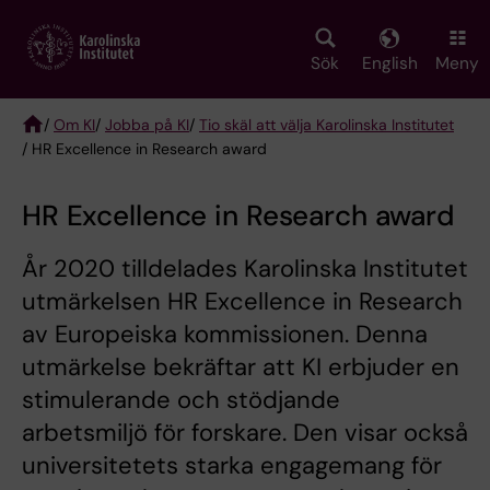
Skip
to
main
Sök
English
Meny
content
/
Om KI
/
Jobba på KI
/
Tio skäl att välja Karolinska Institutet
/ HR Excellence in Research award
Breadcrumb
HR Excellence in Research award
År 2020 tilldelades Karolinska Institutet
utmärkelsen HR Excellence in Research
av Europeiska kommissionen. Denna
utmärkelse bekräftar att KI erbjuder en
stimulerande och stödjande
arbetsmiljö för forskare. Den visar också
universitetets starka engagemang för