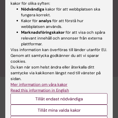
kakor för olika syften:
Nödvändiga
kakor för att webbplatsen ska
fungera korrekt.
Kakor för
analys
för att förstå hur
webbplatsen används.
Marknadsföringskakor
för att visa och spåra
Contact information
relevant innehåll och annonser från externa
For further information about the Human
plattformar.
Resources Strategy for Researchers, please
Viss information kan överföras till länder utanför EU.
contact
Vladimir Pabón-Martínez
at the
External
Genom att samtycka godkänner du att vi sparar
Engagement Office
.
cookies.
Du kan när som helst ändra eller återkalla ditt
samtycke via kakikonen längst ned till vänster på
sidan.
Mer information om våra kakor
Read this information in English
Hade du nytta av informationen på denna sida?
Yes
Tillåt endast nödvändiga
No
Tillåt mina valda kakor