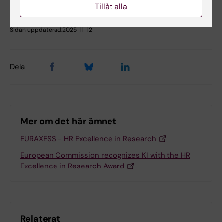
Tillåt alla
Innehållsgranskare:
Y. Vladimir Pabón-Martínez
Sidan uppdaterad:
2025-11-12
Dela
Mer om det här ämnet
EURAXESS - HR Excellence in Research
European Commission recognizes KI with the HR
Excellence in Research Award
Relaterat