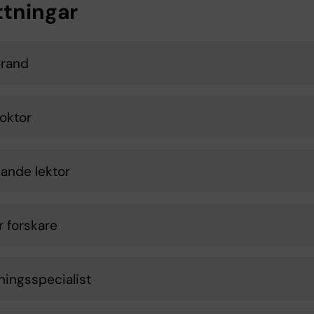
ttningar
orand
oktor
dande lektor
r forskare
ningsspecialist