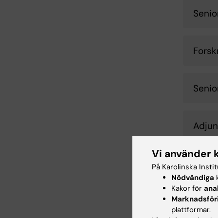
Senio
Forsk
Senio
Adjun
Vi använder 
Assis
På Karolinska Insti
Nödvändiga
k
Kakor för
ana
Marknadsför
Lekto
plattformar.