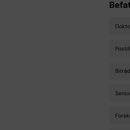
Befa
Dokt
Postd
Biträ
Senio
Forsk