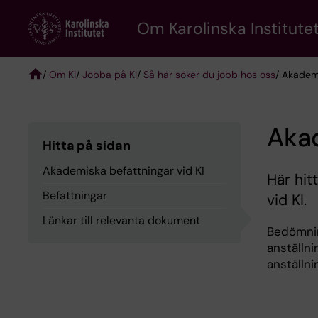
Skip
Om Karolinska Institutet
to
main
content
/
Om KI
/
Jobba på KI
/
Så här söker du jobb hos oss
/ Akademi
Breadcrumb
Akad
Hitta på sidan
Akademiska befattningar vid KI
Här hit
Befattningar
vid KI.
Länkar till relevanta dokument
Bedömning
anställni
anställni