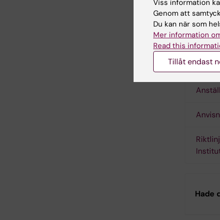
Viss information kan
Genom att samtycka
Profe
Du kan när som hels
Mer information om
Read this informati
Tillåt endast 
Länk
Anstäl
Anvisni
Riktlin
Institu
Hade d