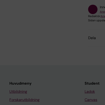
Inn
Ane
Redaktör:
Ane
Sidan uppda
Dela
Huvudmeny
Student
Utbildning
Ladok
Forskarutbildning
Canvas