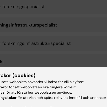
r forskningsspecialist
ningsinfrastrukturspecialist
r forskningsinfrastrukturspecialist
kt
kakor (cookies)
terande lektor
tutets webbplats använder vi kakor för olika syften:
akor för att webbplatsen ska fungera korrekt.
lys
för att förstå hur webbplatsen används.
ingskakor
för att visa och spåra relevant innehåll och annonser
r