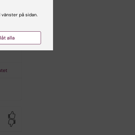
l vänster på sidan.
llåt alla
utet
Yes
No