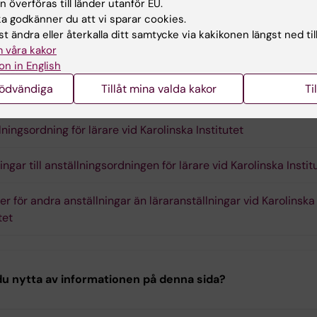
 överföras till länder utanför EU.
 godkänner du att vi sparar cookies.
ssor
t ändra eller återkalla ditt samtycke via kakikonen längst ned til
 våra kakor
on in English
nödvändiga
Tillåt mina valda kakor
Ti
ar till relevanta dokument
lningsordning för lärare vid Karolinska Institutet
ngar till anställningsordningen för lärare vid Karolinska Instit
jer för andra anställningar än läraranställningar vid Karolinska
tet
u nytta av informationen på denna sida?