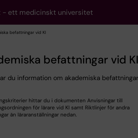
 - ett medicinskt universitet
ska befattningar vid KI
emiska befattningar vid K
tar du information om akademiska befattninga
skriterier hittar du i dokumenten Anvisningar till
ngsordningen för lärare vid KI samt Riktlinjer för andra
ngar än läraranställningar nedan.