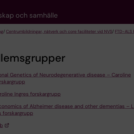
nskap och samhälle
ng
/
Centrumbildningar, nätverk och core faciliteter vid NVS
/
FTD-ALS F
lemsgrupper
ional Genetics of Neurodegenerative disease – Caroline
orskargrupp
roline Ingres forskargrupp
conomics of Alzheimer disease and other dementias – L
 forskargrupp
ab