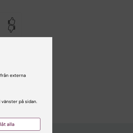
Yes
No
 från externa
l vänster på sidan.
llåt alla