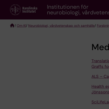
Skip
Institutionen för
to
neurobiologi, vårdvete
main
content
/
Om KI
/
Neurobiologi, vårdvetenskap och samhälle
/
Forskni
Breadcrumb
Med
Translat
Graffs f
ALS – Ca
Health e
Jönssons
SciLifeL