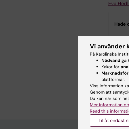
Eva Hedl
Hade d
Vi använder 
Inn
På Karolinska Insti
Car
Redaktör:
An
Nödvändiga
k
Sidan uppda
Kakor för
ana
Marknadsför
plattformar.
Viss information kan
Dela
Genom att samtycka
Du kan när som hels
Mer information om
Read this informati
Tillåt endast 