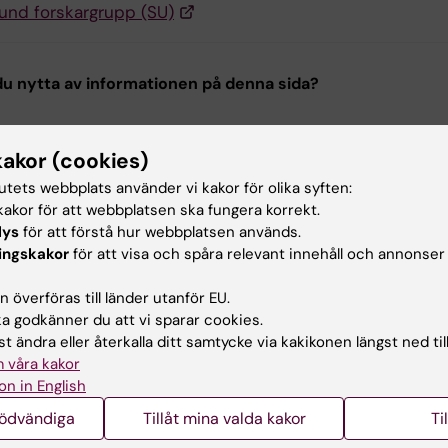
und forskargrupp (SU)
u nytta av informationen på denna sida?
kakor (cookies)
ehållsgranskare:
tutets webbplats använder vi kakor för olika syften:
oline Graff
nika Clemes
akor för att webbplatsen ska fungera korrekt.
terad:
2025-04-22
lys
för att förstå hur webbplatsen används.
ingskakor
för att visa och spåra relevant innehåll och annonser
 överföras till länder utanför EU.
 godkänner du att vi sparar cookies.
t ändra eller återkalla ditt samtycke via kakikonen längst ned til
 våra kakor
on in English
nödvändiga
Tillåt mina valda kakor
Ti