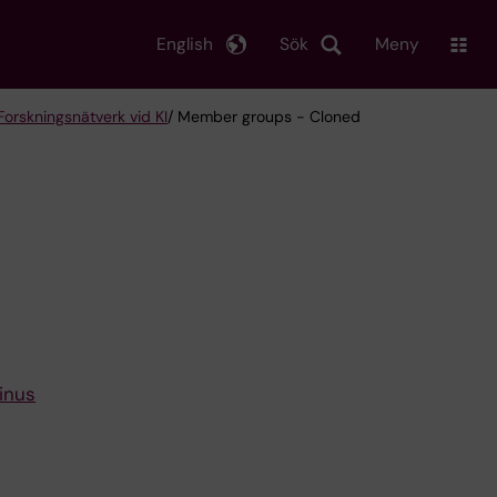
English
Sök
Meny
orskningsnätverk vid KI
/ Member groups - Cloned
inus