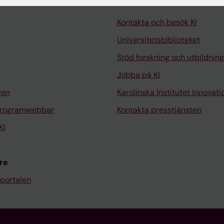
Kontakta och besök KI
Universitetsbiblioteket
Stöd forskning och utbildning
Jobba på KI
len
Karolinska Institutet Innovati
programwebbar
Kontakta presstjänsten
KI
re
portalen