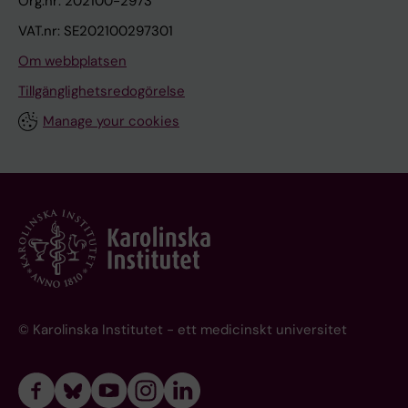
Org.nr: 202100-2973
VAT.nr: SE202100297301
Om webbplatsen
Tillgänglighetsredogörelse
Manage your cookies
© Karolinska Institutet - ett medicinskt universitet