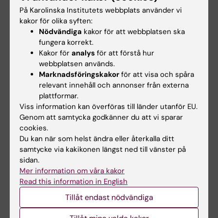
koordinering.
På Karolinska Institutets webbplats använder vi
kakor för olika syften:
Nödvändiga
kakor för att webbplatsen ska
Kontakt
fungera korrekt.
Kakor för
analys
för att förstå hur
INCF-sekretariatet
webbplatsen används.
Karolinska Institutet
Marknadsföringskakor
för att visa och spåra
Nobels väg 15A
relevant innehåll och annonser från externa
SE-171 77 Stockholm, Sverige
plattformar.
E-post:
info@incf.org
Viss information kan överföras till länder utanför EU.
Genom att samtycka godkänner du att vi sparar
Tel: +46 8 524 870 93
cookies.
Du kan när som helst ändra eller återkalla ditt
samtycke via kakikonen längst ned till vänster på
Hade du nytta av informationen på denna sida?
sidan.
Yes
Mer information om våra kakor
No
Read this information in English
Tillåt endast nödvändiga
Innehållsgranskare: