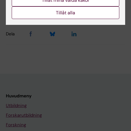
Tillåt mina valda kakor
Helena Beavers
Redaktör:
Charlotte Brandt
Tillåt alla
Sidan uppdaterad:
2025-10-03
Dela
Huvudmeny
Utbildning
Forskarutbildning
Forskning