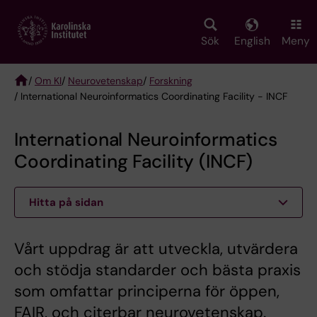
Skip
to
main
Sök
English
Meny
content
/
Om KI
/
Neurovetenskap
/
Forskning
/ International Neuroinformatics Coordinating Facility - INCF
Breadcrumb
International Neuroinformatics
Coordinating Facility (INCF)
Hitta på sidan
Vårt uppdrag är att utveckla, utvärdera
och stödja standarder och bästa praxis
som omfattar principerna för öppen,
FAIR, och citerbar neurovetenskap.