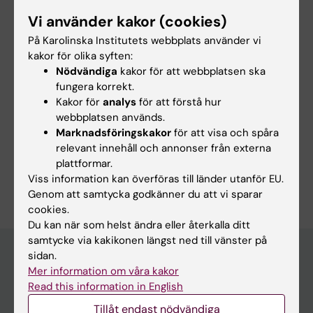
Yes
Vi använder kakor (cookies)
No
På Karolinska Institutets webbplats använder vi
kakor för olika syften:
Redaktör:
Chatrin Lindahl
Nödvändiga
kakor för att webbplatsen ska
Sidan uppdaterad:
2026-08-07
fungera korrekt.
Kakor för
analys
för att förstå hur
webbplatsen används.
Marknadsföringskakor
för att visa och spåra
Dela
relevant innehåll och annonser från externa
plattformar.
Viss information kan överföras till länder utanför EU.
Genom att samtycka godkänner du att vi sparar
cookies.
Du kan när som helst ändra eller återkalla ditt
samtycke via kakikonen längst ned till vänster på
sidan.
Mer information om våra kakor
Huvudmeny
Read this information in English
Utbildning
Tillåt endast nödvändiga