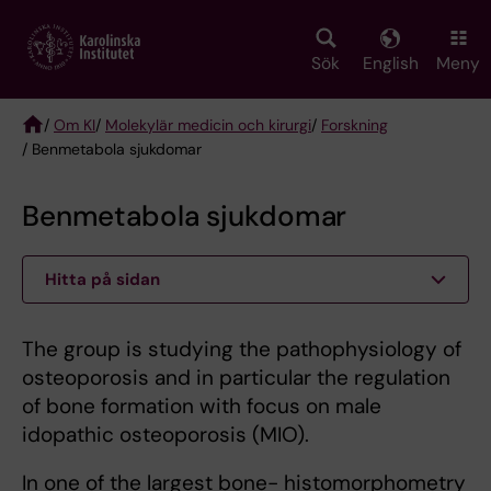
Skip
to
main
Sök
English
Meny
content
/
Om KI
/
Molekylär medicin och kirurgi
/
Forskning
/ Benmetabola sjukdomar
Breadcrumb
Benmetabola sjukdomar
Hitta på sidan
The group is studying the pathophysiology of
osteoporosis and in particular the regulation
of bone formation with focus on male
idopathic osteoporosis (MIO).
In one of the largest bone- histomorphometry