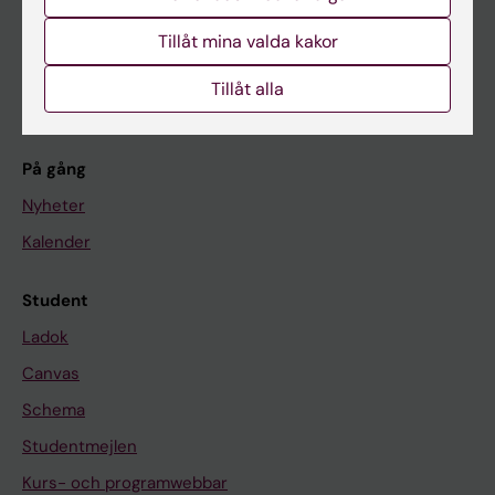
Forskarutbildning
Tillåt mina valda kakor
Forskning
Tillåt alla
Om KI
På gång
Nyheter
Kalender
Student
Ladok
Canvas
Schema
Studentmejlen
Kurs- och programwebbar