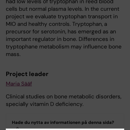
had low levels of tryptophan in reed blood
cells but normal plasma levels. In the current
project we evaluate tryptophan transport in
MIO and healthy controls. Tryptophan, a
precursor for serotonin, has emerged as an
important regulator in bone. Differences in
tryptophane metabolism may influence bone
mass.
Project leader
Maria Sääf
Clinical studies on bone metabolic disorders,
specially vitamin D deficiency.
Hade du nytta av informationen på denna sida?