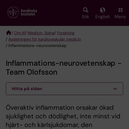
Skip
to
main
Sök
English
Meny
content
/
Om KI
/
Medicin, Solna
/
Forskning
/
Avdelningen för kardiovaskulär medicin
Breadcrumb
/ Inflammations-neurovetenskap
Inflammations-neurovetenskap -
Team Olofsson
Hitta på sidan
Överaktiv inflammation orsakar ökad
sjuklighet och dödlighet, inte minst vid
hjärt- och kärlsjukdomar, den