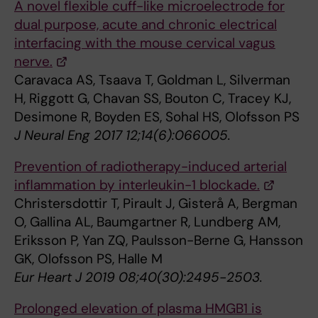
A novel flexible cuff-like microelectrode for
dual purpose, acute and chronic electrical
interfacing with the mouse cervical vagus
nerve.
Caravaca AS, Tsaava T, Goldman L, Silverman
H, Riggott G, Chavan SS, Bouton C, Tracey KJ,
Desimone R, Boyden ES, Sohal HS, Olofsson PS
J Neural Eng 2017 12;14(6):066005.
Prevention of radiotherapy-induced arterial
inflammation by interleukin-1 blockade.
Christersdottir T, Pirault J, Gisterå A, Bergman
O, Gallina AL, Baumgartner R, Lundberg AM,
Eriksson P, Yan ZQ, Paulsson-Berne G, Hansson
GK, Olofsson PS, Halle M
Eur Heart J 2019 08;40(30):2495-2503.
Prolonged elevation of plasma HMGB1 is