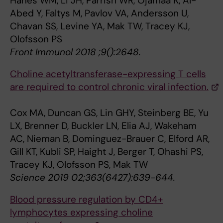
Hanes WM, Li JH, Parrish WR, Ojamaa K, Al-
Abed Y, Faltys M, Pavlov VA, Andersson U,
Chavan SS, Levine YA, Mak TW, Tracey KJ,
Olofsson PS
Front Immunol 2018 ;9():2648.
Choline acetyltransferase-expressing T cells
are required to control chronic viral infection.
Cox MA, Duncan GS, Lin GHY, Steinberg BE, Yu
LX, Brenner D, Buckler LN, Elia AJ, Wakeham
AC, Nieman B, Dominguez-Brauer C, Elford AR,
Gill KT, Kubli SP, Haight J, Berger T, Ohashi PS,
Tracey KJ, Olofsson PS, Mak TW
Science 2019 02;363(6427):639-644.
Blood pressure regulation by CD4+
lymphocytes expressing choline