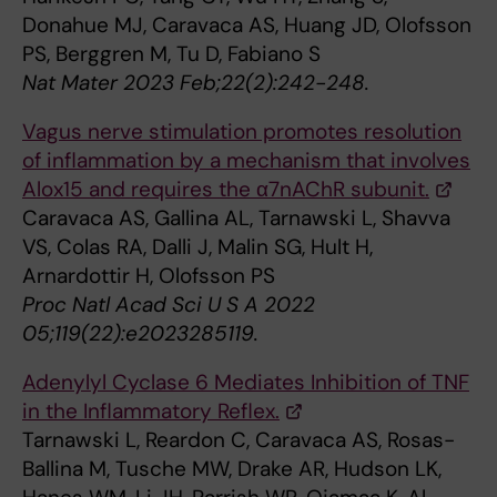
Donahue MJ, Caravaca AS, Huang JD, Olofsson
PS, Berggren M, Tu D, Fabiano S
Nat Mater 2023 Feb;22(2):242-248.
Vagus nerve stimulation promotes resolution
of inflammation by a mechanism that involves
Alox15 and requires the α7nAChR subunit.
Caravaca AS, Gallina AL, Tarnawski L, Shavva
VS, Colas RA, Dalli J, Malin SG, Hult H,
Arnardottir H, Olofsson PS
Proc Natl Acad Sci U S A 2022
05;119(22):e2023285119.
Adenylyl Cyclase 6 Mediates Inhibition of TNF
in the Inflammatory Reflex.
Tarnawski L, Reardon C, Caravaca AS, Rosas-
Ballina M, Tusche MW, Drake AR, Hudson LK,