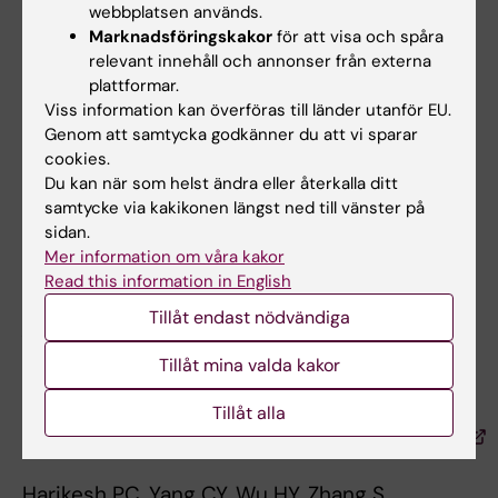
webbplatsen används.
Marknadsföringskakor
för att visa och spåra
Cholinergic regulation of vascular endothelial
relevant innehåll och annonser från externa
function by human ChAT+ T cells.
plattformar.
Tarnawski L, Shavva VS, Kort EJ, Zhuge Z,
Viss information kan överföras till länder utanför EU.
Nilsson I, Gallina AL, Martínez-Enguita D, Heller
Genom att samtycka godkänner du att vi sparar
Sahlgren B, Weiland M, Caravaca AS, Schmidt
cookies.
S, Chen P, Abbas K, Wang FH, Ahmed O,
Du kan när som helst ändra eller återkalla ditt
samtycke via kakikonen längst ned till vänster på
Eberhardson M, Färnert A, Weitzberg E,
sidan.
Gustafsson M, Kehr J, Malin SG, Hult H,
Mer information om våra kakor
Carlström M, Jovinge S, Olofsson PS
Read this information in English
Proc Natl Acad Sci U S A 2023
Tillåt endast nödvändiga
Apr;120(14):e2212476120.
Tillåt mina valda kakor
Ion-tunable antiambipolarity in mixed ion-
electron conducting polymers enables
Tillåt alla
biorealistic organic electrochemical neurons.
Harikesh PC, Yang CY, Wu HY, Zhang S,