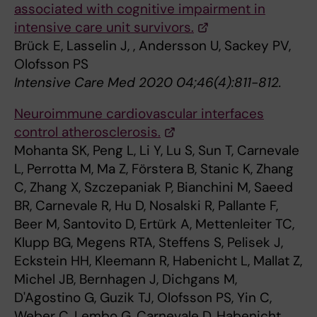
associated with cognitive impairment in
intensive care unit survivors.
Brück E, Lasselin J, , Andersson U, Sackey PV,
Olofsson PS
Intensive Care Med 2020 04;46(4):811-812.
Neuroimmune cardiovascular interfaces
control atherosclerosis.
Mohanta SK, Peng L, Li Y, Lu S, Sun T, Carnevale
L, Perrotta M, Ma Z, Förstera B, Stanic K, Zhang
C, Zhang X, Szczepaniak P, Bianchini M, Saeed
BR, Carnevale R, Hu D, Nosalski R, Pallante F,
Beer M, Santovito D, Ertürk A, Mettenleiter TC,
Klupp BG, Megens RTA, Steffens S, Pelisek J,
Eckstein HH, Kleemann R, Habenicht L, Mallat Z,
Michel JB, Bernhagen J, Dichgans M,
D'Agostino G, Guzik TJ, Olofsson PS, Yin C,
Weber C, Lembo G, Carnevale D, Habenicht