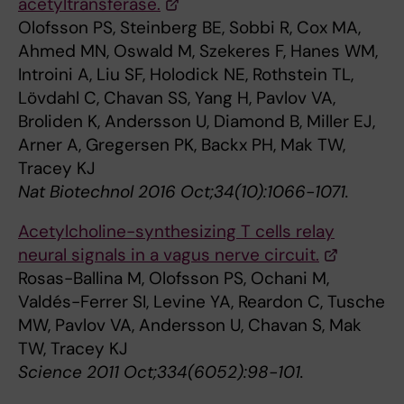
acetyltransferase.
Olofsson PS, Steinberg BE, Sobbi R, Cox MA,
Ahmed MN, Oswald M, Szekeres F, Hanes WM,
Introini A, Liu SF, Holodick NE, Rothstein TL,
Lövdahl C, Chavan SS, Yang H, Pavlov VA,
Broliden K, Andersson U, Diamond B, Miller EJ,
Arner A, Gregersen PK, Backx PH, Mak TW,
Tracey KJ
Nat Biotechnol 2016 Oct;34(10):1066-1071.
Acetylcholine-synthesizing T cells relay
neural signals in a vagus nerve circuit.
Rosas-Ballina M, Olofsson PS, Ochani M,
Valdés-Ferrer SI, Levine YA, Reardon C, Tusche
MW, Pavlov VA, Andersson U, Chavan S, Mak
TW, Tracey KJ
Science 2011 Oct;334(6052):98-101.