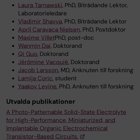
Laura Tarnawski
, PhD, Biträdande Lektor,
Laboratorieledare
Vladimir Shavva
, PhD, Biträdande Lektor
April Caravaca Nielsen
, PhD, Postdoktor
Maxime Villet
PhD, post-doc
Wanmin Dai,
Doktorand
Qi Guo
, Doktorand
Jérômine Vacquié
, Doktorand
Jacob Larsson
, MD, Anknuten till forskning
Lamija Coric
, student
Yaakov Levine
, PhD, Anknuten till forskning
Utvalda publikationer
A Photo-Patternable Solid-State Electrolyte
for High-Performance, Miniaturized, and
Implantable Organic Electrochemical
Transistor-Based Circuits.