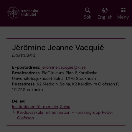
Skip
to
main
Sök
English
Meny
content
Jérômine Jeanne Vacquié
Doktorand
E-postadress:
jeromine.vacquie@ki.se
Besöksadress:
BioClinicum, Plan 8,Karolinska
Universitetssjukhuset Solna, 17176 Stockholm
Postadress:
K2 Medicin, Solna, K2 Kardiov m Olofsson P,
171 77 Stockholm
Del av:
Institutionen för medicin, Solna
Kardiovaskulär inflammation – Forskargrupp Peder
Olofsson