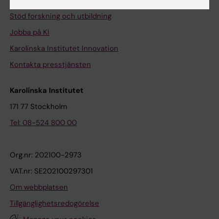
Universitetsbiblioteket
Stöd forskning och utbildning
Jobba på KI
Karolinska Institutet Innovation
Kontakta presstjänsten
Karolinska Institutet
171 77 Stockholm
Tel: 08-524 800 00
Org.nr: 202100-2973
VAT.nr: SE202100297301
Om webbplatsen
Tillgänglighetsredogörelse