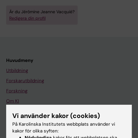
Är du Jérômine Jeanne Vacquié?
Redigera din profil
Huvudmeny
Utbildning
Forskarutbildning
Forskning
Om KI
Vi använder kakor (cookies)
På gång
På Karolinska Institutets webbplats använder vi
kakor för olika syften:
Nyheter
Nödvändiga
kakor för att webbplatsen ska