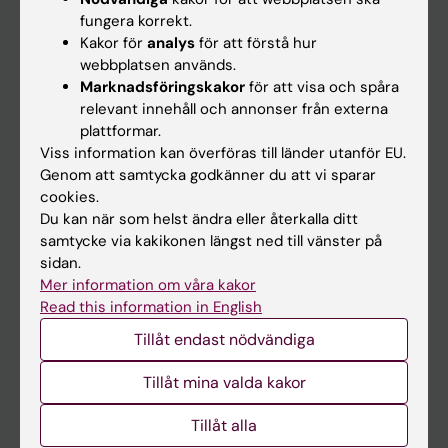
Kalender
fungera korrekt.
Kakor för
analys
för att förstå hur
webbplatsen används.
Student
Marknadsföringskakor
för att visa och spåra
Ladok
relevant innehåll och annonser från externa
plattformar.
Canvas
Viss information kan överföras till länder utanför EU.
Schema
Genom att samtycka godkänner du att vi sparar
cookies.
Studentmejlen
Du kan när som helst ändra eller återkalla ditt
Kurs- och programwebbar
samtycke via kakikonen längst ned till vänster på
sidan.
Student på KI
Mer information om våra kakor
Read this information in English
Medarbetare
Tillåt endast nödvändiga
Medarbetarportalen
Tillåt mina valda kakor
Kontakta och besök KI
Tillåt alla