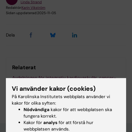
Linda Strand
Redaktör:
Karin Vikström
Sidan uppdaterad:
2025-11-05
Dela
Relaterat
Avdelningen för integrativ kardiovaskulär, cancer-
och åldrandeforskning (ICCA)
Vi använder kakor (cookies)
På Karolinska Institutets webbplats använder vi
kakor för olika syften:
Nödvändiga
kakor för att webbplatsen ska
fungera korrekt.
Kakor för
analys
för att förstå hur
webbplatsen används.