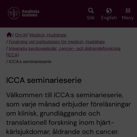
Skip
to
main
Sök
English
Meny
content
/
Om KI
/
Medicin, Huddinge
/
Forskning vid institutionen för medicin, Huddinge
Breadcrumb
/
Integrativ kardiovaskulär, cancer- och åldrandeforskning
(ICCA)
/ ICCA:s seminarieserie
ICCA seminarieserie
Välkommen till ICCA:s seminarieserie,
som varje månad erbjuder föreläsningar
om klinisk, grundläggande och
translationell forskning inom hjärt-
kärlsjukdomar, åldrande och cancer.