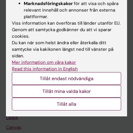
Marknadsföringskakor
för att visa och spåra
relevant innehåll och annonser från externa
Huvudmeny
plattformar.
Viss information kan överföras till länder utanför EU.
Utbildning
Genom att samtycka godkänner du att vi sparar
Forskarutbildning
cookies.
Du kan när som helst ändra eller återkalla ditt
Forskning
samtycke via kakikonen längst ned till vänster på
Om KI
sidan.
Mer information om våra kakor
Read this information in English
På gång
Tillåt endast nödvändiga
Nyheter
Tillåt mina valda kakor
Kalender
Tillåt alla
Student
Ladok
Canvas