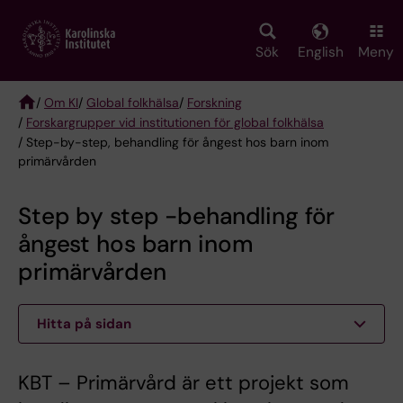
Skip
to
main
Sök
English
Meny
content
/
Om KI
/
Global folkhälsa
/
Forskning
/
Forskargrupper vid institutionen för global folkhälsa
Breadcrumb
/ Step-by-step, behandling för ångest hos barn inom
primärvården
Step by step -behandling för
ångest hos barn inom
primärvården
Hitta på sidan
KBT – Primärvård är ett projekt som