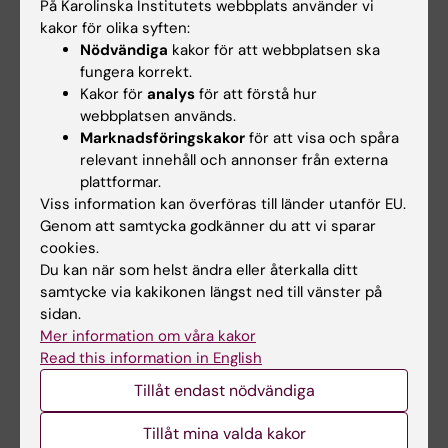
På Karolinska Institutets webbplats använder vi
Doktorand
kakor för olika syften:
E-post:
Nödvändiga
kakor för att webbplatsen ska
albin.isaksson@ki.se
fungera korrekt.
Kakor för
analys
för att förstå hur
webbplatsen används.
Marknadsföringskakor
för att visa och spåra
Projektet finansieras av:
relevant innehåll och annonser från externa
plattformar.
Forte - Forskningsrådet för hälsa arbetsliv och
Viss information kan överföras till länder utanför EU.
välfärd
Genom att samtycka godkänner du att vi sparar
cookies.
Du kan när som helst ändra eller återkalla ditt
samtycke via kakikonen längst ned till vänster på
sidan.
Hade du nytta av informationen på denna sida?
Mer information om våra kakor
Yes
Read this information in English
No
Tillåt endast nödvändiga
Tillåt mina valda kakor
Redaktör:
Hanna Mulder