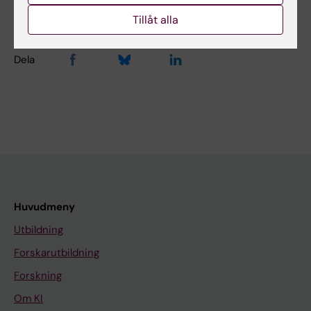
Sidan uppdaterad:
2026-06-25
Tillåt alla
Dela
Huvudmeny
Utbildning
Forskarutbildning
Forskning
Om KI