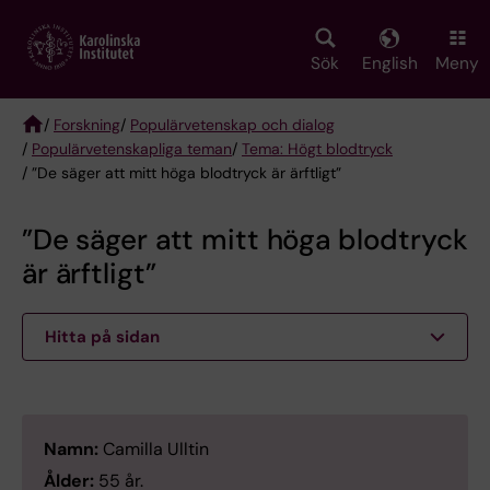
Skip
to
main
Sök
English
Meny
content
/
Forskning
/
Populärvetenskap och dialog
/
Populärvetenskapliga teman
/
Tema: Högt blodtryck
Breadcrumb
/ ”De säger att mitt höga blodtryck är ärftligt”
”De säger att mitt höga blodtryck
är ärftligt”
Hitta på sidan
Namn:
Camilla Ulltin
Ålder:
55 år.