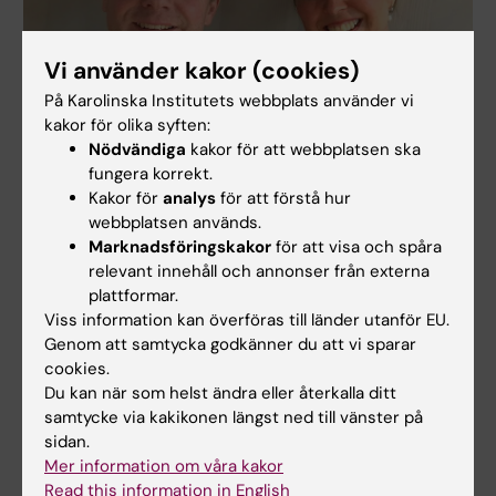
Vi använder kakor (cookies)
På Karolinska Institutets webbplats använder vi
kakor för olika syften:
Nödvändiga
kakor för att webbplatsen ska
fungera korrekt.
Kakor för
analys
för att förstå hur
Tvillingforskning om arv och miljö
webbplatsen används.
I princip alla våra egenskaper påverkas av genetiska
Marknadsföringskakor
för att visa och spåra
faktorer. Hör Patrik Magnusson, forskare och chef
relevant innehåll och annonser från externa
för Svenska Tvillingregistret berätta vad tvillingar
plattformar.
kan lära oss om arv och miljö.
Viss information kan överföras till länder utanför EU.
Genom att samtycka godkänner du att vi sparar
cookies.
Du kan när som helst ändra eller återkalla ditt
samtycke via kakikonen längst ned till vänster på
sidan.
Mer information om våra kakor
Read this information in English