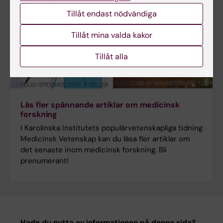
Tillåt endast nödvändiga
Tillåt mina valda kakor
Tillåt alla
Läs fler spännande artiklar om medicinsk
forskning
I Karolinska Institutets populärvetenskapliga tidning
Medicinsk Vetenskap kan du läsa fler artiklar om
det senaste inom medicinsk forskning. Bli
prenumerant!
Hade du nytta av informationen på denna sida?