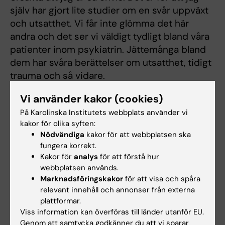
själv har gjort lite studier om en svår uppväxt
och utsatthet. Vi får inte glömma det här
andra och det ser vi väldigt tydligt bland våra
patienter inom psykiatrin. Jättemånga bland
dem har svåra berättelser om utsatthet, tidigt
trauma och så vidare.
Andreas Andersson:
Återigen om jag ska
Vi använder kakor (cookies)
använda mig själv som exempel, men jag är
På Karolinska Institutets webbplats använder vi
uppvuxen i en värld där det inte fanns
kakor för olika syften:
Nödvändiga
kakor för att webbplatsen ska
mobiltelefoner och datorer och var man ledig
fungera korrekt.
på morgonen så tog man sin cykel och åkte
Kakor för
analys
för att förstå hur
hem till kompisarna. Sedan stack man ut i
webbplatsen används.
skogen och var borta tills man blev hungrig i
Marknadsföringskakor
för att visa och spåra
princip och föräldrarna hade ingen aning om
relevant innehåll och annonser från externa
plattformar.
vad man höll på med. Det är en enormt stor
Viss information kan överföras till länder utanför EU.
skillnad faktiskt mot dem som är unga vuxna
Genom att samtycka godkänner du att vi sparar