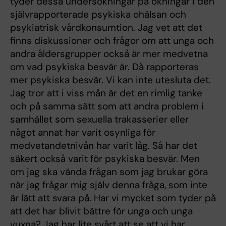
tyder dessa undersökningar på ökningar i den
självrapporterade psykiska ohälsan och
psykiatrisk vårdkonsumtion. Jag vet att det
finns diskussioner och frågor om att unga och
andra åldersgrupper också är mer medvetna
om vad psykiska besvär är. Då rapporteras
mer psykiska besvär. Vi kan inte utesluta det.
Jag tror att i viss mån är det en rimlig tanke
och på samma sätt som att andra problem i
samhället som sexuella trakasserier eller
något annat har varit osynliga för
medvetandetnivån har varit låg. Så har det
säkert också varit för psykiska besvär. Men
om jag ska vända frågan som jag brukar göra
när jag frågar mig själv denna fråga, som inte
är lätt att svara på. Har vi mycket som tyder på
att det har blivit bättre för unga och unga
vuxna? Jag har lite svårt att se att vi har