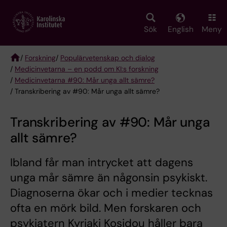
Skip
to
main
Sök
English
Meny
content
/
Forskning
/
Populärvetenskap och dialog
/
Medicinvetarna – en podd om KI:s forskning
Breadcrumb
/
Medicinvetarna #90: Mår unga allt sämre?
/ Transkribering av #90: Mår unga allt sämre?
Transkribering av #90: Mår unga
allt sämre?
Ibland får man intrycket att dagens
unga mår sämre än någonsin psykiskt.
Diagnoserna ökar och i medier tecknas
ofta en mörk bild. Men forskaren och
psykiatern Kyriaki Kosidou håller bara