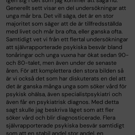
igen sig i det som jag kommer att säga nu.
Generellt sett visar en del undersökningar att
unga mår bra. Det vill säga, det är en stor
majoritet som säger att de är tillfredsställda
med livet och mår bra ofta, eller ganska ofta.
Samtidigt vet vi från ett flertal undersökningar
att självrapporterade psykiska besvär bland
tonåringar och unga vuxna har ökat sedan 90-
och 80-talet, men även under de senaste
åren. För att komplettera den stora bilden så
är vi också det som har diskuterats en del att
det är ganska många unga som söker vård för
psykisk ohälsa, även specialistpsykiatri och
även får en psykiatrisk diagnos. Med detta
sagt skulle jag beskriva läget som att fler
söker vård och blir diagnosticerade. Flera
självrapporterade psykiska besvär samtidigt
som att en stabil andel stor andel, en