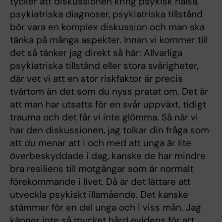
tycker att diskussionen kring psykisk hälsa,
psykiatriska diagnoser, psykiatriska tillstånd
bör vara en komplex diskussion och man ska
tänka på många aspekter. Innan vi kommer till
det så tänker jag direkt så här: Allvarliga
psykiatriska tillstånd eller stora svårigheter,
där vet vi att en stor riskfaktor är precis
tvärtom än det som du nyss pratat om. Det är
att man har utsatts för en svår uppväxt, tidigt
trauma och det får vi inte glömma. Så när vi
har den diskussionen, jag tolkar din fråga som
att du menar att i och med att unga är lite
överbeskyddade i dag, kanske de har mindre
bra resiliens till motgångar som är normalt
förekommande i livet. Då är det lättare att
utveckla psykiskt illamående. Det kanske
stämmer för en del unga och i viss mån. Jag
känner inte så mycket hård evidens för att