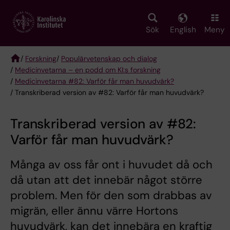
Skip
to
main
Sök
English
Meny
content
/
Forskning
/
Populärvetenskap och dialog
/
Medicinvetarna – en podd om KI:s forskning
Breadcrumb
/
Medicinvetarna #82: Varför får man huvudvärk?
/ Transkriberad version av #82: Varför får man huvudvärk?
Transkriberad version av #82:
Varför får man huvudvärk?
Många av oss får ont i huvudet då och
då utan att det innebär något större
problem. Men för den som drabbas av
migrän, eller ännu värre Hortons
huvudvärk, kan det innebära en kraftig