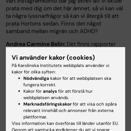
vårt Instagramkonto där jag skrev att vi skulle
prata med dig om det här ämnet, så vi kan väl
ta några lyssnarfrågor så kan vi återgå till att
prata Hortons sedan. Finns det något
samband mellan migrän och ADHD?
Andrea Carmine Belin:
Det finns rapporter
om samband mellan ADHD och migrän, både
Vi använder kakor (cookies)
bland vuxna och barn. Men vi vet inte vad det
På Karolinska Institutets webbplats använder vi
här beror på. Det är ett område som behöver
kakor för olika syften:
forskas mer på.
Nödvändiga
kakor för att webbplatsen ska
fungera korrekt.
Andreas Andersson:
Nästa lyssnarfråga: Kan
Kakor för
analys
för att förstå hur
huvudvärken sitta på olika ställen i huvudet
webbplatsen används.
beroende på utlösande orsak och underlättar
Marknadsföringskakor
för att visa och spåra
det i så fall att behandla?
relevant innehåll och annonser från externa
plattformar.
Andrea Carmine Belin:
Olika typer av
Viss information kan överföras till länder utanför EU.
Genom att samtycka godkänner du att vi sparar
huvudvärk sitter på olika platser och olika