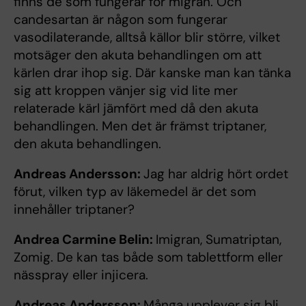
finns de som fungerar för migrän. Och
candesartan är någon som fungerar
vasodilaterande, alltså källor blir större, vilket
motsäger den akuta behandlingen om att
kärlen drar ihop sig. Där kanske man kan tänka
sig att kroppen vänjer sig vid lite mer
relaterade kärl jämfört med då den akuta
behandlingen. Men det är främst triptaner,
den akuta behandlingen.
Andreas Andersson:
Jag har aldrig hört ordet
förut, vilken typ av läkemedel är det som
innehåller triptaner?
Andrea Carmine Belin:
Imigran, Sumatriptan,
Zomig. De kan tas både som tablettform eller
nässpray eller injicera.
Andreas Andersson:
Många upplever sig bli