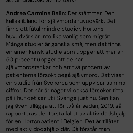
att bli drabbad av Hortons?
Andrea Carmine Belin:
Det stämmer. Den
kallas ibland för självmordshuvudvärk. Det
finns ett fåtal mindre studier. Hortons
huvudvärk är inte lika vanlig som migrän.
Många studier är ganska små, men det finns
en amerikansk studie som uppger att mer än
50 procent uppger att de har
självmordstankar och att två procent av
patienterna försökt begå självmord. Det visar
en studie från Sydkorea som uppvisar samma
siffror. Det här är något vi också försöker titta
på i hur det ser ut i Sverige just nu. Sen kan
jag även tillägga att för två år sedan, 2019, så
rapporteras det första fallet av aktiv dödshjälp
för en Hortonpatient i Belgien. Det är tillåtet
med aktiv dödshjälp där. Då förstår man