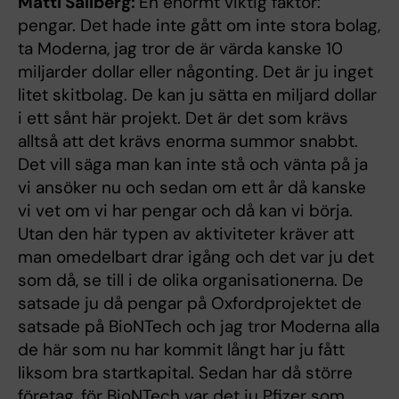
Matti Sällberg:
En enormt viktig faktor:
pengar. Det hade inte gått om inte stora bolag,
ta Moderna, jag tror de är värda kanske 10
miljarder dollar eller någonting. Det är ju inget
litet skitbolag. De kan ju sätta en miljard dollar
i ett sånt här projekt. Det är det som krävs
alltså att det krävs enorma summor snabbt.
Det vill säga man kan inte stå och vänta på ja
vi ansöker nu och sedan om ett år då kanske
vi vet om vi har pengar och då kan vi börja.
Utan den här typen av aktiviteter kräver att
man omedelbart drar igång och det var ju det
som då, se till i de olika organisationerna. De
satsade ju då pengar på Oxfordprojektet de
satsade på BioNTech och jag tror Moderna alla
de här som nu har kommit långt har ju fått
liksom bra startkapital. Sedan har då större
företag, för BioNTech var det ju Pfizer som