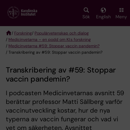
Skip
to
main
Sök
English
Meny
content
/
Forskning
/
Populärvetenskap och dialog
/
Medicinvetarna – en podd om KI:s forskning
Breadcrumb
/
Medicinvetarna #59: Stoppar vaccin pandemin?
/ Transkribering av #59: Stoppar vaccin pandemin?
Transkribering av #59: Stoppar
vaccin pandemin?
I podcasten Medicinvetarnas avsnitt 59
berättar professor Matti Sällberg varför
vaccinutveckling kostar, hur de nya
typerna av vaccin fungerar och vad vi
vet om säkerheten. Avsnittet