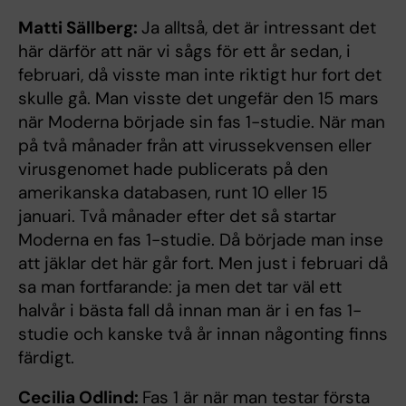
Matti Sällberg:
Ja alltså, det är intressant det
här därför att när vi sågs för ett år sedan, i
februari, då visste man inte riktigt hur fort det
skulle gå. Man visste det ungefär den 15 mars
när Moderna började sin fas 1-studie. När man
på två månader från att virussekvensen eller
virusgenomet hade publicerats på den
amerikanska databasen, runt 10 eller 15
januari. Två månader efter det så startar
Moderna en fas 1-studie. Då började man inse
att jäklar det här går fort. Men just i februari då
sa man fortfarande: ja men det tar väl ett
halvår i bästa fall då innan man är i en fas 1-
studie och kanske två år innan någonting finns
färdigt.
Cecilia Odlind:
Fas 1 är när man testar första