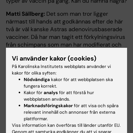
typer av vaccin på gång. Kan du nämna några?
Matti Sällberg:
Det som man tror ligger
närmast till hands att godkännas efter de här
två är väl kanske Astras adenovirusbaserade
vacciner. Då har man tagit ett förkylningsvirus
från schimpans som man har modifierat och
satte in precis samma gen som både
Vi använder kakor (cookies)
Moderna och Pfizer BioNTech använder. Men
På Karolinska Institutets webbplats använder vi
man har satt in den i det här förkylningviruset
kakor för olika syften:
och förkylningsviruset fungerar som det
Nödvändiga
kakor för att webbplatsen ska
paketet som levererar in den här genen till
fungera korrekt.
våra celler och sedan produceras det i våra
Kakor för
analys
för att förstå hur
celler. Tekniken är väldigt lika men det är ändå
webbplatsen används.
Marknadsföringskakor
för att visa och spåra
vissa skillnader och där har ju då den här
relevant innehåll och annonser från externa
Astra-teknologin eller med adenovirus har ju
plattformar.
den fördelen att den kan förvaras i +4. Den
Viss information kan överföras till länder utanför EU.
behöver inte vara fryst. Nackdelen är att för
Genom att samtycka godkänner du att vi sparar