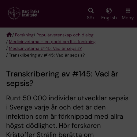
Skip
to
main
Sök
English
Meny
content
/
Forskning
/
Populärvetenskap och dialog
/
Medicinvetarna – en podd om KI:s forskning
Breadcrumb
/
Medicinvetarna #145: Vad är sepsis?
/ Transkribering av #145: Vad är sepsis?
Transkribering av #145: Vad är
sepsis?
Runt 50 000 individer utvecklar sepsis
i Sverige varje år och det är den
infektion som är förknippad med allra
högst dödlighet. Hör forskaren
Kristoffer Strålin berätta om