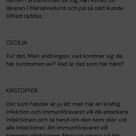
natten i snöstormen så tog han Alfred till
läkaren i Mariannelund och på så sätt kunde
Alfred räddas.
CECILIA
Tur det. Men andningen, vad kommer sig de
här symtomen av? Vad är det som har hänt?
KRISTOFFER
Det som händer är ju att man har en kraftig
infektion och immunförsvaret vill då attackera
infektionen och ta hand om den som sker vid
alla infektioner. Att immunförsvaret vill
besegra infektionen. Men vid sepsis så blir