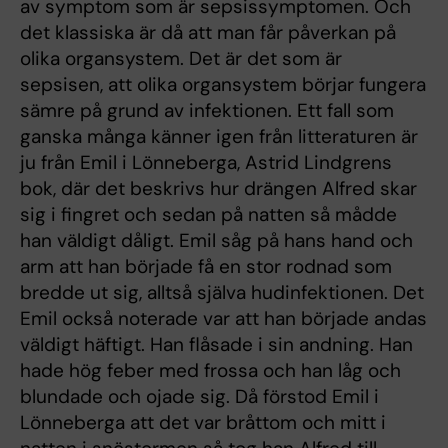
av symptom som är sepsissymptomen. Och
det klassiska är då att man får påverkan på
olika organsystem. Det är det som är
sepsisen, att olika organsystem börjar fungera
sämre på grund av infektionen. Ett fall som
ganska många känner igen från litteraturen är
ju från Emil i Lönneberga, Astrid Lindgrens
bok, där det beskrivs hur drängen Alfred skar
sig i fingret och sedan på natten så mådde
han väldigt dåligt. Emil såg på hans hand och
arm att han började få en stor rodnad som
bredde ut sig, alltså själva hudinfektionen. Det
Emil också noterade var att han började andas
väldigt häftigt. Han flåsade i sin andning. Han
hade hög feber med frossa och han låg och
blundade och ojade sig. Då förstod Emil i
Lönneberga att det var bråttom och mitt i