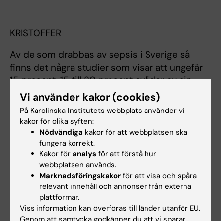
KRISTOFFER
Av de som drabbas av sepsis i Sverige så
finns det några studier som visar att ungefär
15 procent, 15 till 20 procent avlider av sin
sepsis.
Vi använder kakor (cookies)
På Karolinska Institutets webbplats använder vi
kakor för olika syften:
Nödvändiga
kakor för att webbplatsen ska
CECILIA
fungera korrekt.
Kakor för
analys
för att förstå hur
Oj! Så det är väldigt farligt?
webbplatsen används.
Marknadsföringskakor
för att visa och spåra
relevant innehåll och annonser från externa
plattformar.
KRISTOFFER
Viss information kan överföras till länder utanför EU.
Genom att samtycka godkänner du att vi sparar