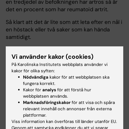
en tredjedel av befolkningen har artros så är
det en procent som har reumatoid artrit.
Så klart att det är lite som att leta efter en nål i
en höstack eller två saker som kan hända
samtidigt.
Vi använder kakor (cookies)
CECILIA - 00:15:09
På Karolinska Institutets webbplats använder vi
kakor för olika syften:
Du nämnde ju smärta som ett tydligt
Nödvändiga
kakor för att webbplatsen ska
symptom. Är det det mest signifikanta vid
fungera korrekt.
ledgångsreumatism alltså?
Kakor för
analys
för att förstå hur
webbplatsen används.
Marknadsföringskakor
för att visa och spåra
relevant innehåll och annonser från externa
JOHAN - 00:15:17
plattformar.
Viss information kan överföras till länder utanför EU.
Precis. Vid reumatiska sjukdomar i största
Genom att samtycka godkänner du att vi sparar