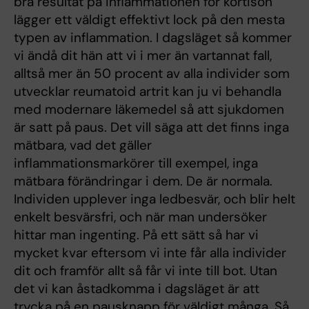
bra resultat på inflammationen för kortison
lägger ett väldigt effektivt lock på den mesta
typen av inflammation. I dagsläget så kommer
vi ändå dit hän att vi i mer än vartannat fall,
alltså mer än 50 procent av alla individer som
utvecklar reumatoid artrit kan ju vi behandla
med modernare läkemedel så att sjukdomen
är satt på paus. Det vill säga att det finns inga
mätbara, vad det gäller
inflammationsmarkörer till exempel, inga
mätbara förändringar i dem. De är normala.
Individen upplever inga ledbesvär, och blir helt
enkelt besvärsfri, och när man undersöker
hittar man ingenting. På ett sätt så har vi
mycket kvar eftersom vi inte får alla individer
dit och framför allt så får vi inte till bot. Utan
det vi kan åstadkomma i dagsläget är att
trycka på en pausknapp för väldigt många. Så