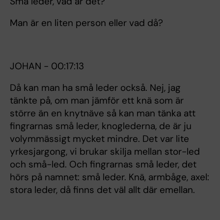
Små leder, vad är det?
Man är en liten person eller vad då?
JOHAN - 00:17:13
Då kan man ha små leder också. Nej, jag
tänkte på, om man jämför ett knä som är
större än en knytnäve så kan man tänka att
fingrarnas små leder, knoglederna, de är ju
volymmässigt mycket mindre. Det var lite
yrkesjargong, vi brukar skilja mellan stor-led
och små-led. Och fingrarnas små leder, det
hörs på namnet: små leder. Knä, armbåge, axel:
stora leder, då finns det väl allt där emellan.