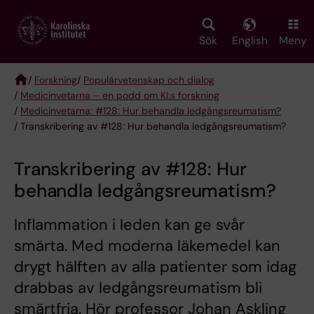
Skip
to
main
Sök
English
Meny
content
/
Forskning
/
Populärvetenskap och dialog
/
Medicinvetarna – en podd om KI:s forskning
Breadcrumb
/
Medicinvetarna: #128: Hur behandla ledgångsreumatism?
/ Transkribering av #128: Hur behandla ledgångsreumatism?
Transkribering av #128: Hur
behandla ledgångsreumatism?
Inflammation i leden kan ge svår
smärta. Med moderna läkemedel kan
drygt hälften av alla patienter som idag
drabbas av ledgångsreumatism bli
smärtfria. Hör professor Johan Askling