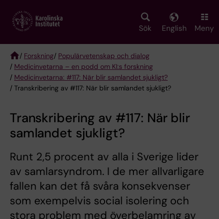
Skip
to
main
Sök
English
Meny
content
/
Forskning
/
Populärvetenskap och dialog
/
Medicinvetarna – en podd om KI:s forskning
Breadcrumb
/
Medicinvetarna: #117: När blir samlandet sjukligt?
/ Transkribering av #117: När blir samlandet sjukligt?
Transkribering av #117: När blir
samlandet sjukligt?
Runt 2,5 procent av alla i Sverige lider
av samlarsyndrom. I de mer allvarligare
fallen kan det få svåra konsekvenser
som exempelvis social isolering och
stora problem med överbelamring av