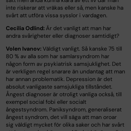
sätt men ändå kunna klara av ett liv där man
inte riskerar att vräkas eller så, men kanske ha
svårt att utföra vissa sysslor i vardagen.
Cecilia Odlind:
Är det vanligt att man har
andra svårigheter eller diagnoser samtidigt?
Volen Ivanov:
Väldigt vanligt. Så kanske 75 till
80 % av alla som har samlarsyndrom har
någon form av psykiatrisk samsjuklighet. Det
är verkligen regel snarare än undantag att man
har annan problematik. Depression är det
absolut vanligaste samsjukliga tillståndet.
Ångest diagnoser är otroligt vanliga också, till
exempel social fobi eller socialt
ångestsyndrom. Paniksyndrom, generaliserat
ångest syndrom, det vill säga att man oroar
sig väldigt mycket för olika saker och har svårt