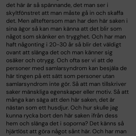
det här är så spännande, det man ser i
skyltfönstret att man måste gå in och skaffa
det. Men allteftersom man har den här saken i
sina ägor så kan man känna att det blir som
något som skänker en trygghet. Och har man
haft någonting i 20-30 år så blir det väldigt
ovant att slänga det och man känner sig
osäker och otrygg. Och ofta ser vi att de
personer med samlarsyndrom kan besjäla de
här tingen på ett sätt som personer utan
samlarsyndrom inte gör. Så att man tillskriver
saker mänskliga egenskaper eller motiv. Så att
många kan säga att den här saken, det är
nästan som ett husdjur. Och hur skulle jag
kunna rycka bort den här saken ifrån dess
hem och slänga det i soporna? Det känns så
hjärtlöst att göra något sånt här. Och har man