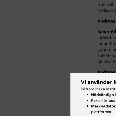
fram till
mellan 5
Andreas
Kanar Al
individ 
innan 55,
genom att
kol-14-ha
till stor
Andreas
den här 
Vi använder 
Institute
På Karolinska Insti
Kanar Al
Nödvändiga
k
har jobba
Kakor för
ana
Marknadsför
han likso
plattformar.
blev en c