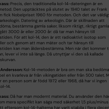
kass:
Precis, den traditionella kol-14-dateringen är en
etod. Den upptäcktes på slutet av 1940 talet av Frank
m fick Nobelpriset 1960 för metoden. Och det var väldig
 arkeologin. Datering av arkeologin. Där är skillnaden att
döma, bestämma gamla saker, liksom riktigt, riktigt gaml
ått 3000 år eller 2000 år: då tar man hänsyn till
stiden. För att kol-14, den är ett radioaktivt isotop som
ller och genom att man mäter och tar hänsyn till
gstiden kan man åldersbestämma. Men när det kommer ti
, lever vi inte så länge. Då utnyttjar vi den så kallade
skurvan.
 Andersson:
Kol-14-metoden är bra om man ska bedöm
pel en kvarleva är från vikingatiden eller från 500 talet. 
 en person som är född 1972 eller 1968, då har vi ingen
ol-14.
kass:
Då har man modernt material. Du använder den hä
om mera specifikt kan säga med säkerhet 1,5 plus/minus 
 eftersom kol-14-halterna har varit stabila i flera dece