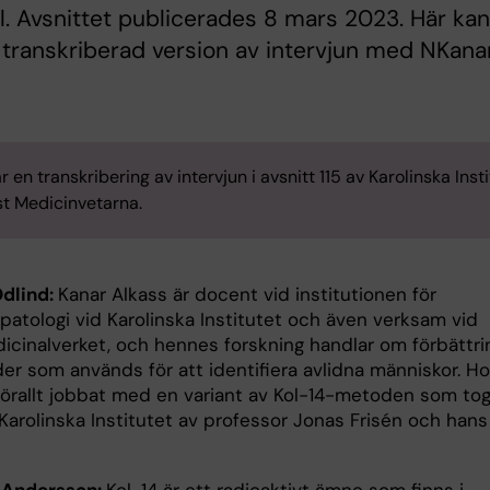
l. Avsnittet publicerades 8 mars 2023. Här ka
 transkriberad version av intervjun med NKana
r en transkribering av intervjun i avsnitt 115 av Karolinska Inst
t Medicinvetarna.
Odlind:
Kanar Alkass är docent vid institutionen för
patologi vid Karolinska Institutet och även verksam vid
icinalverket, och hennes forskning handlar om förbättri
er som används för att identifiera avlidna människor. H
förallt jobbat med en variant av Kol-14-metoden som to
Karolinska Institutet av professor Jonas Frisén och hans