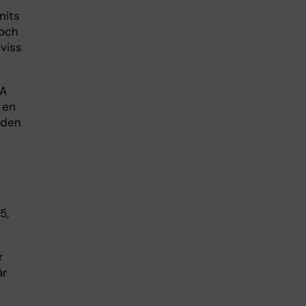
nits
 och
viss
NA
 en
 den
5,
r
är