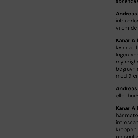
sökandet
Andreas
inblanda
vi om det
Kanar Al
kvinnan h
Ingen an
myndighe
begravni
med ären
Andreas
eller hur
Kanar Al
här meto
intressa
kroppen o
personlig