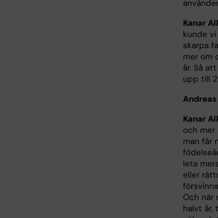
använde
Kanar Al
kunde vi 
skarpa fa
mer om de
år. Så at
upp till 2
Andreas
Kanar Al
och mer 
man får n
födelseå
leta mera
eller rät
försvinna
Och när 
halvt år,