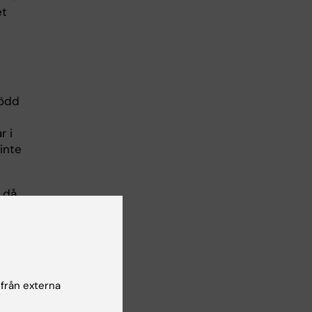
et
född
r i
 inte
 då,
s
e
 från externa
et
kliga