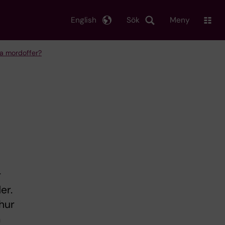
English
Sök
Meny
a mordoffer?
r
er.
hur
a