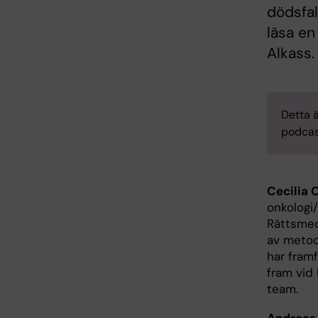
dödsfal
läsa en
Alkass.
Detta ä
podcas
Cecilia 
onkologi/
Rättsmed
av metod
har fram
fram vid 
team.