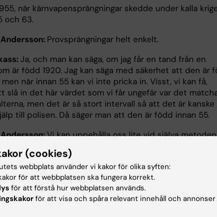
 1955, när kärnvapensprängningar skedde under kalla krig
5 och 63.
 Andersson:
Provsprängningar helt enkelt.
kass:
Ja, och man kan säga, om jag får en tand från en
som är född 1920. Jag kan säga med säkerhet att den är 
 men när innan 55 kan vi inte pricka in. Visst, vi kan få,
 slå in det här värdet som vi får ungefär var det matcha
lterna, men det är så stort intervall så att det är kanske
 hjälp till polisen. Då säger man att den är född innan 55.
 Andersson:
Vi kan uppehålla oss lite vid själva metoden
bombpulskurvan. För det var ju en forskare på Karolinska
kakor (cookies)
t som kläckte den här idén, eller hur?
tutets webbplats använder vi kakor för olika syften:
kass:
Ja, Jonas Frisén han är stamcellsforskare och Jona
akor för att webbplatsen ska fungera korrekt.
t med att titta på nybildning av nervceller och då tänkt
lys
för att förstå hur webbplatsen används.
ingskakor
för att visa och spåra relevant innehåll och annonser
m hud. Det har han sett i djur, djurförsöksstudier. Och d
entral fråga för honom. Hur ser det egentligen ut i mäns