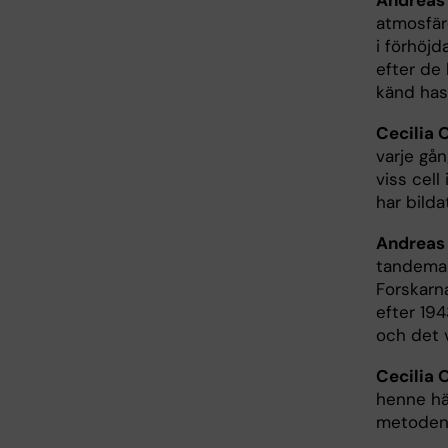
Andreas
atmosfäre
i förhöj
efter de
känd has
Cecilia 
varje gån
viss cel
har bilda
Andreas
tandemal
Forskarn
efter 194
och det v
Cecilia 
henne här
metoden 