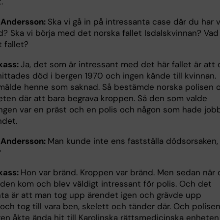
.
 Andersson:
Ska vi gå in på intressanta case där du har v
d? Ska vi börja med det norska fallet Isdalskvinnan? Vad
 fallet?
kass:
Ja, det som är intressant med det här fallet är att
ittades död i bergen 1970 och ingen kände till kvinnan.
mälde henne som saknad. Så bestämde norska polisen 
ten där att bara begrava kroppen. Så den som valde
ngen var en präst och en polis och någon som hade job
det.
 Andersson:
Man kunde inte ens fastställa dödsorsaken,
?
kass:
Hon var bränd. Kroppen var bränd. Men sedan när
den kom och blev väldigt intressant för polis. Och det
nta är att man tog upp ärendet igen och grävde upp
ch tog till vara ben, skelett och tänder där. Och polise
en åkte ända hit till Karolinska rättsmedicinska enheten