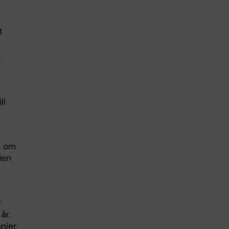
t
a
ll
a om
Men
r
år.
nnier