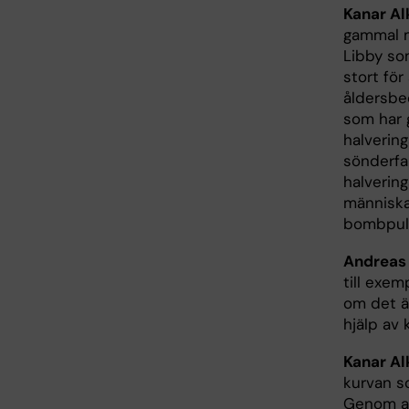
Kanar Al
gammal m
Libby so
stort för
åldersbe
som har g
halvering
sönderfa
halverin
människan
bombpul
Andreas
till exem
om det är
hjälp av k
Kanar Al
kurvan s
Genom att