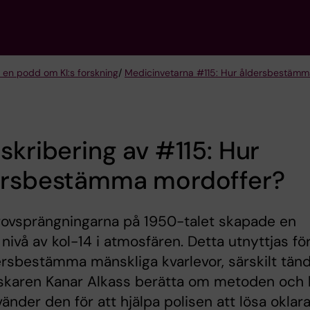
 en podd om KI:s forskning
/
Medicinvetarna #115: Hur åldersbestämm
skribering av #115: Hur
ersbestämma mordoffer?
ovsprängningarna på 1950-talet skapade en
 nivå av kol-14 i atmosfären. Detta utnyttjas fö
ersbestämma mänskliga kvarlevor, särskilt tänd
rskaren Kanar Alkass berätta om metoden och 
änder den för att hjälpa polisen att lösa oklar