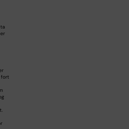
eta
ter
er
fort
om
og
t.
ör