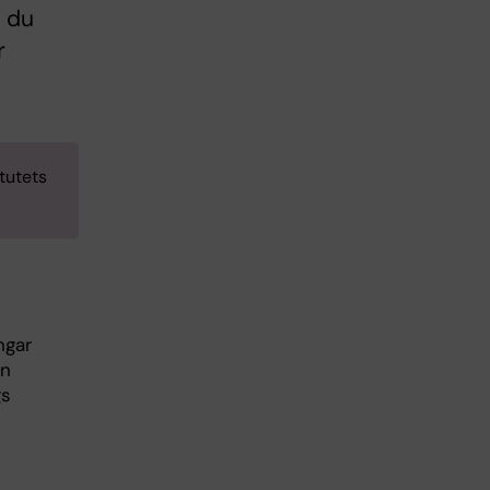
n du
r
itutets
ngar
on
gs