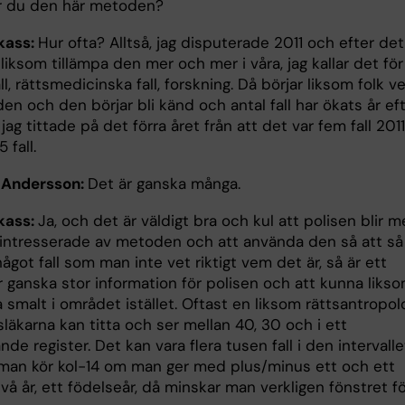
r du den här metoden?
kass:
Hur ofta? Alltså, jag disputerade 2011 och efter det
liksom tillämpa den mer och mer i våra, jag kallar det för
ll, rättsmedicinska fall, forskning. Då börjar liksom folk v
n och den börjar bli känd och antal fall har ökats år ef
t jag tittade på det förra året från att det var fem fall 2011
5 fall.
 Andersson:
Det är ganska många.
kass:
Ja, och det är väldigt bra och kul att polisen blir m
intresserade av metoden och att använda den så att så 
ågot fall som man inte vet riktigt vem det är, så är ett
r ganska stor information för polisen och att kunna liks
 smalt i området istället. Oftast en liksom rättsantropol
tsläkarna kan titta och ser mellan 40, 30 och i ett
nde register. Det kan vara flera tusen fall i den intervalle
man kör kol-14 om man ger med plus/minus ett och ett
 två år, ett födelseår, då minskar man verkligen fönstret f