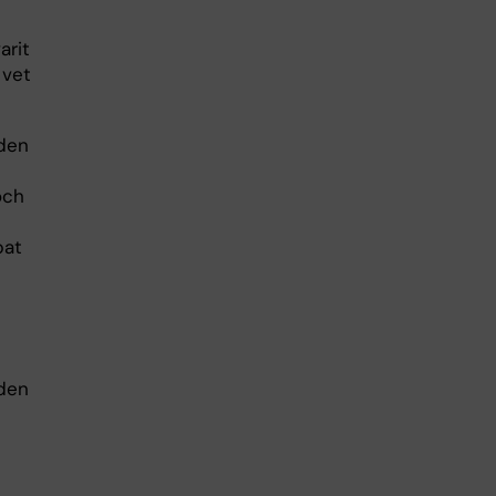
arit
 vet
 den
och
bat
 den
n