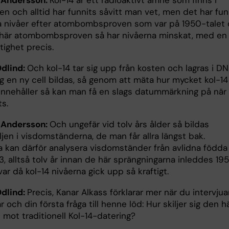
 Andersson:
Kol-14 är ett radioaktivt ämne som finns i
n och alltid har funnits såvitt man vet, men det har fun
da nivåer efter atombombsproven som var på 1950-talet
 här atombombsproven så har nivåerna minskat, med en 
tighet precis.
Odlind:
Och kol-14 tar sig upp från kosten och lagras i D
g en ny cell bildas, så genom att mäta hur mycket kol-14
l innehåller så kan man få en slags datummärkning på när
ts.
 Andersson:
Och ungefär vid tolv års ålder så bildas
jen i visdomständerna, de man får allra längst bak.
a kan därför analysera visdomständer från avlidna födda
3, alltså tolv år innan de här sprängningarna inleddes 195
ar då kol-14 nivåerna gick upp så kraftigt.
Odlind:
Precis, Kanar Alkass förklarar mer när du intervjua
 och din första fråga till henne löd: Hur skiljer sig den h
mot traditionell Kol-14-datering?