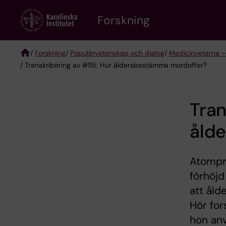
Skip
Forskning
to
main
content
/
Forskning
/
Populärvetenskap och dialog
/
Medicinvetarna –
/ Transkribering av #115: Hur åldersbestämma mordoffer?
Breadcrumb
Tran
åld
Atompr
förhöjd
att åld
Hör fo
hon anv