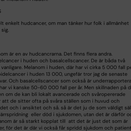
S
elt enkelt hudcancer, om man tänker hur folk i allmänhet
 sig.
om är en av hudcancrarna. Det finns flera andra.
elcancer i huden och basalcellscancer. De är båda två
 vanligare. Melanom i huden, där har vi cirka 5 000 fall p
pidelcancer i huden 13 000, ungefär tror jag de senaste
a var. Och basalcellscancer som också är underrapportera
har vi kanske 50-60 000 fall per år. Men skillnaden på
ven om de kan bli lokalt avancerade och svåropererade
 att de sitter ofta på svåra ställen som i huvud och
et och i ansiktet och så. så är det ju de som väldigt säl
järrspridning eller död i sjukdomen, utan det är därför 
om är så starkt kopplat till att det är just det som är
r, för det är där vi också får spridd sjukdom och patien