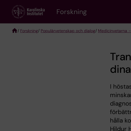
Skip
Forskning
to
main
content
/
Forskning
/
Populärvetenskap och dialog
/
Medicinvetarna –
Breadcrumb
Tran
dina
I höst
minskar
diagno
förbätt
hålla k
Hildur 