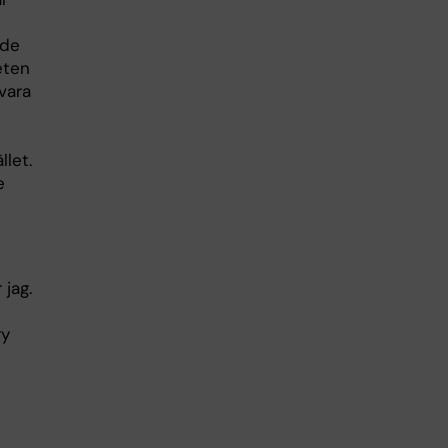
 de
heten
 vara
let.
e
 jag.
ry