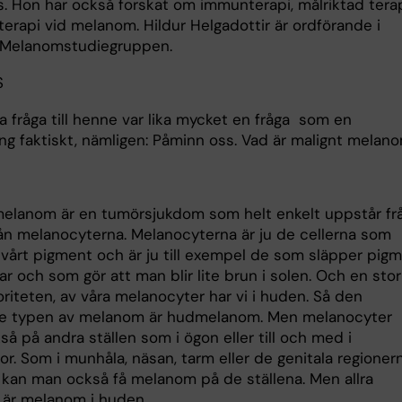
s. Hon har också forskat om immunterapi, målriktad tera
terapi vid melanom. Hildur Helgadottir är ordförande i
 Melanomstudiegruppen.
S
a fråga till henne var lika mycket en fråga som en
g faktiskt, nämligen: Påminn oss. Vad är malignt melan
melanom är en tumörsjukdom som helt enkelt uppstår fr
rån melanocyterna. Melanocyterna är ju de cellerna som
r vårt pigment och är ju till exempel de som släpper pig
lar och som gör att man blir lite brun i solen. Och en stor
oriteten, av våra melanocyter har vi i huden. Så den
te typen av melanom är hudmelanom. Men melanocyter
så på andra ställen som i ögon eller till och med i
r. Som i munhåla, näsan, tarm eller de genitala regionern
n kan man också få melanom på de ställena. Men allra
t är melanom i huden.