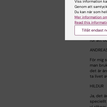
Viss information kan
Ja, det ä
Genom att samtycka
avancerad
Du kan när som hels
den abso
Mer information om
det är at
Read this informati
lymfkörtl
lever, el
Tillåt endast 
tyvärr m
för att oc
ANDREA
För mig s
man bruk
det är än
ta livet 
HILDUR
Ja, det ä
speciellt
vi räknar