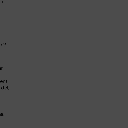
pi
om?
ån
ment
 del,
a.