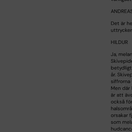
ANDREA
Det är h
uttrycker
HILDUR
Ja, melan
Skivepid
betydligt
år. Skive
siffrorn
Men där 
är att ä
också för
halsområd
orsakar f
som melan
hudcance