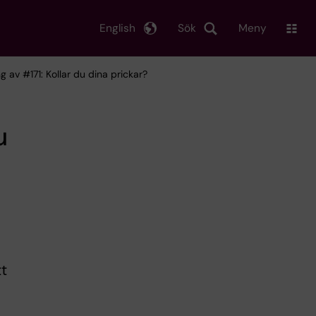
English
Sök
Meny
ng av #171: Kollar du dina prickar?
u
tt