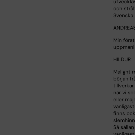
utveckla
och strål
Svenska
ANDREA
Min först
uppmanin
HILDUR
Malignt 
början f
tillverka
när vi so
eller maj
vanligas
finns ock
slemhinno
Så sälla
vanligas