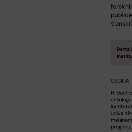
forskni
publice
transkr
Detta 
Instit
CECILIA
Hildur He
onkologi 
institute
universi
melanomg
prognos.