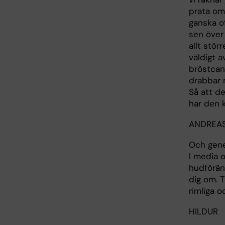
prata om 
ganska of
sen över 
allt stör
väldigt 
bröstcan
drabbar 
Så att d
har den 
ANDREA
Och gener
I media o
hudförän
dig om. 
rimliga o
HILDUR