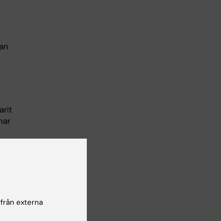
an
arit
har
 sig
 från externa