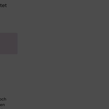
ttet
och
men