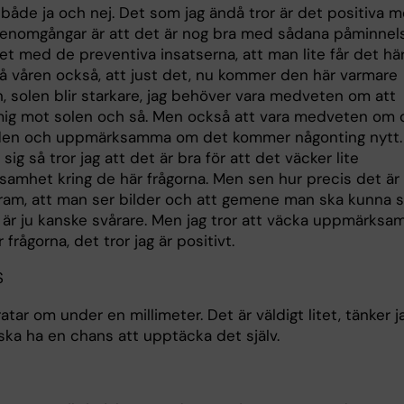
å både ja och nej. Det som jag ändå tror är det positiva 
enomgångar är att det är nog bra med sådana påminnels
et med de preventiva insatserna, att man lite får det hä
å våren också, att just det, nu kommer den här varmare
, solen blir starkare, jag behöver vara medveten om att
ig mot solen och så. Men också att vara medveten om 
den och uppmärksamma om det kommer någonting nytt.
i sig så tror jag att det är bra för att det väcker lite
amhet kring de här frågorna. Men sen hur precis det är 
fram, att man ser bilder och att gemene man ska kunna 
t är ju kanske svårare. Men jag tror att väcka uppmärksa
 frågorna, det tror jag är positivt.
S
atar om under en millimeter. Det är väldigt litet, tänker 
ka ha en chans att upptäcka det själv.