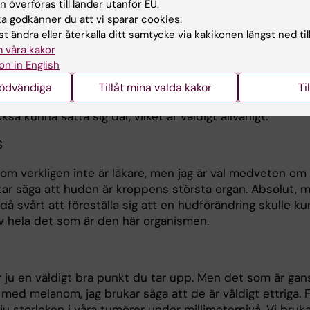
 överföras till länder utanför EU.
r ju väldigt ovanligt att själva primärtumören blir så pass
 godkänner du att vi sparar cookies.
 att man blir så påverkad av den att det leder till det. 
t ändra eller återkalla ditt samtycke via kakikonen längst ned til
lut vanligaste typen av hur den här sjukdomen går framå
 våra kakor
t den sprider sig, ja kanske först till de närmaste
on in English
arna. Och sedan vidare till andra ställen som till lungor el
ler det allvarligaste spridningsmönstret är till hjärnan. Där
nödvändiga
Tillåt mina valda kakor
Ti
elanom är en sjukdom som verkar ha någon slags förkärl
kså kunna sätta sig där, vilket är väldigt allvarligt.
S
om verkligen inte är läkare, men jag är väl medveten om 
ar säga att huden är kroppens största organ. Absolut, 
då svårt att föreställa sig att en hudförändring skulle k
av hela det som är den här organismen.
r ju en väldigt bra punkt du tar upp. Men det som är gan
 med melanom, jag brukar säga att de är väldigt ettriga. 
 ju storleken i våra tumörer under millimeternivå. Vi bruk