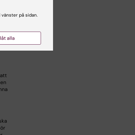
Utan
l vänster på sidan.
t,
ler
llåt alla
ek
att
men
unna
ska
För
ar