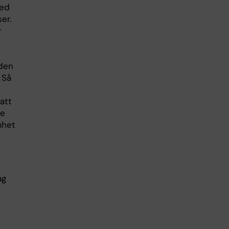
med
er.
r
den
 Så
att
se
mhet
jag