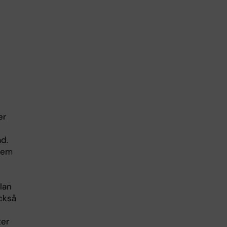
er
d.
 dem
lan
också
ter