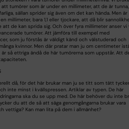
att tumörer som är under en millimeter, att de är tunna,
arliga, sällan sprider sig även om det kan hända. Men är
en millimeter, bara 1,1 eller tjockare, att då blir sannolik
re att de kan sprida sig. Och över fyra millimeter anser vi
avancerade tumörer. Att jämföra till exempel med
cer, som ju förstås är väldigt känd och välstuderad och
många kvinnor. Men där pratar man ju om centimeter istäl
e är så ettriga ändå de här tumörerna som uppstår. Att d
kapaciteten.
S
ellt då, för det här brukar man ju se titt som tätt tycker
ch inte minst i kvällspressen. Artiklar av typen. De här
dringarna ska du se upp med. De här behöver du inte b
Tycker du att de så att säga genomgångarna brukar vara
ch vettiga? Kan man lita på dem i allmänhet?