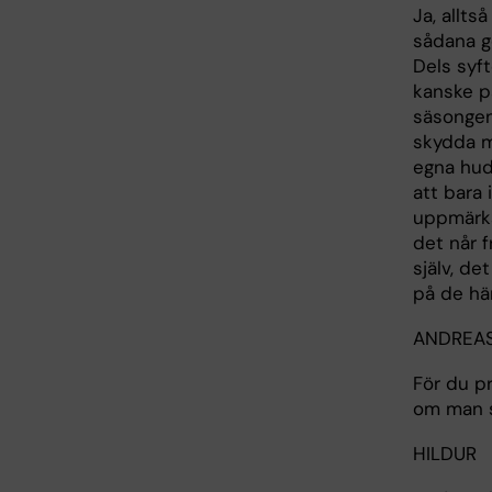
Ja, allts
sådana g
Dels syft
kanske p
säsongen
skydda m
egna hu
att bara 
uppmärks
det når 
själv, de
på de här
ANDREA
För du pr
om man s
HILDUR