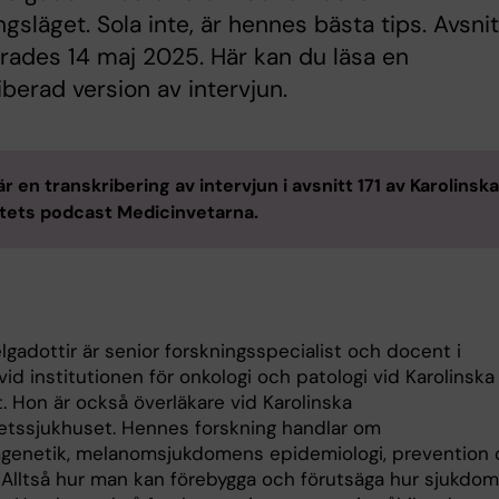
ngsläget. Sola inte, är hennes bästa tips. Avsni
rades 14 maj 2025. Här kan du läsa en
iberad version av intervjun.
är en transkribering av intervjun i avsnitt 171 av Karolinska
utets podcast Medicinvetarna.
lgadottir är senior forskningsspecialist och docent i
vid institutionen för onkologi och patologi vid Karolinska
t. Hon är också överläkare vid Karolinska
tetssjukhuset. Hennes forskning handlar om
enetik, melanomsjukdomens epidemiologi, prevention 
 Alltså hur man kan förebygga och förutsäga hur sjukdo