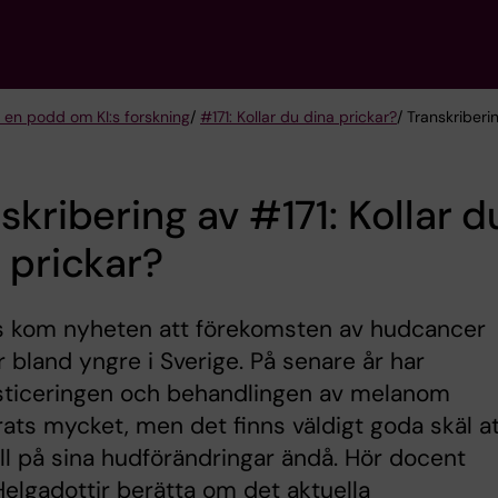
 en podd om KI:s forskning
/
#171: Kollar du dina prickar?
/ Transkriberi
skribering av #171: Kollar d
 prickar?
as kom nyheten att förekomsten av hudcancer
 bland yngre i Sverige. På senare år har
sticeringen och behandlingen av melanom
rats mycket, men det finns väldigt goda skäl a
oll på sina hudförändringar ändå. Hör docent
Helgadottir berätta om det aktuella