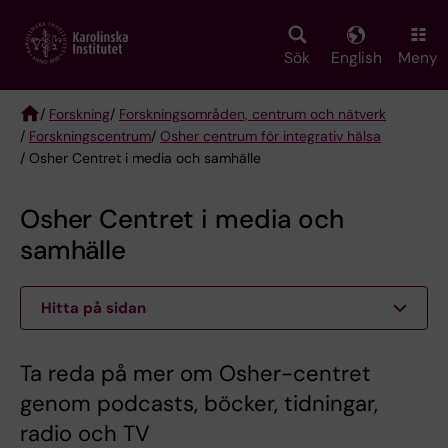
Skip
to
main
Sök
English
Meny
content
/
Forskning
/
Forskningsområden, centrum och nätverk
/
Forskningscentrum
/
Osher centrum för integrativ hälsa
Breadcrumb
/ Osher Centret i media och samhälle
Osher Centret i media och
samhälle
Hitta på sidan
Ta reda på mer om Osher-centret
genom podcasts, böcker, tidningar,
radio och TV