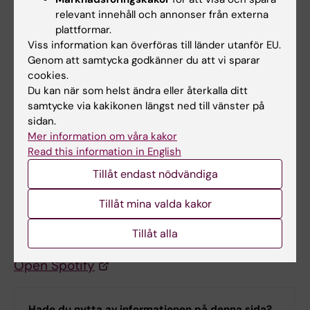
relevant innehåll och annonser från externa
Medicinvetarna #93 | Lyssna här | Podme
plattformar.
Podcast Player
, Medicinvetarna #93,
Viss information kan överföras till länder utanför EU.
Genom att samtycka godkänner du att vi sparar
Maj 2022
cookies.
Du kan när som helst ändra eller återkalla ditt
Cancer och helande
samtycke via kakikonen längst ned till vänster på
sidan.
TV4 Nyheterna
, TV4 January 2024
Mer information om våra kakor
Read this information in English
Andarnas rike – del 4 med Mats Lekander
Tillåt endast nödvändiga
Andarnas rike,
SVT Play 2023
Tillåt mina valda kakor
Medicinsk antropologi och integrativ hälsa
Tillåt alla
med Lisbeth Sachs
Open Spotify
Hade du nytta av informationen på denna sida?