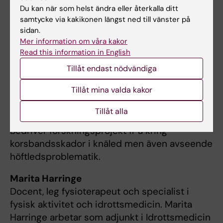
De som arbetar här
Du kan när som helst ändra eller återkalla ditt
samtycke via kakikonen längst ned till vänster på
sidan.
Mer information om våra kakor
Anders Stålman
Read this information in English
Docent Anders Stålman är specialist i
Tillåt endast nödvändiga
ortopedisk kirurgi och verksamhetschef vid
Tillåt mina valda kakor
CIFU. Överläkare på Capio Artro Clinic. Har ett
stort intresset för idrottsmedicin,
Tillåt alla
idrottsskador och artroskopisk kirurgi.
Bedriver forskningsprojekt fr a kring
korsbandsskador i knäled men även avseende
höftledsproblematik.
Marita Harringe
Docent, leg fysioterapeut och specialist i
fysisk aktivitet och idrottsmedicin. Marita
Harringe arbetar som adjunkt i Idrottsmedicin