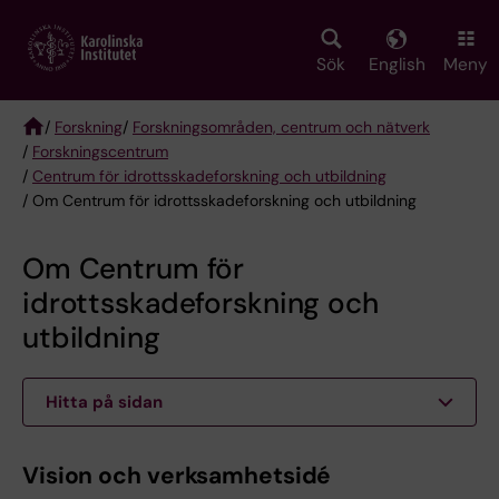
Skip
to
main
Sök
English
Meny
content
/
Forskning
/
Forskningsområden, centrum och nätverk
/
Forskningscentrum
Breadcrumb
/
Centrum för idrottsskadeforskning och utbildning
/ Om Centrum för idrottsskadeforskning och utbildning
Om Centrum för
idrottsskadeforskning och
utbildning
Hitta på sidan
Vision och verksamhetsidé