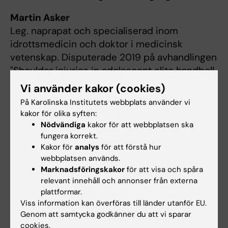
Martin Asker
Leg. naprapat och specialiserad inom
idrottsmedicin och doktor i medicinsk
vetenskap. Disputerade 2019 på avhandlingen
"Shoulder injuries in adolescent elite handboll
players". Hans forskning är inriktad på
Vi använder kakor (cookies)
prevention och rehabilitering av idrottsskador,
På Karolinska Institutets webbplats använder vi
med fokus på handboll. Martin är också
kakor för olika syften:
delaktig i biomekanisk forskning om
Nödvändiga
kakor för att webbplatsen ska
kastteknik och axelbelastning hos idrottare.
fungera korrekt.
Kakor för
analys
för att förstå hur
Han är idag lektor på Sophiahemmets
webbplatsen används.
högskola och undervisar vid utbildning på
Marknadsföringskakor
för att visa och spåra
grundnivå och avancerad nivå.
relevant innehåll och annonser från externa
plattformar.
Viss information kan överföras till länder utanför EU.
Genom att samtycka godkänner du att vi sparar
cookies.