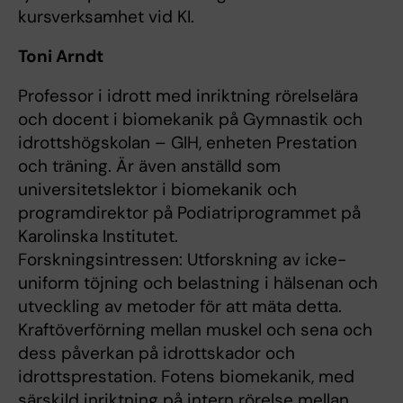
kursverksamhet vid KI.
Toni Arndt
Professor i idrott med inriktning rörelselära
och docent i biomekanik på Gymnastik och
idrottshögskolan – GIH, enheten Prestation
och träning. Är även anställd som
universitetslektor i biomekanik och
programdirektor på Podiatriprogrammet på
Karolinska Institutet.
Forskningsintressen: Utforskning av icke-
uniform töjning och belastning i hälsenan och
utveckling av metoder för att mäta detta.
Kraftöverförning mellan muskel och sena och
dess påverkan på idrottskador och
idrottsprestation. Fotens biomekanik, med
särskild inriktning på intern rörelse mellan