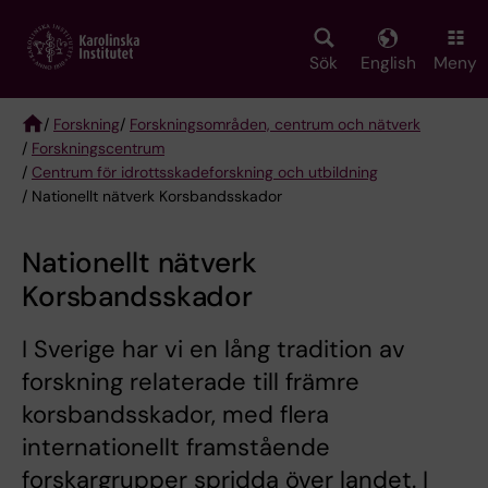
Skip
to
main
Sök
English
Meny
content
/
Forskning
/
Forskningsområden, centrum och nätverk
/
Forskningscentrum
Breadcrumb
/
Centrum för idrottsskadeforskning och utbildning
/ Nationellt nätverk Korsbandsskador
Nationellt nätverk
Korsbandsskador
I Sverige har vi en lång tradition av
forskning relaterade till främre
korsbandsskador, med flera
internationellt framstående
forskargrupper spridda över landet. I