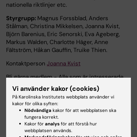
nationella riktlinjer etc.
Styrgrupp:
Magnus Forssblad, Anders
Stålman, Christina Mikkelsen, Joanna Kvist,
Björn Barenius, Eric Senorski, Eva Ageberg,
Markus Walden, Charlotte Häger, Anne
Fältström, Håkan Gauffin, Truike Thien.
Kontaktperson
Joanna Kvist
Bli gärna medlem - Alla som är intresserade
av forskning inom främre korsbandsskador.
Vi använder kakor (cookies)
På Karolinska Institutets webbplats använder vi
kakor för olika syften:
Nödvändiga
kakor för att webbplatsen ska
fungera korrekt.
Bli medlem idag!
Kakor för
analys
för att förstå hur
webbplatsen används.