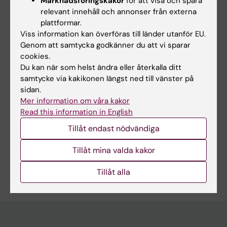
Marknadsföringskakor
för att visa och spåra
relevant innehåll och annonser från externa
Hade du nytta av informationen på denna sida?
plattformar.
Viss information kan överföras till länder utanför EU.
Yes
Genom att samtycka godkänner du att vi sparar
No
cookies.
Du kan när som helst ändra eller återkalla ditt
samtycke via kakikonen längst ned till vänster på
Redaktör:
Anna Pappas
sidan.
Sidan uppdaterad:
2026-04-07
Mer information om våra kakor
Read this information in English
Tillåt endast nödvändiga
Dela
Tillåt mina valda kakor
Tillåt alla