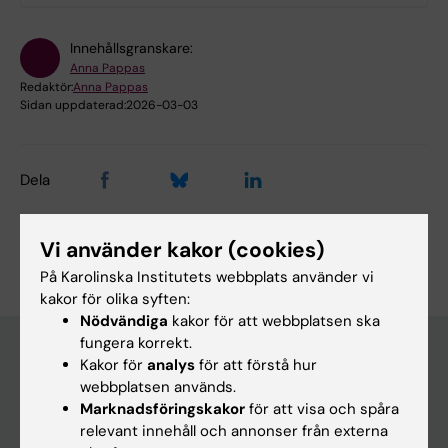
Innehållsgranskare:
Anna Pappas
Redaktör:
Anna Pappas
Sidan uppdaterad:
2026-03-03
Dela
Vi använder kakor (cookies)
På Karolinska Institutets webbplats använder vi
kakor för olika syften:
Nödvändiga
kakor för att webbplatsen ska
fungera korrekt.
Kakor för
analys
för att förstå hur
webbplatsen används.
Huvudmeny
Marknadsföringskakor
för att visa och spåra
Utbildning
relevant innehåll och annonser från externa