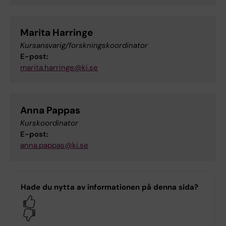
Marita Harringe
Kursansvarig/forskningskoordinator
E-post:
marita.harringe@ki.se
Anna Pappas
Kurskoordinator
E-post:
anna.pappas@ki.se
Hade du nytta av informationen på denna sida?
Yes
No