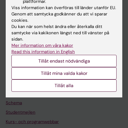
plattformar.
Forskarutbildning
Viss information kan överföras till länder utanför EU.
Forskning
Genom att samtycka godkänner du att vi sparar
cookies.
Om KI
Du kan när som helst ändra eller återkalla ditt
samtycke via kakikonen längst ned till vänster på
sidan.
På gång
Mer information om våra kakor
Nyheter
Read this information in English
Kalender
Tillåt endast nödvändiga
Tillåt mina valda kakor
Student
Ladok
Tillåt alla
Canvas
Schema
Studentmejlen
Kurs- och programwebbar