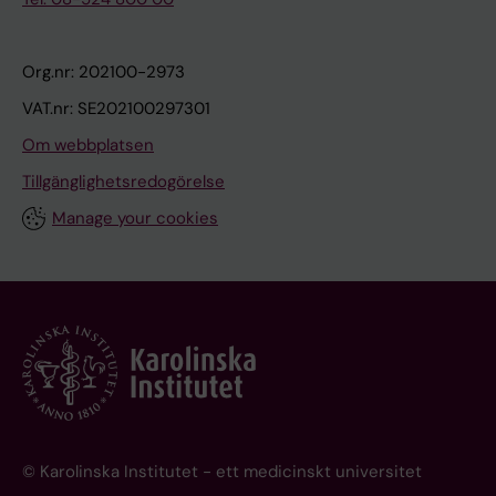
Org.nr: 202100-2973
VAT.nr: SE202100297301
Om webbplatsen
Tillgänglighetsredogörelse
Manage your cookies
© Karolinska Institutet - ett medicinskt universitet