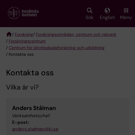
Skip
to
main
Sök
English
Meny
content
/
Forskning
/
Forskningsområden, centrum och nätverk
/
Forskningscentrum
Breadcrumb
/
Centrum för idrottsskadeforskning och utbildning
/ Kontakta oss
Kontakta oss
Vilka är vi?
Anders Stålman
Verksamhetschef
E-post:
anders.stalman@ki.se