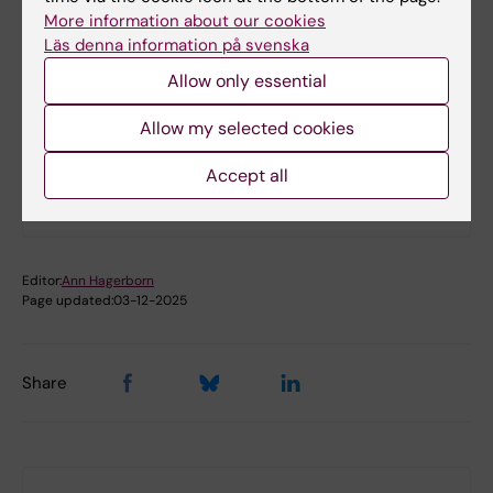
More information about our cookies
Email:
Läs denna information på svenska
johanna.stjernberg@ki.se
Allow only essential
Allow my selected cookies
Did you find the information on this page useful?
Yes
Accept all
No
Editor:
Ann Hagerborn
Page updated:
03-12-2025
Share