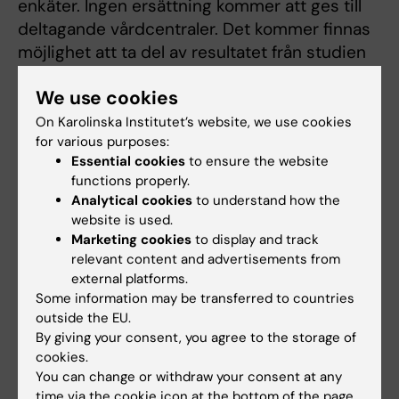
enkäter. Ingen ersättning kommer att ges till
deltagande vårdcentraler. Det kommer finnas
möjlighet att ta del av resultatet från studien
genom publicerade vetenskapliga artiklar.
We use cookies
On Karolinska Institutet’s website, we use cookies
Kontaktpersoner
for various purposes:
Essential cookies
to ensure the website
functions properly.
Analytical cookies
to understand how the
Kerstin Blom
website is used.
Projektansvarig
Marketing cookies
to display and track
relevant content and advertisements from
Email:
external platforms.
kerstin.blom@ki.se
Some information may be transferred to countries
outside the EU.
By giving your consent, you agree to the storage of
cookies.
Johanna Stjernberg
You can change or withdraw your consent at any
Projektkoordinator
time via the cookie icon at the bottom of the page.