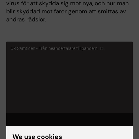
virus för att skydda sig mot nya, och hur man
blir skyddad mot faror genom att smittas av
andras rädslor.
We use cookies