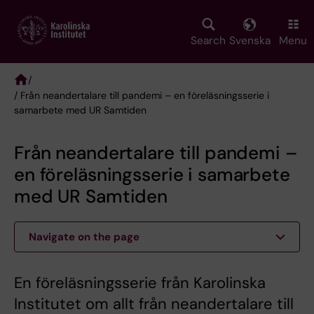
Skip
to
main
Search
Svenska
Menu
content
/
/ Från neandertalare till pandemi – en föreläsningsserie i
Breadcrumb
samarbete med UR Samtiden
Från neandertalare till pandemi –
en föreläsningsserie i samarbete
med UR Samtiden
Navigate on the page
En föreläsningsserie från Karolinska
Institutet om allt från neandertalare till