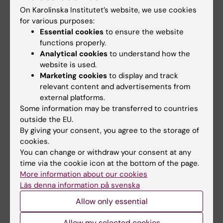
On Karolinska Institutet’s website, we use cookies
for various purposes:
Essential cookies
to ensure the website
functions properly.
Analytical cookies
to understand how the
website is used.
Från neandertalare till pandemi
Marketing cookies
to display and track
relevant content and advertisements from
Hugo Zeberg
, läkare och genetiker, förklarar
external platforms.
vilka riskfaktorer som påverkar varför vissa
Some information may be transferred to countries
blir så svårt sjuka i covid-19. Förutom faktorer
outside the EU.
som fetma, diabetes och graviditet finns det
By giving your consent, you agree to the storage of
även andra orsaker till ett allvarligt
cookies.
sjukdomsförlopp. Forskare har konstaterat att
You can change or withdraw your consent at any
time via the cookie icon at the bottom of the page.
en genvariant som härstammar från
More information about our cookies
neandertalarna är överrepresenterad bland
Läs denna information på svenska
iva-patienterna.
Allow only essential
Allow my selected cookies