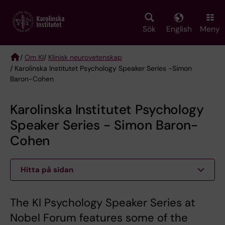
Skip
to
main
Sök
English
Meny
content
/
Om KI
/
Klinisk neurovetenskap
/ Karolinska Institutet Psychology Speaker Series -Simon
Breadcrumb
Baron-Cohen
Karolinska Institutet Psychology
Speaker Series - Simon Baron-
Cohen
Hitta på sidan
The KI Psychology Speaker Series at
Nobel Forum features some of the