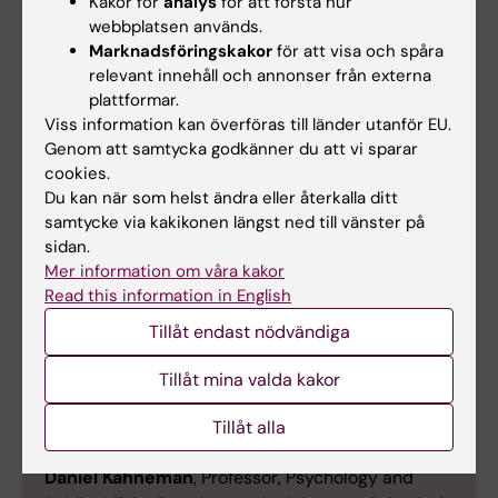
Kakor för
analys
för att förstå hur
webbplatsen används.
Marknadsföringskakor
för att visa och spåra
relevant innehåll och annonser från externa
plattformar.
Viss information kan överföras till länder utanför EU.
Genom att samtycka godkänner du att vi sparar
cookies.
Previous speakers at The KI
Du kan när som helst ändra eller återkalla ditt
samtycke via kakikonen längst ned till vänster på
Psychology Speaker Series at Nobel
sidan.
Forum
Mer information om våra kakor
Read this information in English
Michelle G. Craske
, Professor, University of
California
Tillåt endast nödvändiga
Frans de Waal
, Professor Emeritus, Emory
Tillåt mina valda kakor
University and Utrecht University
May-Britt Moser
, Professor, Kavli Institute for
Tillåt alla
Systems Neuroscience, Trondheim, Norway
Daniel Kahneman
, Professor, Psychology and