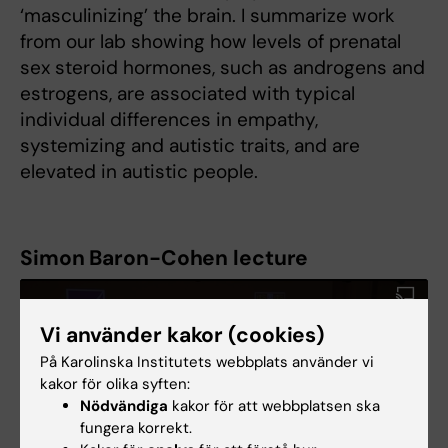
‘masculinizing’ the brain. I summarize work
from our lab showing how levels of prenatal
sex steroid hormones, such as androgens and
estrogens, are associated with typical
individual differences in empathy,
systemizing and autistic traits, and are
elevated in autistic people.
Simon Baron-Cohen lecture
Vi använder kakor (cookies)
På Karolinska Institutets webbplats använder vi
kakor för olika syften:
Nödvändiga
kakor för att webbplatsen ska
fungera korrekt.