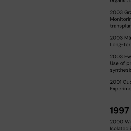
organs : 
2003 Gr
Monitorin
transplan
2003 Mä
Long-ter
2003 Ewa
Use of p
synthesis
2001 Gu
Experime
1997
2000 Wil
Isolated 