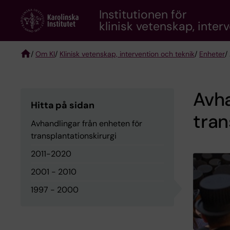
Skip
Institutionen för
to
klinisk vetenskap, inter
main
content
/
Om KI
/
Klinisk vetenskap, intervention och teknik
/
Enheter
/
Breadcrumb
Avha
Hitta på sidan
tran
Avhandlingar från enheten för
transplantationskirurgi
2011-2020
2001 - 2010
1997 - 2000