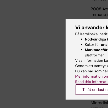
2008 Azz
Immune in
2008 He
Vi använder 
AB0-inco
På Karolinska Insti
immunoad
Nödvändiga
k
Kakor för
ana
2007 An
Marknadsför
Strategie
plattformar.
2005 Gu
Viss information kan
Genom att samtycka
Liver tr
Du kan när som hels
primary l
Mer information om
2005 Xu
Read this informati
Mechanism
Tillåt endast 
2004 Jo
Microdia