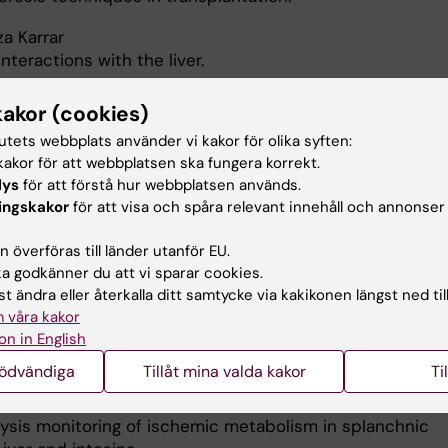
a Karrar
teractions with the liver.
lena Genberg
kakor (cookies)
mpatible kidney transplantation using antigen-specific
tutets webbplats använder vi kakor för olika syften:
sorption and rituximab.
akor för att webbplatsen ska fungera korrekt.
lys
för att förstå hur webbplatsen används.
ne Sörenby
ingskakor
för att visa och spåra relevant innehåll och annonser
s to improve macroencapsulated islet graft survival.
nnar Söderdahl
 överföras till länder utanför EU.
 godkänner du att vi sparar cookies.
ansplantation and the role of adjuvant therapy for advan
t ändra eller återkalla ditt samtycke via kakikonen längst ned til
iver tumours.
 våra kakor
peng Ge
on in English
s of liver allograft rejections.
nödvändiga
Tillåt mina valda kakor
Ti
han Ungerstedt
lysis monitoring of ischemic metabolism in splanchnic