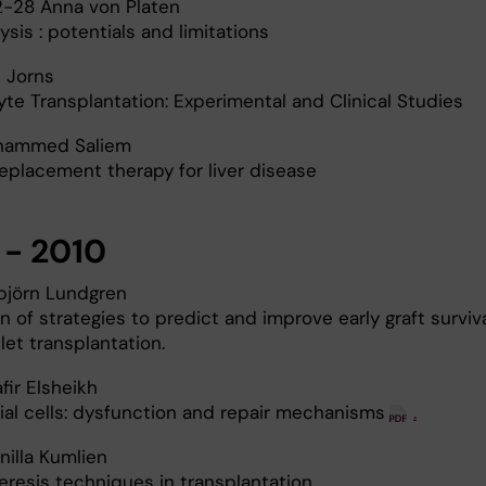
-28 Anna von Platen
ysis : potentials and limitations
l Jorns
te Transplantation: Experimental and Clinical Studies
hammed Saliem
replacement therapy for liver disease
 - 2010
björn Lundgren
n of strategies to predict and improve early graft surviva
islet transplantation.
fir Elsheikh
ial cells: dysfunction and repair mechanisms
.
illa Kumlien
resis techniques in transplantation.