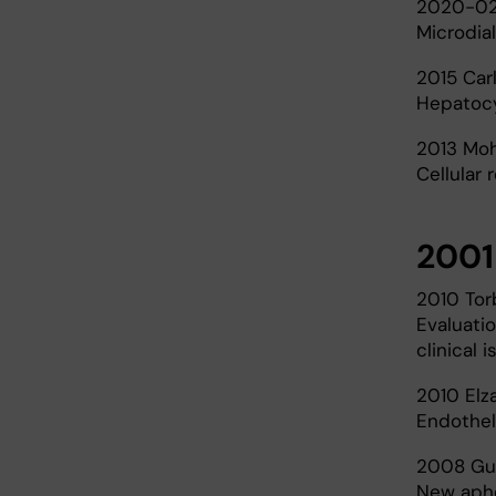
2020-02
Microdial
2015 Car
Hepatocy
2013 Mo
Cellular 
2001
2010 Tor
Evaluatio
clinical 
2010 Elza
Endothel
2008 Gun
New aphe