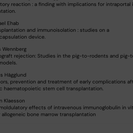
ory reaction : a finding with implications for intraportal 
tation.
ael Ehab
splantation and immunoisolation : studies on a
apsulation device.
s Wennberg
ograft rejection: Studies in the pig-to-rodents and pig-
models.
s Hägglund
tors, prevention and treatment of early complications af
ic haematopoietic stem cell transplantation.
n Klaesson
oldulatory effects of intravenous immunoglobulin in vi
r allogeneic bone marrow transplantation