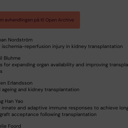
am avhandlingen på KI Open Archive
han Nordström
 ischemia-reperfusion injury in kidney transplantation
l Bluhme
s for expanding organ availability and improving transpl
s
en Erlandsson
l ageing and kidney transplantation
g Han Yao
g innate and adaptive immune responses to achieve lon
ograft acceptance following transplantation
lie Foord