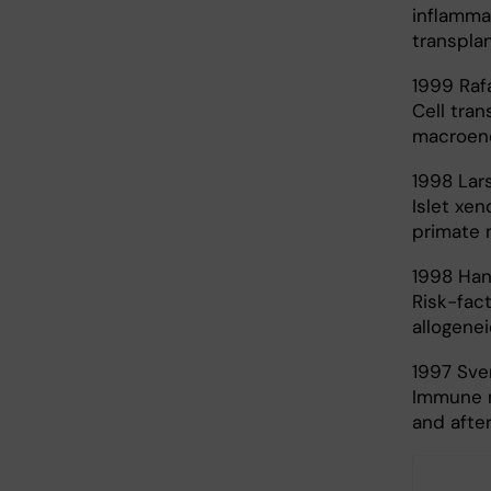
inflammat
transplan
1999 Raf
Cell tran
macroenc
1998 Lar
Islet xen
primate 
1998 Han
Risk-fac
allogene
1997 Sve
Immune m
and afte