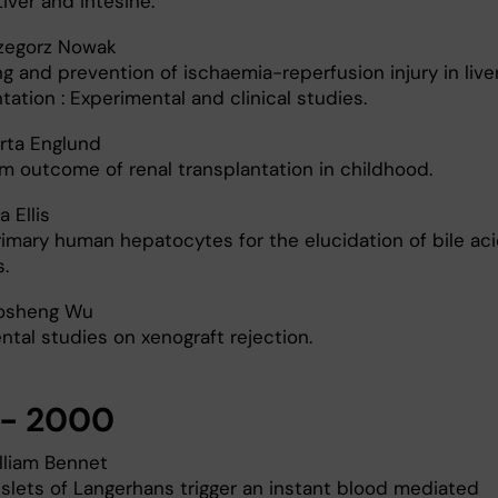
Liver and intesine.
zegorz Nowak
g and prevention of ischaemia-reperfusion injury in live
tation : Experimental and clinical studies.
rta Englund
m outcome of renal transplantation in childhood.
 Ellis
rimary human hepatocytes for the elucidation of bile ac
.
osheng Wu
ntal studies on xenograft rejection.
 - 2000
liam Bennet
islets of Langerhans trigger an instant blood mediated