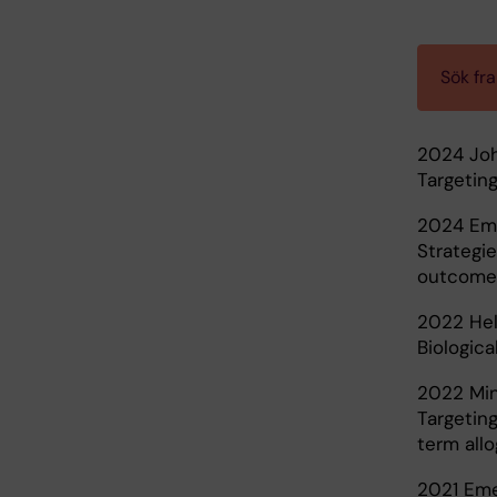
Sök fr
2024 Jo
Targeting
2024 Emi
Strategie
outcome
2022 Hel
Biologica
2022 Min
Targetin
term all
2021 Eme