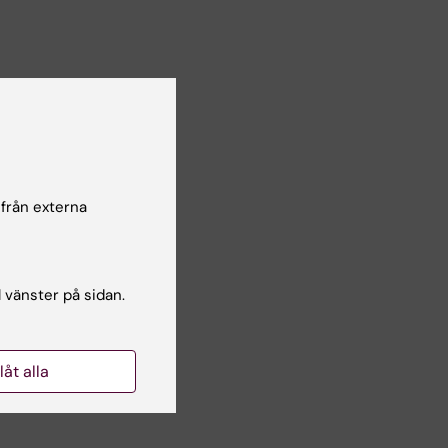
 från externa
ced
l vänster på sidan.
llåt alla