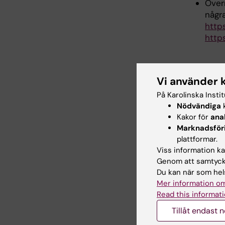
Överr
några
http
http
Vi använder 
Var
På Karolinska Insti
Nödvändiga
k
För a
Kakor för
ana
Marknadsför
Utomhu
plattformar.
skärma
Viss information kan
För a
Genom att samtycka
Du kan när som hels
uto
Mer information om
Inga vä
Read this informati
För a
Tillåt endast 