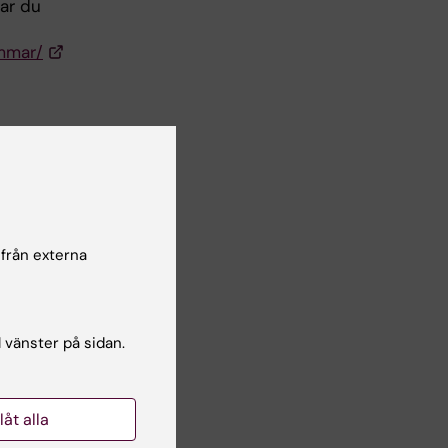
tar du
ammar/
 från externa
an
l vänster på sidan.
llåt alla