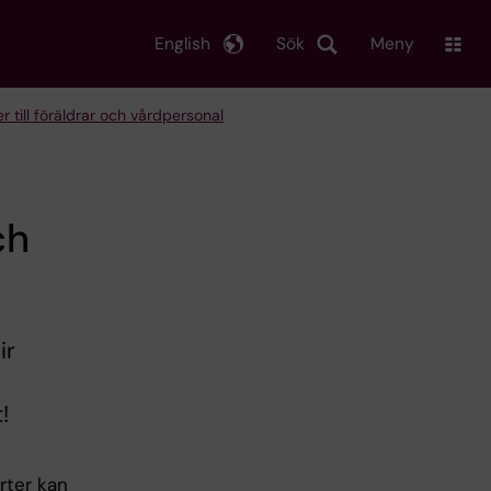
English
Sök
Meny
r till föräldrar och vårdpersonal
ch
ir
!
rter kan