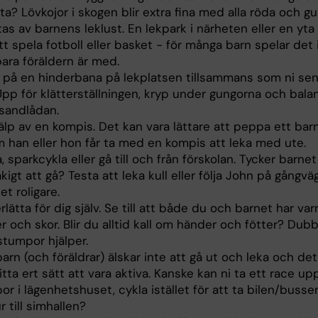
tta? Lövkojor i skogen blir extra fina med alla röda och gul
as av barnens leklust. En lekpark i närheten eller en yta
tt spela fotboll eller basket - för många barn spelar det
 bara föräldern är med.
a på en hinderbana på lekplatsen tillsammans som ni se
Upp för klätterställningen, kryp under gungorna och bala
 sandlådan.
älp av en kompis. Det kan vara lättare att peppa ett barn
m han eller hon får ta med en kompis att leka med ute.
, sparkcykla eller gå till och från förskolan. Tycker barnet
åkigt att gå? Testa att leka kull eller följa John på gångv
det roligare.
lätta för dig själv. Se till att både du och barnet har va
r och skor. Blir du alltid kall om händer och fötter? Dubb
stumpor hjälper.
barn (och föräldrar) älskar inte att gå ut och leka och det
itta ert sätt att vara aktiva. Kanske kan ni ta ett race upp
or i lägenhetshuset, cykla istället för att ta bilen/bussen
r till simhallen?