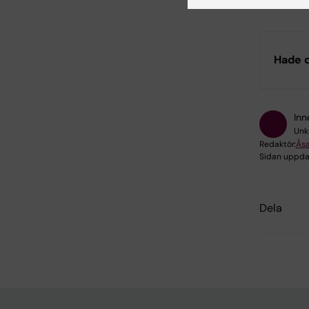
Hade d
Inn
Unk
Redaktör:
Ås
Sidan uppda
Dela