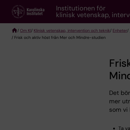
Skip
Institutionen för
to
klinisk vetenskap, inter
main
content
/
Om KI
/
Klinisk vetenskap, intervention och teknik
/
Enheter
/
/ Frisk och aktiv höst från Mer och Mindre-studien
Breadcrumb
Fris
Min
Det bör
mer utm
som vi 
Ta v