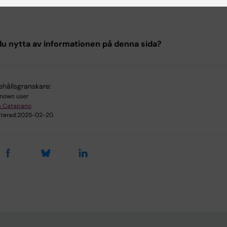
u nytta av informationen på denna sida?
ehållsgranskare:
nown user
a Catapano
terad:
2025-02-20