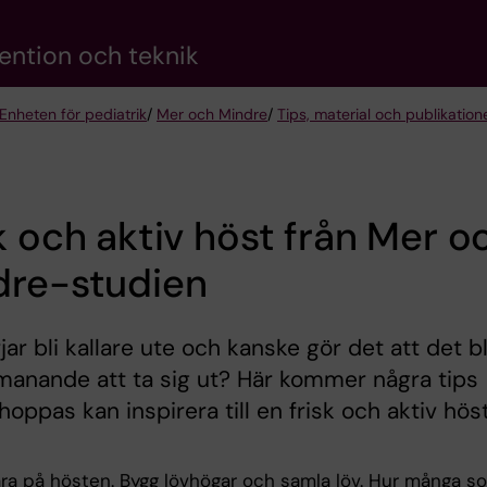
vention och teknik
Enheten för pediatrik
/
Mer och Mindre
/
Tips, material och publikatione
k och aktiv höst från Mer o
dre-studien
jar bli kallare ute och kanske gör det att det bl
anande att ta sig ut? Här kommer några tips
hoppas kan inspirera till en frisk och aktiv höst
ara på hösten. Bygg lövhögar och samla löv. Hur många so