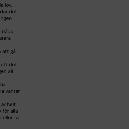
a löv.
 där det
 ingen
n båda
nsera
 att gå
 att det
ägen så
rma
la vantar
 är helt
 för alla
 eller ta