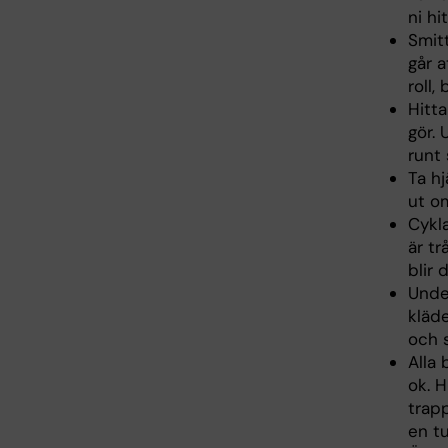
ni hi
Smitt
går a
roll,
Hitt
gör. 
runt
Ta hj
ut o
Cykla
är tr
blir 
Under
kläde
och 
Alla 
ok. H
trapp
en tu