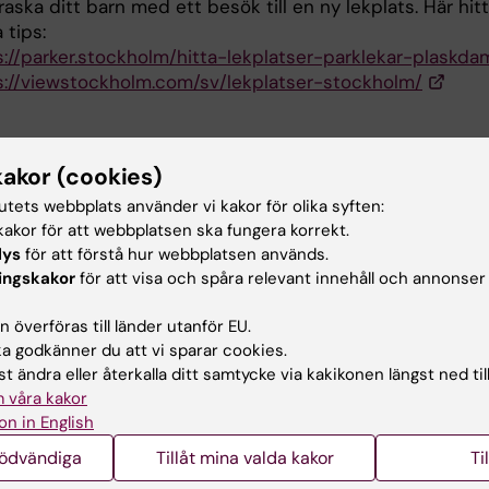
aska ditt barn med ett besök till en ny lekplats. Här hit
 tips:
s://parker.stockholm/hitta-lekplatser-parklekar-plaskd
s://viewstockholm.com/sv/lekplatser-stockholm/
kakor (cookies)
för vara ute?
tutets webbplats använder vi kakor för olika syften:
akor för att webbplatsen ska fungera korrekt.
tt göra något roligt tillsammans
lys
för att förstå hur webbplatsen används.
ingskakor
för att visa och spåra relevant innehåll och annonser
s kan det bara lättare att vara närvarande med varandra, ut
r och sysslor som distraherar
 överföras till länder utanför EU.
tt det är lättare att röra på hela kroppen
 godkänner du att vi sparar cookies.
t ändra eller återkalla ditt samtycke via kakikonen längst ned til
mhus
 våra kakor
ggar och tak eller ljudkänsliga grannar som begränsar
on in English
tt bli piggare av dagsljuset och frisk luft
nödvändiga
Tillåt mina valda kakor
Ti