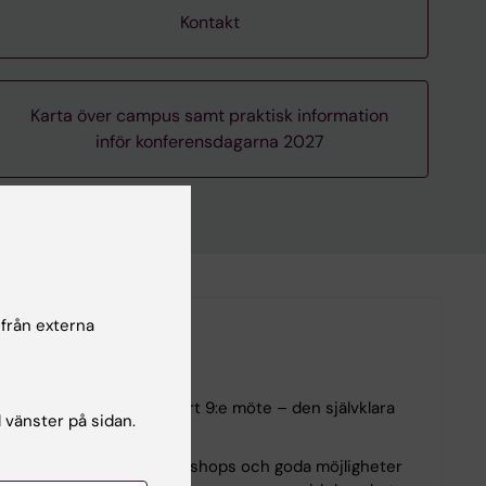
Kontakt
Karta över campus samt praktisk information
inför konferensdagarna 2027
 från externa
r till Stockholm för vårt 9:e möte – den självklara
l vänster på sidan.
läsningar, interaktiva workshops och goda möjligheter