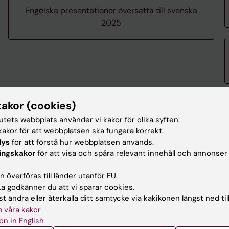
Engelska presentationer översatta till svenska
2025
kakor (cookies)
tutets webbplats använder vi kakor för olika syften:
akor för att webbplatsen ska fungera korrekt.
lys
för att förstå hur webbplatsen används.
ingskakor
för att visa och spåra relevant innehåll och annonser
11–12 november 2027, Stockholm
 överföras till länder utanför EU.
 godkänner du att vi sparar cookies.
 det nästa Svenska Accessmötet. Vi ser fram emot att välkomna e
t ändra eller återkalla ditt samtycke via kakikonen längst ned til
 våra kakor
ellan föreläsare, deltagare och industri genom inspirerande före
on in English