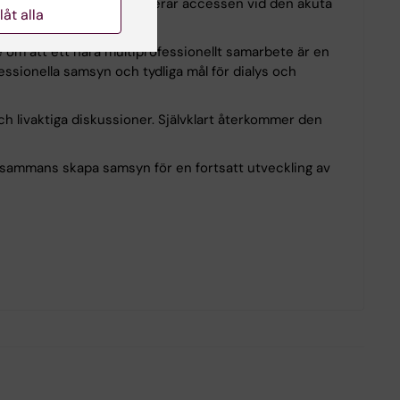
å i fokus är hur vi optimerar accessen vid den akuta
llåt alla
e om att ett nära multiprofessionellt samarbete är en
fessionella samsyn och tydliga mål för dialys och
ch livaktiga diskussioner. Självklart återkommer den
llsammans skapa samsyn för en fortsatt utveckling av