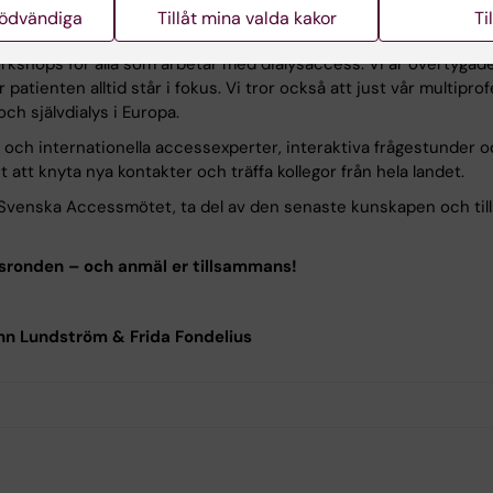
resenteras längre fram, men några av de teman som kommer att st
nödvändiga
Tillåt mina valda kakor
Ti
teter (CDK) och peritoneal dialys (PD).
orkshops för alla som arbetar med dialysaccess. Vi är övertygad
atienten alltid står i fokus. Vi tror också att just vår multipro
ch självdialys i Europa.
 och internationella accessexperter, interaktiva frågestunder o
tt knyta nya kontakter och träffa kollegor från hela landet.
de Svenska Accessmötet, ta del av den senaste kunskapen och ti
essronden – och anmäl er tillsammans!
n Lundström & Frida Fondelius