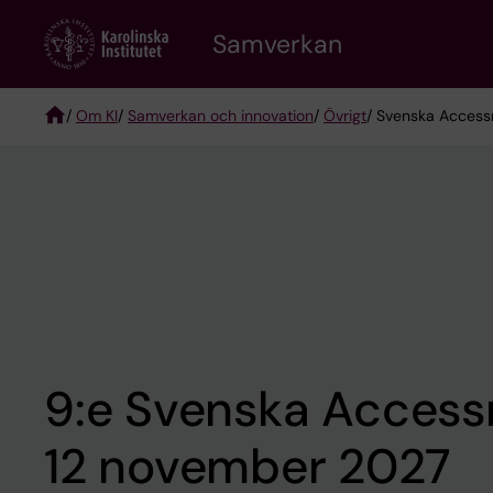
Skip
Samverkan
to
main
content
/
Om KI
/
Samverkan och innovation
/
Övrigt
/ Svenska Access
Breadcrumb
9:e Svenska Access
12 november 2027