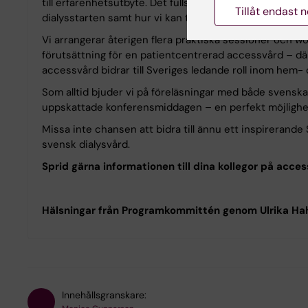
till erfarenhetsutbyte. Det fullständiga programmet p
Tillåt endast 
dialysstarten samt hur vi kan tänka om central dialyska
Vi arrangerar återigen flera praktiska sessioner och w
förutsättning för en patientcentrerad accessvård – där p
accessvård bidrar till Sveriges ledande roll inom hem- o
Som alltid bjuder vi på föreläsningar med både svenska
uppskattade konferensmiddagen – en perfekt möjlighet a
Missa inte chansen att bidra till ännu ett inspireran
svensk dialysvård.
Sprid gärna informationen till dina kollegor på acc
Hälsningar från Programkommittén genom Ulrika Hah
Innehållsgranskare: