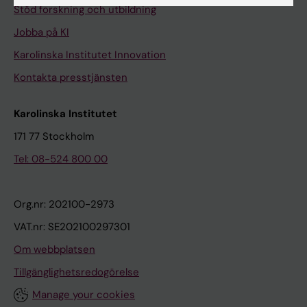
Stöd forskning och utbildning
Jobba på KI
Karolinska Institutet Innovation
Kontakta presstjänsten
Karolinska Institutet
171 77 Stockholm
Tel: 08-524 800 00
Org.nr: 202100-2973
VAT.nr: SE202100297301
Om webbplatsen
Tillgänglighetsredogörelse
Manage your cookies