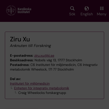
Skip
to
main
Sök
English
Meny
content
Ziru Xu
Anknuten till Forskning
E-postadress:
ziru.xu@ki.se
Besöksadress:
Nobels väg 13, 17177 Stockholm
Postadress:
C6 Institutet för miljömedicin, C6 Integrativ
metabolomik Wheelock, 171 77 Stockholm
Del av:
Institutet för miljömedicin
Enheten för integrativ metabolomik
Craig Wheelocks forskargrupp