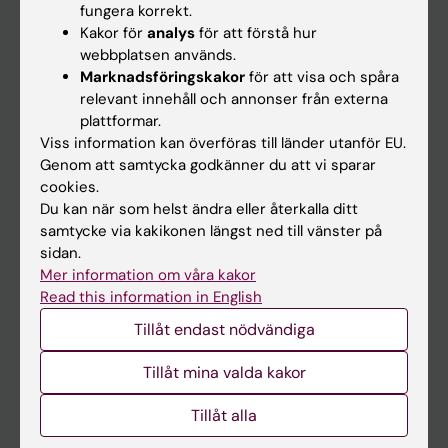
fungera korrekt.
Kakor för
analys
för att förstå hur
Student
webbplatsen används.
Marknadsföringskakor
för att visa och spåra
Ladok
relevant innehåll och annonser från externa
Canvas
plattformar.
Viss information kan överföras till länder utanför EU.
Schema
Genom att samtycka godkänner du att vi sparar
Studentmejlen
cookies.
Du kan när som helst ändra eller återkalla ditt
Kurs- och programwebbar
samtycke via kakikonen längst ned till vänster på
Student på KI
sidan.
Mer information om våra kakor
Read this information in English
Medarbetare
Tillåt endast nödvändiga
Medarbetarportalen
Tillåt mina valda kakor
Kontakta och besök KI
Tillåt alla
Universitetsbiblioteket