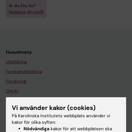
Är du Ziru Xu?
Redigera din profil
Huvudmeny
Utbildning
Forskarutbildning
Forskning
Om KI
Vi använder kakor (cookies)
På gång
På Karolinska Institutets webbplats använder vi
Nyheter
kakor för olika syften:
Nödvändiga
kakor för att webbplatsen ska
Kalender