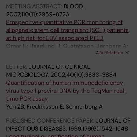
MEETING ABSTRACT:
BLOOD.
E
E
E
E
E
E
2007;110(11):2969-872A
:
:
:
:
:
:
Prospecitve quantitative PCR monitoring of
J
J
J
H
J
J
allogeneic stem cell transplant (SCT) patients
O
O
O
E
O
O
at high risk for EBV associated PTLD
U
U
U
P
U
U
Omar H; Hagglund H; Gustafsson-Jernberg A;
R
R
R
A
R
R
Alla författare
Le Blanc K; Mattson J; Remberger M; Ringden
N
N
N
T
N
N
O; Sparrelid E; Sundin M; Winiarski JH; Yun Z;
A
A
A
O
A
A
LETTER:
JOURNAL OF CLINICAL
Ljungman PT
L
L
L
L
L
L
MICROBIOLOGY.
2002;40(10):3883-3884
O
O
O
O
O
O
Quantification of human immunodeficiency
F
F
F
G
F
F
virus type I proviral DNA by the TaqMan real-
I
C
M
Y
M
M
time PCR assay
N
L
E
.
E
E
Yun ZB; Fredriksson E; Sönnerborg A
F
I
D
1
D
D
E
N
I
9
I
I
PUBLISHED CONFERENCE PAPER:
JOURNAL OF
C
I
C
9
C
C
INFECTIOUS DISEASES.
1999;179(6):1542-1548
T
C
A
5
A
A
Longitudinal quantification of human