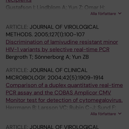
Gustafson I; Lindblom A; Yun Z; Omar H;
Alla författare
Engstrom L; Lewensohn-Fuchs I; Ljungman P;
Broliden K
ARTICLE:
JOURNAL OF VIROLOGICAL
METHODS.
2005;127(1):100-107
Discrimination of lamivudine resistant minor
HIV-1 variants by selective real-time PCR
Bergroth T; Sönnerborg A; Yun ZB
ARTICLE:
JOURNAL OF CLINICAL
MICROBIOLOGY.
2004;42(5):1909-1914
Comparison of a duplex quantitative real-time
PCR assay and the COBAS Amplicor CMV
Monitor test for detection of cytomegalovirus.
Herrmann B; Larsson VC; Rubin C-J; Sund F;
Alla författare
Eriksson B-M; Arvidson J; Yun Z; Bondeson K;
Blomberg J
ARTICLE:
JOURNAL OF VIROLOGICAL