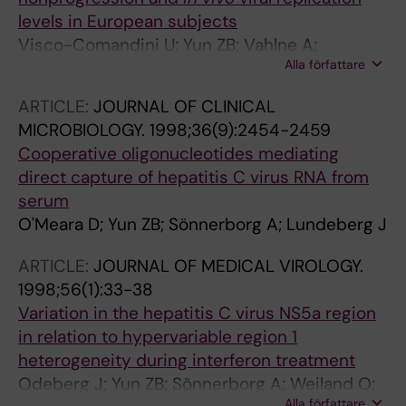
levels in European subjects
Visco-Comandini U; Yun ZB; Vahlne A;
Alla författare
Sönnerborg A
ARTICLE:
JOURNAL OF CLINICAL
MICROBIOLOGY.
1998;36(9):2454-2459
Cooperative oligonucleotides mediating
direct capture of hepatitis C virus RNA from
serum
O'Meara D; Yun ZB; Sönnerborg A; Lundeberg J
ARTICLE:
JOURNAL OF MEDICAL VIROLOGY.
1998;56(1):33-38
Variation in the hepatitis C virus NS5a region
in relation to hypervariable region 1
heterogeneity during interferon treatment
Odeberg J; Yun ZB; Sönnerborg A; Weiland O;
Alla författare