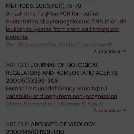
METHODS.
2003;110(1):73-79
A real-time TaqMan PCR for routine
quantitation of cytomegalovirus DNA in crude
leukocyte lysates from stem cell transplant
patients
Yun ZB; Lewensohn-Fuchs I; Ljungman P;
Alla författare
Ringholm L; Jonsson J; Alberta J
ARTICLE:
JOURNAL OF BIOLOGICAL
REGULATORS AND HOMEOSTATIC AGENTS.
2001;15(3):299-303
Human immunodeficiency virus type 1
variability and long-term non-progression
Visco-Comandini U; Aleman S; Yun Z;
Alla författare
Sönnerborg A
ARTICLE:
ARCHIVES OF VIROLOGY.
2000;145(6):1199-1210