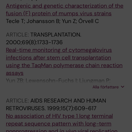
Antigenic and genetic characterization of the
fusion (F) protein of mumps virus strains
Tecle T; Johansson B; Yun Z; Örvell C
ARTICLE:
TRANSPLANTATION.
2000;69(8):1733-1736
Real-time monitoring of cytomegalovirus
infections after stem cell transplantation
using the TaqMan polymerase chain reaction
assays
Yun ZB; Lewensohn-Fuchs I; Ljungman P;
Alla författare
Vahlne A
ARTICLE:
AIDS RESEARCH AND HUMAN
RETROVIRUSES.
1999;15(7):609-617
No association of HIV type 1 long terminal
repeat sequence pattern with long-term
nonprogression and
in vivo
viral replication