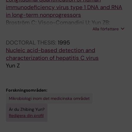
I
A
L
;
L
L
immunodeficiency virus type 1 DNA and RNA
O
L
V
2
V
V
in long-term nonprogressors
U
M
I
1
I
I
Broström C; Visco-Comandini U; Yun ZB;
S
I
R
(
R
R
Alla författare
Sönnerborg A
D
C
O
4
O
O
DOCTORAL THESIS:
1995
I
R
L
)
L
L
Nucleic acid-based detection and
S
O
O
:
O
O
characterization of hepatitis C virus
E
B
G
9
G
G
Yun Z
A
I
Y
1
Y
Y
S
O
.
8
.
.
E
L
1
-
1
1
S
O
9
9
9
9
Forskningsområden:
.
G
9
2
9
9
Mikrobiologi inom det medicinska området
1
Y
5
2
5
5
Är du Zhibing Yun?
9
.
;
2
;
;
Redigera din profil
9
1
4
-
4
4
6
9
6
Y
5
5