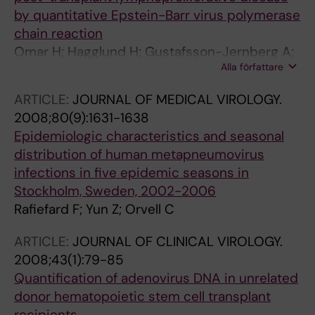
by quantitative Epstein-Barr virus polymerase
chain reaction
Omar H; Hagglund H; Gustafsson-Jernberg A;
Alla författare
LeBlanc K; Mattsson J; Remberger M; Ringden
O; Sparrelid E; Sundin M; Winiarski J; Yun Z;
ARTICLE:
JOURNAL OF MEDICAL VIROLOGY.
Ljungman P
2008;80(9):1631-1638
Epidemiologic characteristics and seasonal
distribution of human metapneumovirus
infections in five epidemic seasons in
Stockholm, Sweden, 2002-2006
Rafiefard F; Yun Z; Orvell C
ARTICLE:
JOURNAL OF CLINICAL VIROLOGY.
2008;43(1):79-85
Quantification of adenovirus DNA in unrelated
donor hematopoietic stem cell transplant
recipients