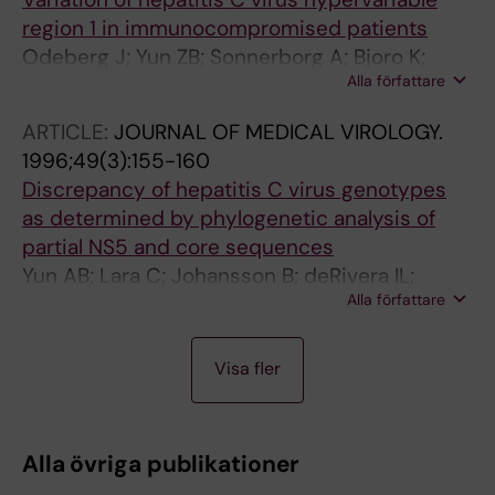
region 1 in immunocompromised patients
Odeberg J; Yun ZB; Sonnerborg A; Bjoro K;
Alla författare
Uhlen M; Lundeberg J
ARTICLE:
JOURNAL OF MEDICAL VIROLOGY.
1996;49(3):155-160
Discrepancy of hepatitis C virus genotypes
as determined by phylogenetic analysis of
partial NS5 and core sequences
Yun AB; Lara C; Johansson B; deRivera IL;
Alla författare
Sonnerborg A
A
A
A
A
A
A
Visa fler
R
R
R
R
R
R
T
T
T
T
T
T
I
I
I
I
I
I
Alla övriga publikationer
C
C
C
C
C
C
L
L
L
L
L
L