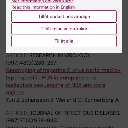
Mer information om våra kakor
ARTICLE:
TRANSPLANTATION.
1997;64(1):170-
Read this information in English
172
Tillåt endast nödvändiga
Dynamic analysis of hepatitis C virus
polymorphism in patients with orthotopic
Tillåt mina valda kakor
liver transplantation
Tillåt alla
Yun ZB; Barkholt L; Sonnerborg A
ARTICLE:
RESEARCH IN VIROLOGY.
1997;148(3):233-237
Genotyping of hepatitis C virus performed by
type-specific PCR in comparison to
nucleotide sequencing of NS5 and core
regions
Yun Z; Johansson B; Weiland O; Sonnerborg A
ARTICLE:
JOURNAL OF INFECTIOUS DISEASES.
1997;175(4):938-943
Variation of hepatitis C virus hypervariable