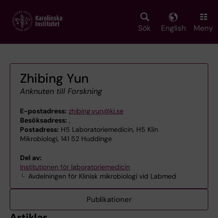
Skip
to
main
Sök
English
Meny
content
Zhibing Yun
Anknuten till Forskning
E-postadress:
zhibing.yun@ki.se
Besöksadress:
,
Postadress:
H5 Laboratoriemedicin, H5 Klin
Mikrobiologi, 141 52 Huddinge
Del av:
Institutionen för laboratoriemedicin
Avdelningen för Klinisk mikrobiologi vid Labmed
Publikationer
Artiklar