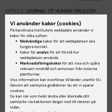
Lundeberg J
ARTICLE:
JOURNAL OF HUMAN VIROLOGY.
1998;1(5):320-327
Vi använder kakor (cookies)
HIV-1 nef mutations and clinical long-term
nonprogression. A molecular epidemiology
På Karolinska Institutets webbplats använder vi
kakor för olika syften:
study.
Nödvändiga
kakor för att webbplatsen ska
Visco-Comandini U; Yun Z; Paganelli R; Orlandi
fungera korrekt.
Alla författare
P; Salotti A; Johansson B; Vahlne A;
Kakor för
analys
för att förstå hur
Sönnerborg A
webbplatsen används.
ARTICLE:
JOURNAL OF VIROLOGICAL
Marknadsföringskakor
för att visa och spåra
METHODS.
1997;69(1-2):171-180
relevant innehåll och annonser från externa
Quantification of HIV-1 proviral DNA from
plattformar.
peripheral blood mononuclear cells using a
Viss information kan överföras till länder utanför EU.
Genom att samtycka godkänner du att vi sparar
high throughput four-competitor competitive
cookies.
PCR
Du kan när som helst ändra eller återkalla ditt
Comandini UV; Sönnerborg A; Vahlne A; Yun
samtycke via kakikonen längst ned till vänster på
Alla författare
ZB
sidan.