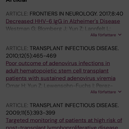
ARTICLE:
FRONTIERS IN NEUROLOGY.
2017;8:40
Decreased HHV-6 IgG in Alzheimer's Disease
Westman G; Blomberg J; Yun Z; Lannfelt L;
Alla författare
Ingelsson M; Eriksson B-M
ARTICLE:
TRANSPLANT INFECTIOUS DISEASE.
2010;12(5):465-469
Poor outcome of adenovirus infections in
adult hematopoietic stem cell transplant
patients with sustained adenovirus viremia
Omar H; Yun Z; Lewensohn-Fuchs I; Perez-
Alla författare
Bercoff L; Orvell C; Engstrom L; Vuong G-K;
Ljungman P
ARTICLE:
TRANSPLANT INFECTIOUS DISEASE.
2009;11(5):393-399
Targeted monitoring of patients at high risk of
post-transplant lymphoproliferative disease