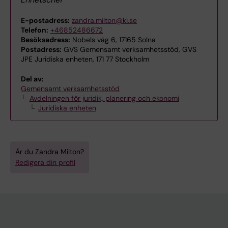
E-postadress:
zandra.milton@ki.se
Telefon:
+46852486672
Besöksadress:
Nobels väg 6, 17165 Solna
Postadress:
GVS Gemensamt verksamhetsstöd, GVS
JPE Juridiska enheten, 171 77 Stockholm
Del av:
Gemensamt verksamhetsstöd
Avdelningen för juridik, planering och ekonomi
Juridiska enheten
Är du Zandra Milton?
Redigera din profil