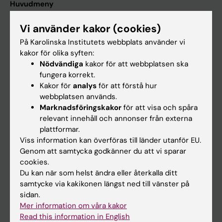
Huvudmeny
Utbildning
Vi använder kakor (cookies)
Forskarutbildning
På Karolinska Institutets webbplats använder vi
kakor för olika syften:
Forskning
Nödvändiga
kakor för att webbplatsen ska
Om KI
fungera korrekt.
Kakor för
analys
för att förstå hur
webbplatsen används.
På gång
Marknadsföringskakor
för att visa och spåra
relevant innehåll och annonser från externa
Nyheter
plattformar.
Kalender
Viss information kan överföras till länder utanför EU.
Genom att samtycka godkänner du att vi sparar
Student
cookies.
Du kan när som helst ändra eller återkalla ditt
Ladok
samtycke via kakikonen längst ned till vänster på
Canvas
sidan.
Mer information om våra kakor
Schema
Read this information in English