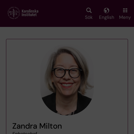
Skip
to
main
Sök
English
Meny
content
Zandra Milton
Enhetschef