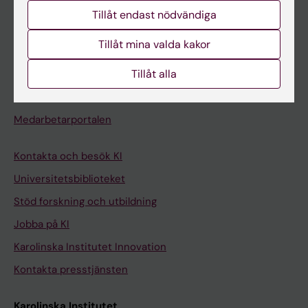
Studentmejlen
Tillåt endast nödvändiga
Kurs- och programwebbar
Tillåt mina valda kakor
Student på KI
Tillåt alla
Medarbetare
Medarbetarportalen
Kontakta och besök KI
Universitetsbiblioteket
Stöd forskning och utbildning
Jobba på KI
Karolinska Institutet Innovation
Kontakta presstjänsten
Karolinska Institutet