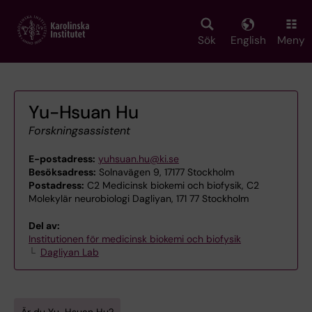
Skip
to
main
Sök
English
Meny
content
Yu-Hsuan Hu
Forskningsassistent
E-postadress:
yuhsuan.hu@ki.se
Besöksadress:
Solnavägen 9, 17177 Stockholm
Postadress:
C2 Medicinsk biokemi och biofysik, C2
Molekylär neurobiologi Dagliyan, 171 77 Stockholm
Del av:
Institutionen för medicinsk biokemi och biofysik
Dagliyan Lab