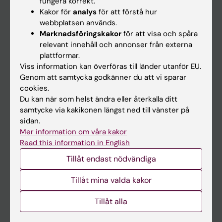
fungera korrekt.
Kakor för
analys
för att förstå hur
Student
webbplatsen används.
Ladok
Marknadsföringskakor
för att visa och spåra
relevant innehåll och annonser från externa
Canvas
plattformar.
Schema
Viss information kan överföras till länder utanför EU.
Genom att samtycka godkänner du att vi sparar
Studentmejlen
cookies.
Kurs- och programwebbar
Du kan när som helst ändra eller återkalla ditt
samtycke via kakikonen längst ned till vänster på
Student på KI
sidan.
Mer information om våra kakor
Read this information in English
Medarbetare
Tillåt endast nödvändiga
Medarbetarportalen
Tillåt mina valda kakor
Kontakta och besök KI
Tillåt alla
Universitetsbiblioteket
Stöd forskning och utbildning