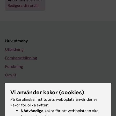
Är du Yu-Hsuan Hu?
Redigera din profil
Huvudmeny
Utbildning
Forskarutbildning
Forskning
Om KI
Vi använder kakor (cookies)
På gång
På Karolinska Institutets webbplats använder vi
Nyheter
kakor för olika syften:
Kalender
Nödvändiga
kakor för att webbplatsen ska