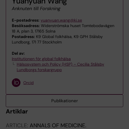
Yuanyuan Wang
Anknuten till Forskning
E-postadress:
yuanyuan.wang@ki.se
Besöksadress:
Widerströmska huset Tomtebodavägen
18 A, plan 3, 17165 Solna
Postadress:
K9 Global folkhälsa, K9 GPH Stålsby
Lundborg, 171 77 Stockholm
Del av:
Institutionen för global folkhälsa
Hälsosystem och Policy (HSP) – Cecilia Stålsby
Lundborgs forskargrupp
Orcid
Publikationer
Artiklar
ARTICLE:
ANNALS OF MEDICINE.