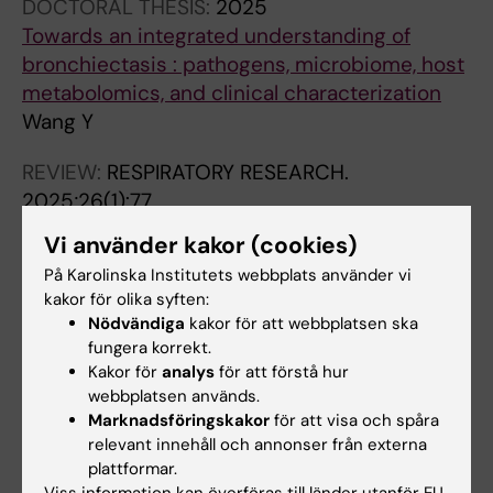
DOCTORAL THESIS:
2025
Towards an integrated understanding of
bronchiectasis : pathogens, microbiome, host
metabolomics, and clinical characterization
Wang Y
REVIEW:
RESPIRATORY RESEARCH.
2025;26(1):77
Pulmonary microbiology and microbiota in
Vi använder kakor (cookies)
adults with non-cystic fibrosis
På Karolinska Institutets webbplats använder vi
bronchiectasis: a systematic review and
kakor för olika syften:
meta-analysis
Nödvändiga
kakor för att webbplatsen ska
Wang Y; Xiao J; Yang X; Liu Y; Du J; Bossios A;
fungera korrekt.
Alla författare
Zhang X; Su G; Wu L; Zhang Z; Lundborg CS
Kakor för
analys
för att förstå hur
webbplatsen används.
PREPRINT:
RESEARCH SQUARE.
2020
Marknadsföringskakor
för att visa och spåra
Validation of the Wisconsin Upper Respiratory
relevant innehåll och annonser från externa
plattformar.
Symptom Survey-24, Chinese version