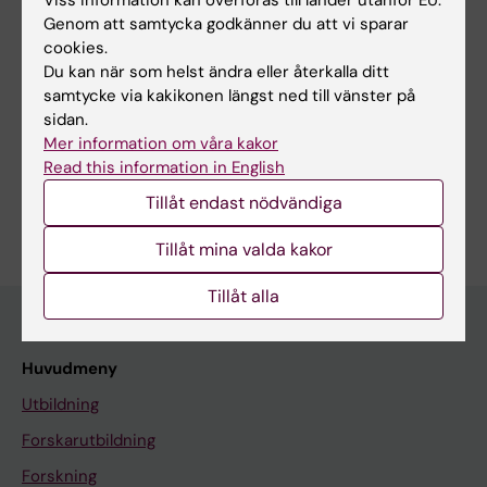
Viss information kan överföras till länder utanför EU.
Wang Y; He Z; Chen S; Liu Y; Li F; Barrett B;
Genom att samtycka godkänner du att vi sparar
Alla författare
Lundborg CS; Zhang Z; Su G
cookies.
Du kan när som helst ändra eller återkalla ditt
samtycke via kakikonen längst ned till vänster på
sidan.
Forskningsområden:
Mer information om våra kakor
Folkhälsovetenskap, global hälsa och socialmedicin
Read this information in English
Är du Yuanyuan Wang?
Tillåt endast nödvändiga
Redigera din profil
Tillåt mina valda kakor
Tillåt alla
Huvudmeny
Utbildning
Forskarutbildning
Forskning