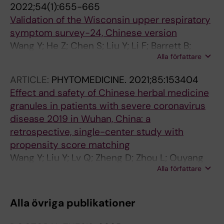
2022;54(1):655-665
Validation of the Wisconsin upper respiratory
symptom survey-24, Chinese version
Wang Y; He Z; Chen S; Liu Y; Li F; Barrett B;
Alla författare
Zhang Z; Su G; Lundborg CS
ARTICLE:
PHYTOMEDICINE.
2021;85:153404
Effect and safety of Chinese herbal medicine
granules in patients with severe coronavirus
disease 2019 in Wuhan, China: a
retrospective, single-center study with
propensity score matching
Wang Y; Liu Y; Lv Q; Zheng D; Zhou L; Ouyang
Alla författare
W; Ding B; Zou X; Yan F; Liu B; Chen J; Liu T; Fu
C; Fang Q; Wang Y; Li F; Chen A; Lundborg CS;
Guo J; Wen Z; Zhang Z
Alla övriga publikationer