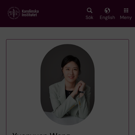
Skip
to
main
Sök
English
Meny
content