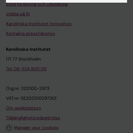
Stöd forskning och utbildning
Jobba på KI
Karolinska Institutet Innovation
Kontakta presstjänsten
Karolinska Institutet
171 77 Stockholm
Tel: 08-524 800 00
Org.nr: 202100-2973
VAT.nr: SE202100297301
Om webbplatsen
Tillgänglighetsredogörelse
Manage your cookies