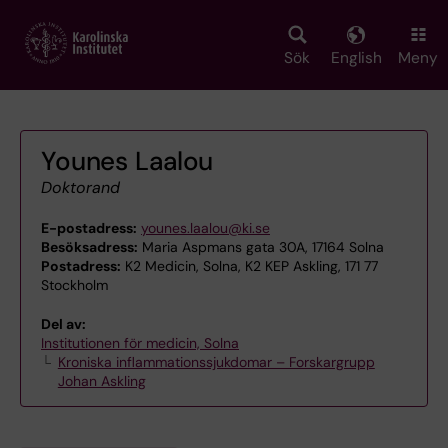
Skip
to
main
Sök
English
Meny
content
Younes Laalou
Doktorand
E-postadress:
younes.laalou@ki.se
Besöksadress:
Maria Aspmans gata 30A, 17164 Solna
Postadress:
K2 Medicin, Solna, K2 KEP Askling, 171 77
Stockholm
Del av:
Institutionen för medicin, Solna
Kroniska inflammationssjukdomar – Forskargrupp
Johan Askling