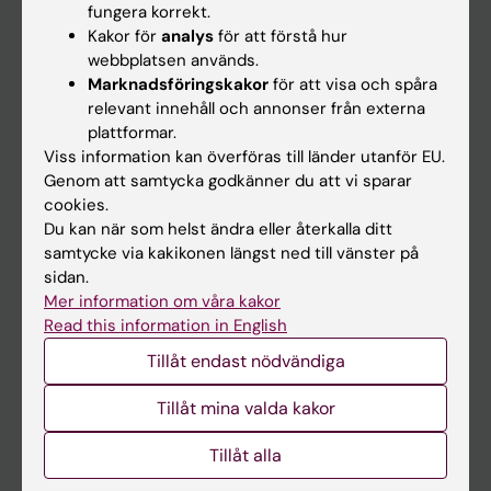
fungera korrekt.
Kakor för
analys
för att förstå hur
Student
webbplatsen används.
Marknadsföringskakor
för att visa och spåra
Ladok
relevant innehåll och annonser från externa
Canvas
plattformar.
Viss information kan överföras till länder utanför EU.
Schema
Genom att samtycka godkänner du att vi sparar
Studentmejlen
cookies.
Du kan när som helst ändra eller återkalla ditt
Kurs- och programwebbar
samtycke via kakikonen längst ned till vänster på
Student på KI
sidan.
Mer information om våra kakor
Read this information in English
Medarbetare
Tillåt endast nödvändiga
Medarbetarportalen
Tillåt mina valda kakor
Kontakta och besök KI
Tillåt alla
Universitetsbiblioteket