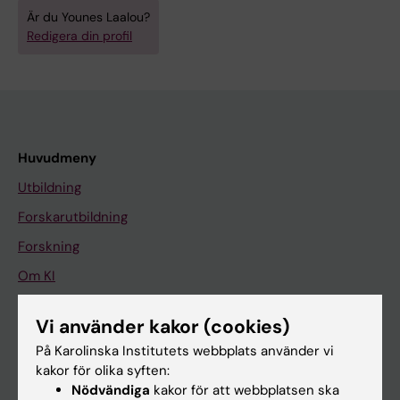
Är du Younes Laalou?
Redigera din profil
Huvudmeny
Utbildning
Forskarutbildning
Forskning
Om KI
Vi använder kakor (cookies)
På gång
På Karolinska Institutets webbplats använder vi
Nyheter
kakor för olika syften:
Nödvändiga
kakor för att webbplatsen ska
Kalender