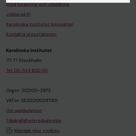
Stöd forskning och utbildning
Jobba på KI
Karolinska Institutet Innovation
Kontakta presstjänsten
Karolinska Institutet
171 77 Stockholm
Tel: 08-524 800 00
Org.nr: 202100-2973
VAT.nr: SE202100297301
Om webbplatsen
Tillgänglighetsredogörelse
Manage your cookies