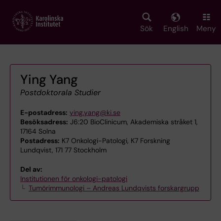
Skip
to
main
Sök
English
Meny
content
Ying Yang
Postdoktorala Studier
E-postadress:
ying.yang@ki.se
Besöksadress:
J6:20 BioClinicum, Akademiska stråket 1,
17164 Solna
Postadress:
K7 Onkologi-Patologi, K7 Forskning
Lundqvist, 171 77 Stockholm
Del av:
Institutionen för onkologi-patologi
Tumörimmunologi – Andreas Lundqvists forskargrupp