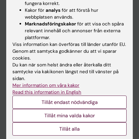
fungera korrekt.
Kakor för
analys
för att förstå hur
Student
webbplatsen används.
Marknadsföringskakor
för att visa och spåra
Ladok
relevant innehåll och annonser från externa
Canvas
plattformar.
Viss information kan överföras till länder utanför EU.
Schema
Genom att samtycka godkänner du att vi sparar
Studentmejlen
cookies.
Du kan när som helst ändra eller återkalla ditt
Kurs- och programwebbar
samtycke via kakikonen längst ned till vänster på
Student på KI
sidan.
Mer information om våra kakor
Read this information in English
Medarbetare
Tillåt endast nödvändiga
Medarbetarportalen
Tillåt mina valda kakor
Kontakta och besök KI
Tillåt alla
Universitetsbiblioteket