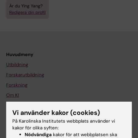
Är du Ying Yang?
Redigera din profil
Huvudmeny
Utbildning
Forskarutbildning
Forskning
Om KI
Vi använder kakor (cookies)
På gång
På Karolinska Institutets webbplats använder vi
Nyheter
kakor för olika syften:
Nödvändiga
kakor för att webbplatsen ska
Kalender