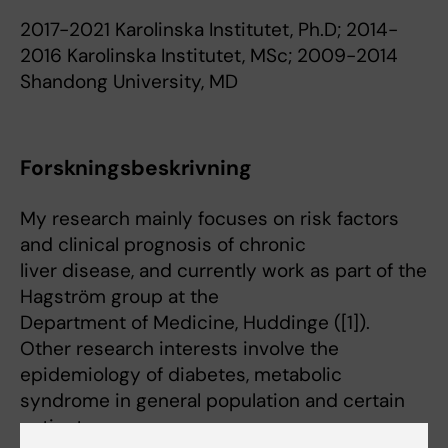
2017-2021 Karolinska Institutet, Ph.D; 2014-
2016 Karolinska Institutet, MSc; 2009-2014
Shandong University, MD
Forskningsbeskrivning
My research mainly focuses on risk factors
and clinical prognosis of chronic
liver disease, and currently work as part of the
Hagström group at the
Department of Medicine, Huddinge ([1]).
Other research interests involve the
epidemiology of diabetes, metabolic
syndrome in general population and certain
patients groups.