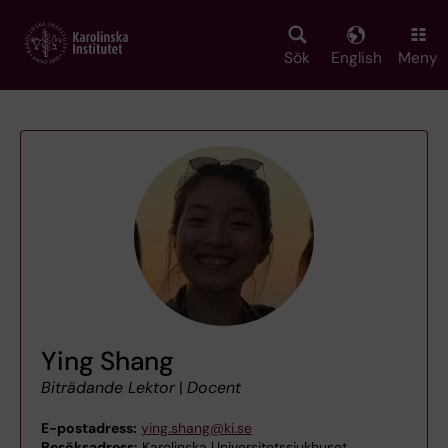
Skip
to
main
Sök
English
Meny
content
Ying Shang
Biträdande Lektor
|
Docent
E-postadress:
ying.shang@ki.se
Besöksadress:
Karolinska Universitetssjukhuset