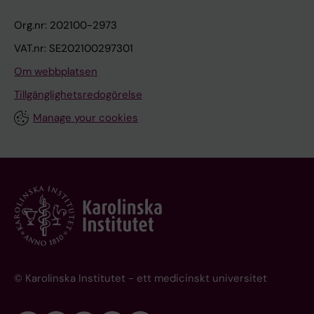
Org.nr: 202100-2973
VAT.nr: SE202100297301
Om webbplatsen
Tillgänglighetsredogörelse
Manage your cookies
© Karolinska Institutet - ett medicinskt universitet