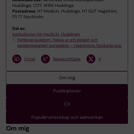
Huddinge, C177, 14186 Huddinge
Postadress:
H7 Medicin, Huddinge, H7 GUT Hagström,
171 77 Stockholm
Del av:
Institutionen för medicin, Huddinge
Fettleversjukdom i fokus ur ett kliniskt och
epidemiologiskt perspektiv – Hagströms forskargrupp
Orcid
ResearchGate
X
Om mig
Publikationer
CV
Populärvetenskap och samverkan
Om mig