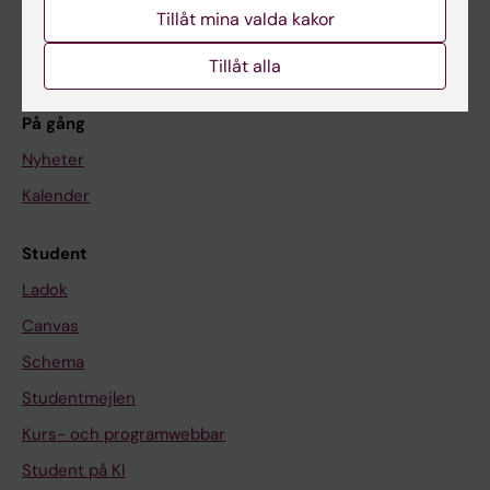
Forskning
Tillåt mina valda kakor
Om KI
Tillåt alla
På gång
Nyheter
Kalender
Student
Ladok
Canvas
Schema
Studentmejlen
Kurs- och programwebbar
Student på KI