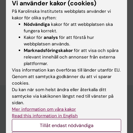
[1]
https://ki.se/en/medh/hagstrom-group
Vi använder kakor (cookies)
På Karolinska Institutets webbplats använder vi
kakor för olika syften:
Nödvändiga
kakor för att webbplatsen ska
fungera korrekt.
Forskningsområden:
Kakor för
analys
för att förstå hur
Endokrinologi och diabetes
webbplatsen används.
Gastroenterologi and hepatologi
Neurologi
Marknadsföringskakor
för att visa och spåra
relevant innehåll och annonser från externa
Är du Ying Shang?
plattformar.
Redigera din profil
Viss information kan överföras till länder utanför EU.
Genom att samtycka godkänner du att vi sparar
cookies.
Du kan när som helst ändra eller återkalla ditt
samtycke via kakikonen längst ned till vänster på
sidan.
Huvudmeny
Mer information om våra kakor
Read this information in English
Utbildning
Tillåt endast nödvändiga
Forskarutbildning