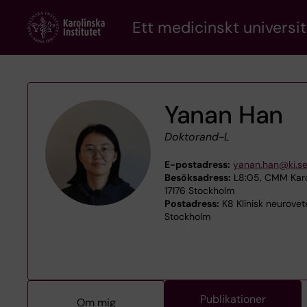
Skip
Ett medicinskt universit
to
main
content
Yanan Han
Doktorand-L
E-postadress:
yanan.han@ki.s
Besöksadress:
L8:05, CMM Karol
17176 Stockholm
Postadress:
K8 Klinisk neurovet
Stockholm
Publikationer
Om mig