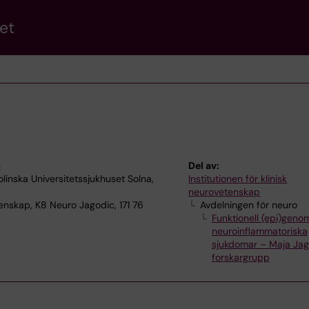
et
e
Del av:
inska Universitetssjukhuset Solna,
Institutionen för klinisk
neurovetenskap
enskap, K8 Neuro Jagodic, 171 76
Avdelningen för neuro
Funktionell (epi)genom
neuroinflammatoriska
sjukdomar – Maja Jag
forskargrupp