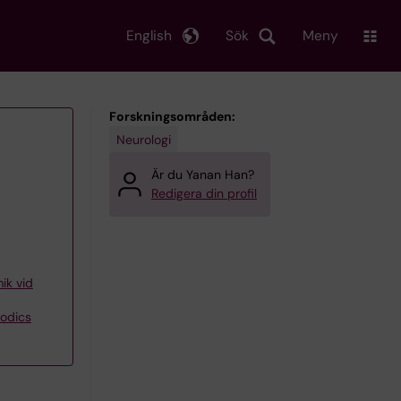
English
Sök
Meny
Forskningsområden:
Neurologi
Är du Yanan Han?
Redigera din profil
ik vid
odics