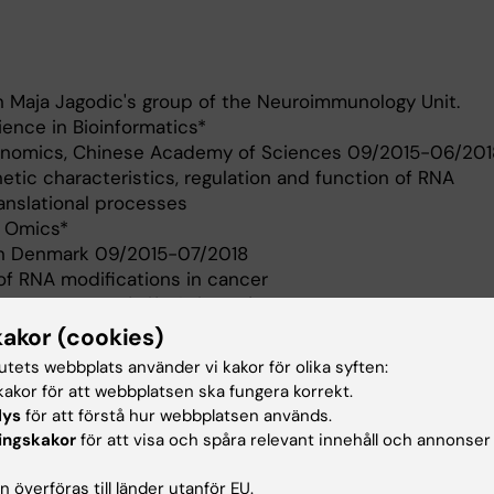
in Maja Jagodic's group of the Neuroimmunology Unit.
ience in Bioinformatics*
 Genomics, Chinese Academy of Sciences 09/2015-06/201
etic characteristics, regulation and function of RNA
ranslational processes
n Omics*
rn Denmark 09/2015-07/2018
of RNA modifications in cancer
 Department of Life Science*
China) 09/2011-06/2015
kakor (cookies)
ication of transcriptional regulators in hepatitis
tutets webbplats använder vi kakor för olika syften:
akor för att webbplatsen ska fungera korrekt.
lys
för att förstå hur webbplatsen används.
ingskakor
för att visa och spåra relevant innehåll och annonser
eskrivning
 överföras till länder utanför EU.