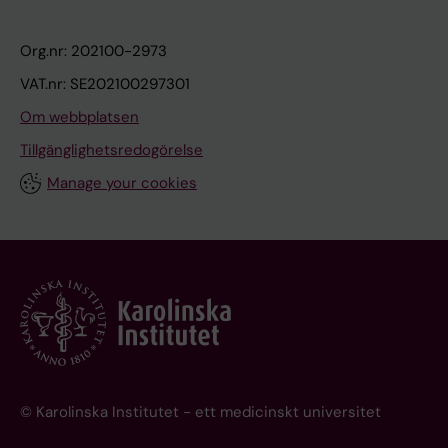
Org.nr: 202100-2973
VAT.nr: SE202100297301
Om webbplatsen
Tillgänglighetsredogörelse
Manage your cookies
© Karolinska Institutet - ett medicinskt universitet