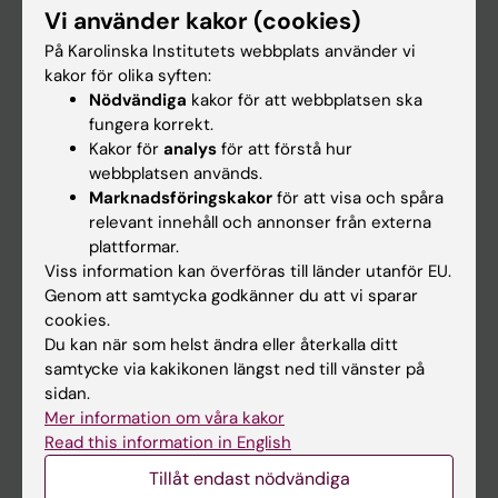
Vi använder kakor (cookies)
Forskning
På Karolinska Institutets webbplats använder vi
Om KI
kakor för olika syften:
Nödvändiga
kakor för att webbplatsen ska
fungera korrekt.
På gång
Kakor för
analys
för att förstå hur
webbplatsen används.
Nyheter
Marknadsföringskakor
för att visa och spåra
Kalender
relevant innehåll och annonser från externa
plattformar.
Viss information kan överföras till länder utanför EU.
Student
Genom att samtycka godkänner du att vi sparar
Ladok
cookies.
Du kan när som helst ändra eller återkalla ditt
Canvas
samtycke via kakikonen längst ned till vänster på
Schema
sidan.
Mer information om våra kakor
Studentmejlen
Read this information in English
Kurs- och programwebbar
Tillåt endast nödvändiga
Student på KI