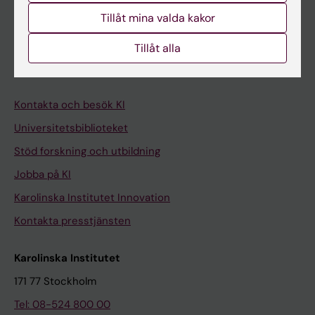
Tillåt mina valda kakor
Medarbetare
Tillåt alla
Medarbetarportalen
Kontakta och besök KI
Universitetsbiblioteket
Stöd forskning och utbildning
Jobba på KI
Karolinska Institutet Innovation
Kontakta presstjänsten
Karolinska Institutet
171 77 Stockholm
Tel: 08-524 800 00