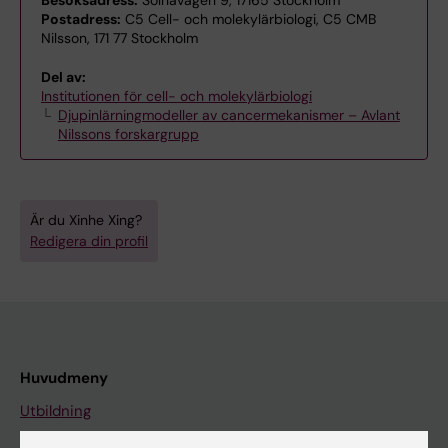
Postadress:
C5 Cell- och molekylärbiologi, C5 CMB
Nilsson, 171 77 Stockholm
Del av:
Institutionen för cell- och molekylärbiologi
Djupinlärningmodeller av cancermekanismer – Avlant
Nilssons forskargrupp
Är du Xinhe Xing?
Redigera din profil
Huvudmeny
Utbildning
Forskarutbildning