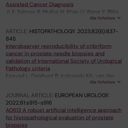
Assisted Cancer Diagnosis
Samaratunga H; Tsuzuki T; Janssen EAM;
Ji X; Salmon R; Mulliqi N; Khan U; Wang Y; Blilie
Egevad L; Kartasalo K; Eklund M
Alla författare
A; Olsson H; Pedersen BG; Sorensen KD; Ulhoi
BP; Kjosavik SR; Janssen EAM; Rantalainen M;
ARTICLE:
HISTOPATHOLOGY.
2023;82(6):837-
Egevad L; Ruusuvuori P; Eklund M; Kartasalo K
845
Interobserver reproducibility of cribriform
cancer in prostate needle biopsies and
validation of International Society of Urological
Pathology criteria
Egevad L; Delahunt B; Iczkowski KA; van der
Alla författare
Kwast T; van Leenders GJLH; Leite KRM; Pan
C-C; Samaratunga H; Tsuzuki T; Mulliqi N; Ji X;
JOURNAL ARTICLE:
EUROPEAN UROLOGY.
Olsson H; Valkonen M; Ruusuvuori P; Eklund M;
2022;81:s915-s916
Kartasalo K
A0613 A robust artificial intelligence approach
for histopathological evaluation of prostate
biopsies