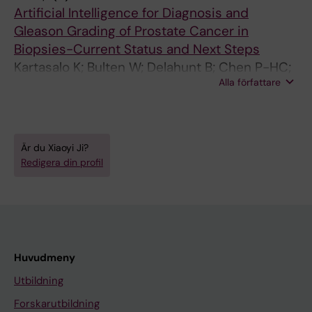
Ruusuvuori P; Egevad L; Eklund M
Artificial Intelligence for Diagnosis and
Gleason Grading of Prostate Cancer in
Biopsies-Current Status and Next Steps
Kartasalo K; Bulten W; Delahunt B; Chen P-HC;
Alla författare
Pinckaers H; Olsson H; Ji X; Mulliqi N;
Samaratunga H; Tsuzuki T; Lindberg J;
Rantalainen M; Wahlby C; Litjens G; Ruusuvuori
P; Egevad L; Eklund M
Är du Xiaoyi Ji?
Redigera din profil
Huvudmeny
Utbildning
Forskarutbildning