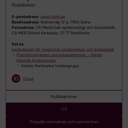
Postdoktor
E-postadress:
xiaoyi.ji@ki.se
Besöksadress:
Nobelsväg 12 a, 17165 Solna
Postadress:
C8 Medicinsk epidemiologi och biostatistik,
C8 MEB Eklund Kartasalo, 171 77 Stockholm
Del av:
Institutionen för medicinsk epidemiologi och biostatistik
Precisionsinriktad cancerbekämpning – Martin
Eklunds forskargrupp
Kimmo Kartasalos forskargrupp
Orcid
Publikationer
CV
Populärvetenskap och samverkan