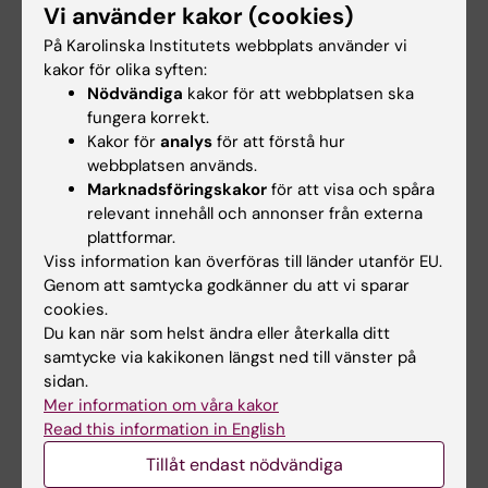
Ji X
Vi använder kakor (cookies)
På Karolinska Institutets webbplats använder vi
PREPRINT:
ARXIV.
2026
kakor för olika syften:
Validation of an AI-based end-to-end model
Nödvändiga
kakor för att webbplatsen ska
for prostate pathology using long-term
fungera korrekt.
Kakor för
analys
för att förstå hur
archived routine samples
webbplatsen används.
Ji X; Zelic R; Aspegren O; Mulliqi N; Fiorentino
Marknadsföringskakor
för att visa och spåra
Alla författare
M; Giunchi F; Molinaro L; Boman SE; Richiardi L;
relevant innehåll och annonser från externa
Pettersson A; Vincent PH; Eklund M; Akre O;
plattformar.
PREPRINT:
MEDRXIV.
2025
Kartasalo K
Viss information kan överföras till länder utanför EU.
Retrospective Validation of an Artificial
Genom att samtycka godkänner du att vi sparar
Intelligence System for Diagnostic
cookies.
Assessment of Prostate Biopsies on the
Du kan när som helst ändra eller återkalla ditt
samtycke via kakikonen längst ned till vänster på
ProMort Cohort: Study Protocol
sidan.
Ji X; Zelic R; Aspegren O; Mulliqi N; Fiorentino
Mer information om våra kakor
Alla författare
M; Giunchi F; Molinaro L; Boman SE; Szolnoky
Read this information in English
K; Liu LX; Pettersson A; Vincent PH; Eklund M;
PREPRINT:
ARXIV.
2025
Tillåt endast nödvändiga
Akre O; Kartasalo K