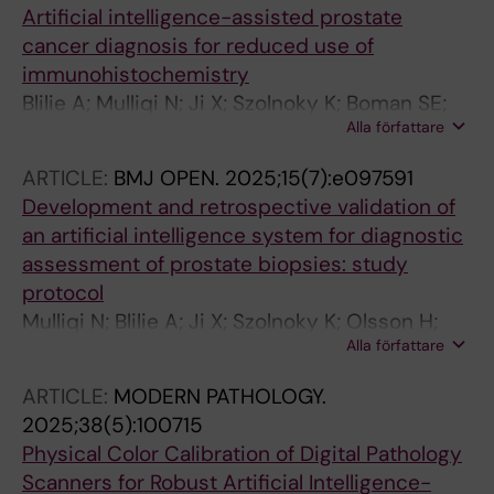
Artificial intelligence-assisted prostate
cancer diagnosis for reduced use of
immunohistochemistry
Blilie A; Mulliqi N; Ji X; Szolnoky K; Boman SE;
Alla författare
Titus M; Gonzalez GM; Asenjo J; Gambacorta
M; Libretti P; Gudlaugsson E; Kjosavik SR;
ARTICLE:
BMJ OPEN.
2025;15(7):e097591
Egevad L; Janssen EAM; Eklund M; Kartasalo K
Development and retrospective validation of
an artificial intelligence system for diagnostic
assessment of prostate biopsies: study
protocol
Mulliqi N; Blilie A; Ji X; Szolnoky K; Olsson H;
Alla författare
Titus M; Martinez Gonzalez G; Boman SE;
Valkonen M; Gudlaugsson E; Kjosavik SR;
ARTICLE:
MODERN PATHOLOGY.
Asenjo J; Gambacorta M; Libretti P; Braun M;
2025;38(5):100715
Kordek R; Lowicki R; Hotakainen K; Vare P;
Physical Color Calibration of Digital Pathology
Pedersen BG; Sorensen KD; Ulhoi BP;
Scanners for Robust Artificial Intelligence-
Rantalainen M; Ruusuvuori P; Delahunt B;