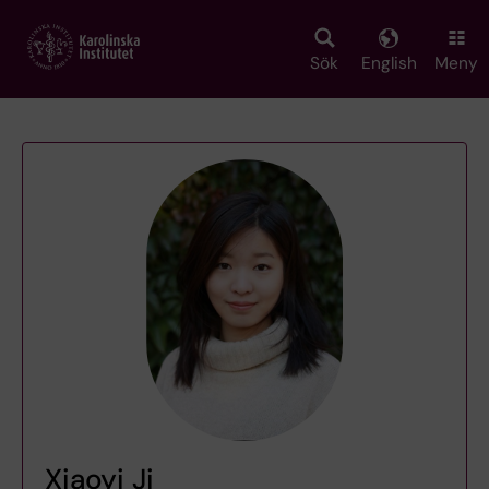
Skip
to
main
Sök
English
Meny
content
Xiaoyi Ji