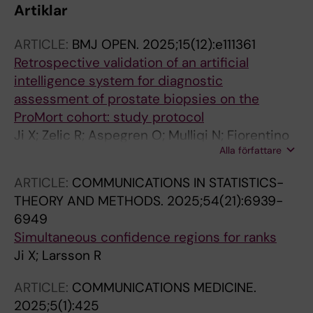
Artiklar
ARTICLE:
BMJ OPEN.
2025;15(12):e111361
Retrospective validation of an artificial
intelligence system for diagnostic
assessment of prostate biopsies on the
ProMort cohort: study protocol
Ji X; Zelic R; Aspegren O; Mulliqi N; Fiorentino
Alla författare
M; Giunchi F; Molinaro L; Boman SE; Szolnoky
K; Liu LX; Pettersson A; Vincent PH; Eklund M;
ARTICLE:
COMMUNICATIONS IN STATISTICS-
Akre O; Kartasalo K
THEORY AND METHODS.
2025;54(21):6939-
6949
Simultaneous confidence regions for ranks
Ji X; Larsson R
ARTICLE:
COMMUNICATIONS MEDICINE.
2025;5(1):425