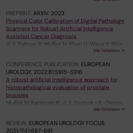
Titus M; Gonzalez GM; Boman SE; Valkonen M;
Gudlaugsson E; Kjosavik S; Asenjo J;
PREPRINT:
ARXIV.
2023
Gambacorta M; Libretti P; Braun M; Kordek R;
Physical Color Calibration of Digital Pathology
Łowicki R; Hotakainen K; Väre P; Pedersen BG;
Scanners for Robust Artificial Intelligence
Sørensen KD; Ulhøi BP; Rantalainen M;
Assisted Cancer Diagnosis
Ruusuvuori P; Delahunt B; Samaratunga H;
Ji X; Salmon R; Mulliqi N; Khan U; Wang Y; Blilie
Tsuzuki T; Janssen EAM; Egevad L; Kartasalo K;
Alla författare
A; Olsson H; Pedersen BG; Sørensen KD; Ulhøi
Eklund M
BP; Kjosavik SR; Janssen EA; Rantalainen M;
CONFERENCE PUBLICATION:
EUROPEAN
Egevad L; Ruusuvuori P; Eklund M; Kartasalo K
UROLOGY.
2022;81:S915-S916
A robust artificial intelligence approach for
histopathological evaluation of prostate
biopsies
Mulliqi N; Kartasalo K; Ji X; Szolnoky K; Olsson
Alla författare
H; Blilie A; Braun M; Gambacorta M; Hotakainen
K; Janssen EAM; Kjosavik SR; Lowicki R;
REVIEW:
EUROPEAN UROLOGY FOCUS.
Pedersen BG; Sorensen KD; Ulhoi BP;
2021;7(4):687-691