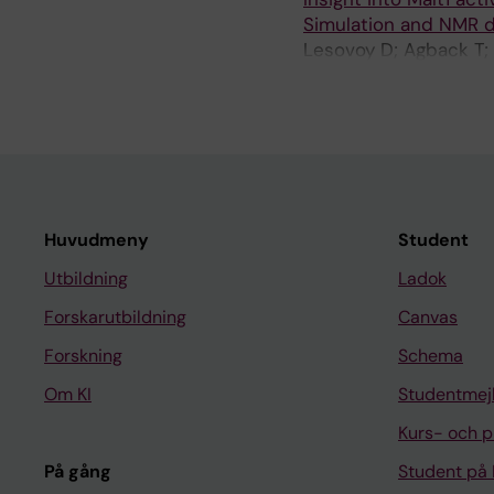
Simulation and NMR d
Lesovoy D; Agback T; 
Agback P
Huvudmeny
Student
Utbildning
Ladok
Forskarutbildning
Canvas
Forskning
Schema
Om KI
Studentmej
Kurs- och 
På gång
Student på 