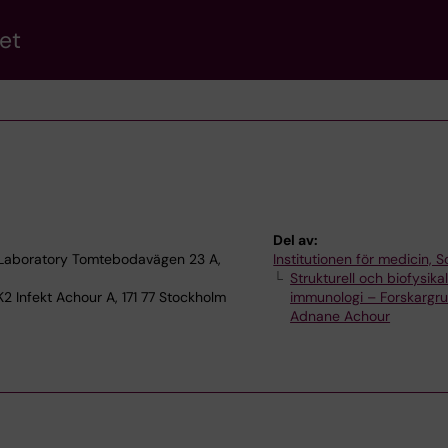
et
Del av:
 Laboratory Tomtebodavägen 23 A,
Institutionen för medicin, S
Strukturell och biofysikal
K2 Infekt Achour A, 171 77 Stockholm
immunologi – Forskargr
Adnane Achour