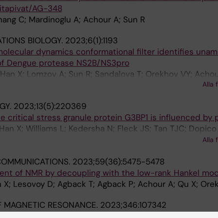
Mitapivat/AG-348
hang C; Mardinoglu A; Achour A; Sun R
TIONS BIOLOGY.
2023;6(1):1193
ecular dynamics conformational filter identifies unam
of Dengue protease NS2B/NS3pro
Han X; Lomzov A; Sun R; Sandalova T; Orekhov VY; Achou
Alla 
GY.
2023;13(5):220369
e critical stress granule protein G3BP1 is influenced by 
Han X; Williams L; Kedersha N; Fleck JS; Tan TJC; Dopico
anke L; Nilvebrant J; Giang KA; Nygren P-A; Anderson P;
Alla 
COMMUNICATIONS.
2023;59(36):5475-5478
nt of NMR by decoupling with the low-rank Hankel mod
an X; Lesovoy D; Agback T; Agback P; Achour A; Qu X; Ore
F MAGNETIC RESONANCE.
2023;346:107342
ruction as a pattern recognition problem