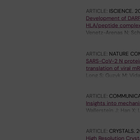
Levine PM; Kueh HY; 
ARTICLE:
ISCIENCE.
20
Development of DARPin
HLA/peptide comple
Venetz-Arenas N; Schul
Pina N; Radom F; Vill
Ljunggren H-G; Chambe
ARTICLE:
NATURE CO
M; Achour A
SARS-CoV-2 N protei
translation of viral m
Long S; Guzyk M; Vida
Merits A; Achour A; 
ARTICLE:
COMMUNICA
Insights into mechan
Wallerstein J; Han X;
Sandalova T; Agback P
ARTICLE:
CRYSTALS.
2
High Resolution Cryst