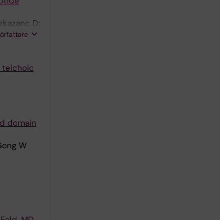
ptide
Ozkazanc D;
oudaki A-
författare
 teichoic
nd domain
 Gong W
aFold, MD