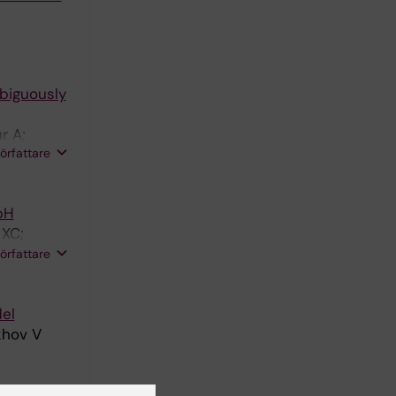
biguously
r A;
författare
pH
 XC;
 Achour A;
författare
el
khov V