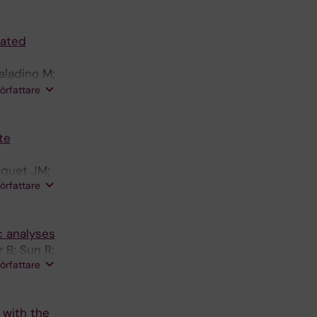
iated
aladino M;
 E;
författare
; Walser
te
oquet JM;
författare
c analyses
 B; Sun R;
författare
 with the