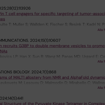
Jewett MC; Sgourakis NG; Achour A; Garcia KC; Baker D
25;28(12):113926
 T cell engagers for specific targeting of tumor-assoc
xes
te T; Muller S; Wallden K; Fischer S; Resink T; Kadri N; P
emagne D; Bruckmaier S; Cornelius A; Hospodarsch T; Alici
Alla 
rs BJ; Han X; Sun R; Carroni M; Levitsky V; Sandalova T
MMUNICATIONS.
2024;15(1):10607
n recruits G3BP to double membrane vesicles to promo
RNAs
kovics LP; Han X; Sun R; Wang M; Panas MD; Urgard E; C
Alla 
Mcinerney GM
TIONS BIOLOGY.
2024;7(1):868
isms of MALT1 allostery from NMR and AlphaFold dynami
 Levkovets M; Lesovoy D; Malmodin D; Mirabello C; Wallner
Alla 
; Karlsson G; Achour A; Agback T; Orekhov V
024;14(5):441
al Structure of the Pyruvate Kinase Tetramer in Complex