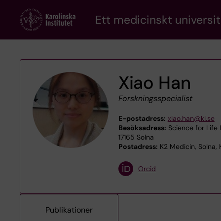
Skip
Ett medicinskt universit
to
main
content
Xiao Han
Forskningsspecialist
E-postadress:
xiao.han@ki.se
Besöksadress:
Science for Life
17165 Solna
Postadress:
K2 Medicin, Solna, 
Orcid
Publikationer