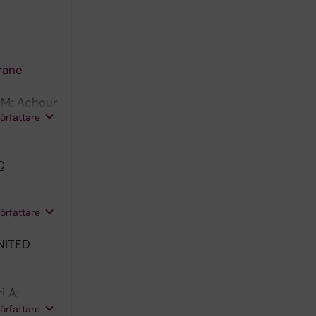
rane
n M; Achour
författare
C
;
författare
NITED
i A;
 Allen A;
författare