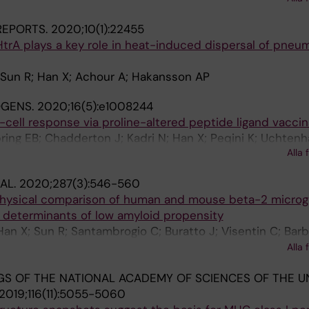
 REPORTS.
2020;10(1):22455
HtrA plays a key role in heat-induced dispersal of pne
 Sun R; Han X; Achour A; Hakansson AP
OGENS.
2020;16(5):e1008244
T-cell response via proline-altered peptide ligand vaccin
bring EB; Chadderton J; Kadri N; Han X; Peqini K; Uchten
Alla 
egrino S; Sandalova T; Nygren P-A; Turner SJ; Achour A
AL.
2020;287(3):546-560
hysical comparison of human and mouse beta-2 microgl
r determinants of low amyloid propensity
Han X; Sun R; Santambrogio C; Buratto J; Visentin C; Barbi
 Moda F; De Simone A; Sandalova T; Grandori R; Camillo
Alla 
S OF THE NATIONAL ACADEMY OF SCIENCES OF THE U
2019;116(11):5055-5060