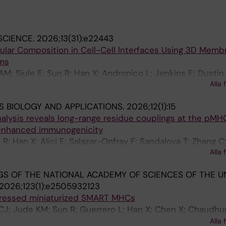
SCIENCE.
2026;13(31):e22443
lar Composition in Cell-Cell Interfaces Using 3D Memb
ems
 AM; Sjule E; Sun R; Han X; Andronico L; Jenkins E; Dusti
Alla 
S BIOLOGY AND APPLICATIONS.
2026;12(1):15
alysis reveals long-range residue couplings at the pMH
 enhanced immunogenicity
 R; Han X; Alici E; Salazar-Onfray F; Sandalova T; Zhang C
Alla 
r A
S OF THE NATIONAL ACADEMY OF SCIENCES OF THE U
2026;123(1):e2505932123
pressed miniaturized SMART MHCs
CJ; Jude KM; Sun R; Guerrero L; Han X; Chen X; Chaudhur
Onwuka AE; Wang N; Wang C; Nygren P-A; Li X; Goreshnik I;
Alla 