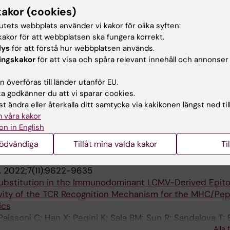
esovoy D; Agback T; Agback P; Achour A; Orekhov V
kakor (cookies)
tutets webbplats använder vi kakor för olika syften:
LAR NMR ASSIGNMENTS.
2022;16(2):363-371
akor för att webbplatsen ska fungera korrekt.
thyl side chain of the ligand-free monomeric human MA
lys
för att förstå hur webbplatsen används.
ain in solution
ingskakor
för att visa och spåra relevant innehåll och annonser
esovoy D; Sun R; Wallerstein J; Sandalova T; Agback T; A
Alla 
Y
 överföras till länder utanför EU.
 godkänner du att vi sparar cookies.
LAR NMR ASSIGNMENTS.
2022;16(1):135-145
t ändra eller återkalla ditt samtycke via kakikonen längst ned til
esonance assignment of backbone and IVL-methyl side c
 våra kakor
pro/NS2B protein of Dengue II virus reveals unique sec
on in English
solution
nödvändiga
Tillåt mina valda kakor
Ti
; Han X; Sun R; Sandalova T; Agback T; Achour A; Orekh
.
2022;7(11):9622-9635
Substitution in the Immunodominant LCMV-Derived Epit
tivity of the TCR Recognition Mechanism for the MHC/Pep
ics
 Paissoni C; Han X; Peqini K; Sala BM; Sun R; Sandalova T; B
Alla 
; Ricagno S; Camilloni C