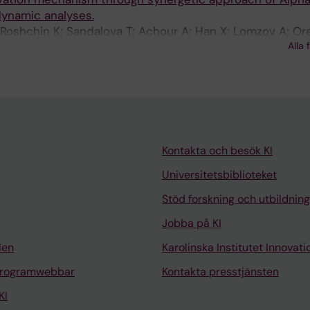
ynamic analyses.
Roshchin K; Sandalova T; Achour A; Han X; Lomzov A; Or
Alla 
Kontakta och besök KI
Universitetsbiblioteket
Stöd forskning och utbildning
Jobba på KI
len
Karolinska Institutet Innovati
programwebbar
Kontakta presstjänsten
KI