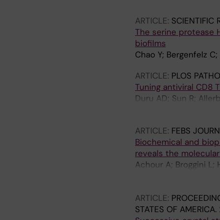
ARTICLE:
SCIENTIFIC
The serine protease 
biofilms
Chao Y; Bergenfelz C;
ARTICLE:
PLOS PATH
Tuning antiviral CD8 
Duru AD; Sun R; Aller
Madhurantakam C; Pell
ARTICLE:
FEBS JOURN
Biochemical and biop
reveals the molecula
Achour A; Broggini L; 
Luca CMG; Sormanni P;
Ricagno S
ARTICLE:
PROCEEDING
STATES OF AMERICA.