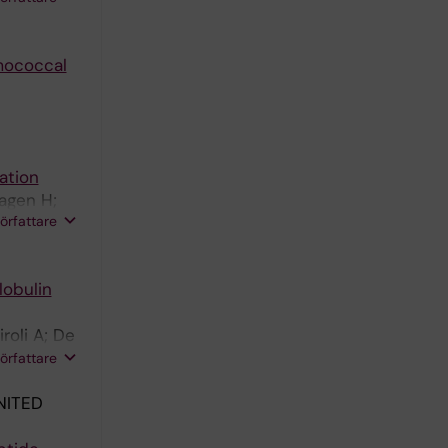
umococcal
ation
hagen H;
författare
obulin
roli A; De
ni C;
författare
NITED