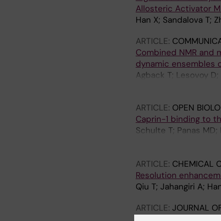
Allosteric Activator 
Han X; Sandalova T; Z
ARTICLE:
COMMUNICA
Combined NMR and mol
dynamic ensembles 
Agback T; Lesovoy D; 
Agback P
ARTICLE:
OPEN BIOLO
Caprin-1 binding to th
Schulte T; Panas MD; 
Olsson A; Morro AM; H
McInerney GM
ARTICLE:
CHEMICAL 
Resolution enhanceme
Qiu T; Jahangiri A; H
ARTICLE:
JOURNAL O
NMR spectrum reconst