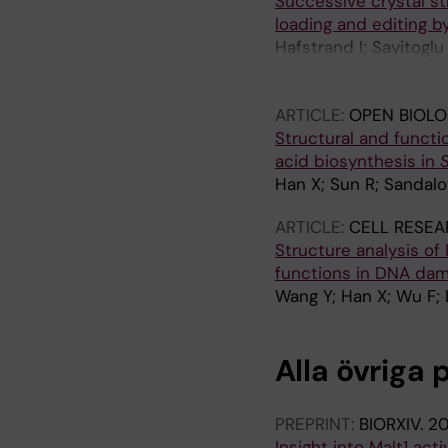
Successive crystal st
loading and editing b
Hafstrand I; Sayitoglu
Potens R; Janssen L; 
M; Duru AD; Achour A
ARTICLE:
OPEN BIOLO
Structural and functi
acid biosynthesis in
Han X; Sun R; Sandalo
ARTICLE:
CELL RESEA
Structure analysis o
functions in DNA da
Wang Y; Han X; Wu F; 
Alla övriga 
PREPRINT:
BIORXIV.
20
Insight into Malt1 ac