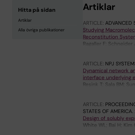
Artiklar
Hitta på sidan
Artiklar
ARTICLE:
ADVANCED 
Studying Macromolecu
Alla övriga publikationer
Reconstitution Syst
Ragaller F; Schneider
A; Sezgin E
ARTICLE:
NPJ SYSTEM
Dynamical network an
interface underlying
Resink T; Sala BM; Sun
Ljunggren H-G; Achou
ARTICLE:
PROCEEDING
STATES OF AMERICA.
Design of solubly ex
White WL; Bai H; Kim 
Bonzanini JE; Sun Y; 