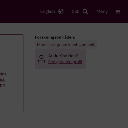
English
Sök
Meny
Forskningsområden:
Medicinsk genetik och genomik
Är du Xiao Han?
Redigera din profil
olna
isk
upp