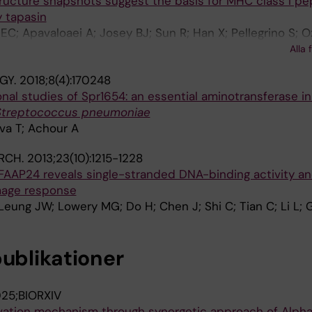
ructure snapshots suggest the basis for MHC class I pe
y tapasin
 EC; Apavaloaei A; Josey BJ; Sun R; Han X; Pellegrino S; 
Nilvebrant J; Nygren P-A; Sandalova T; Springer S; Georg
Alla 
GY.
2018;8(4):170248
onal studies of Spr1654: an essential aminotransferase in
Streptococcus pneumoniae
va T; Achour A
RCH.
2013;23(10):1215-1228
f FAAP24 reveals single-stranded DNA-binding activity a
mage response
Leung JW; Lowery MG; Do H; Chen J; Shi C; Tian C; Li L;
publikationer
25;BIORXIV
tivation mechanism through synergetic approach of Alph