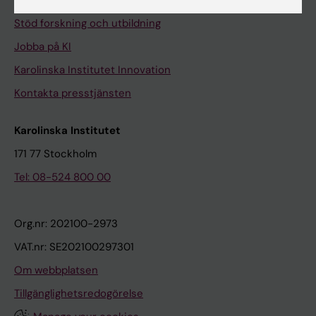
Universitetsbiblioteket
Stöd forskning och utbildning
Jobba på KI
Karolinska Institutet Innovation
Kontakta presstjänsten
Karolinska Institutet
171 77 Stockholm
Tel: 08-524 800 00
Org.nr: 202100-2973
VAT.nr: SE202100297301
Om webbplatsen
Tillgänglighetsredogörelse