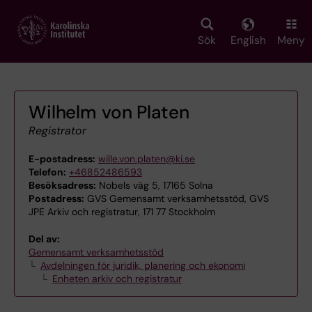
Skip
to
main
Sök
English
Meny
content
Wilhelm von Platen
Registrator
E-postadress:
wille.von.platen@ki.se
Telefon:
+46852486593
Besöksadress:
Nobels väg 5, 17165 Solna
Postadress:
GVS Gemensamt verksamhetsstöd, GVS
JPE Arkiv och registratur, 171 77 Stockholm
Del av:
Gemensamt verksamhetsstöd
Avdelningen för juridik, planering och ekonomi
Enheten arkiv och registratur