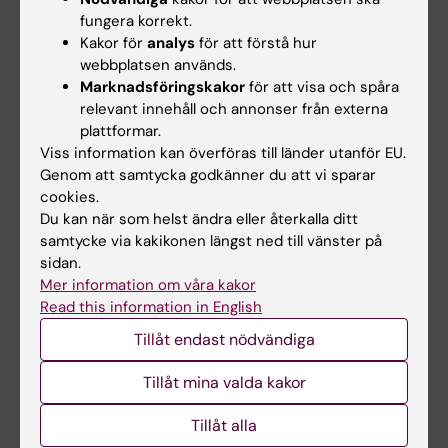
Kalender
fungera korrekt.
Kakor för
analys
för att förstå hur
webbplatsen används.
Student
Marknadsföringskakor
för att visa och spåra
Ladok
relevant innehåll och annonser från externa
plattformar.
Canvas
Viss information kan överföras till länder utanför EU.
Schema
Genom att samtycka godkänner du att vi sparar
cookies.
Studentmejlen
Du kan när som helst ändra eller återkalla ditt
Kurs- och programwebbar
samtycke via kakikonen längst ned till vänster på
sidan.
Student på KI
Mer information om våra kakor
Read this information in English
Medarbetare
Tillåt endast nödvändiga
Medarbetarportalen
Tillåt mina valda kakor
Kontakta och besök KI
Tillåt alla