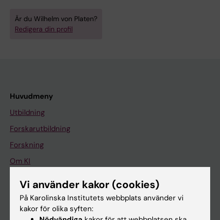
Är du Wilhelm von Platen?
Redigera din profil
Huvudmeny
Utbildning
Forskarutbildning
Forskning
Om KI
Vi använder kakor (cookies)
På gång
På Karolinska Institutets webbplats använder vi
kakor för olika syften:
Nyheter
Nödvändiga
kakor för att webbplatsen ska