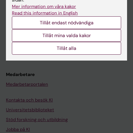
Ladok
Mer information om våra kakor
Read this information in English
Canvas
Tillåt endast nödvändiga
Schema
Tillåt mina valda kakor
Studentmejlen
Kurs- och programwebbar
Tillåt alla
Student på KI
Medarbetare
Medarbetarportalen
Kontakta och besök KI
Universitetsbiblioteket
Stöd forskning och utbildning
Jobba på KI