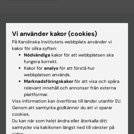
Vi använder kakor (cookies)
Huvudmeny
På Karolinska Institutets webbplats använder vi
Utbildning
kakor för olika syften:
Nödvändiga
kakor för att webbplatsen ska
Forskarutbildning
fungera korrekt.
Forskning
Kakor för
analys
för att förstå hur
webbplatsen används.
Om KI
Marknadsföringskakor
för att visa och spåra
relevant innehåll och annonser från externa
plattformar.
På gång
Viss information kan överföras till länder utanför EU.
Nyheter
Genom att samtycka godkänner du att vi sparar
cookies.
Kalender
Du kan när som helst ändra eller återkalla ditt
samtycke via kakikonen längst ned till vänster på
Student
sidan.