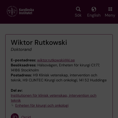
Skip
to
main
Sök
English
Meny
content
Wiktor Rutkowski
Doktorand
E-postadress:
wiktor.rutkowski@ki.se
Besöksadress:
Hälsovägen, Enheten för kirurgi C1:77,
14186 Stockholm
Postadress:
H9 Klinisk vetenskap, intervention och
teknik, H9 CLINTEC Kirurgi och onkologi, 141 52 Huddinge
Del av:
Institutionen för klinisk vetenskap, intervention och
teknik
Enheten för kirurgi och onkologi
Orcid