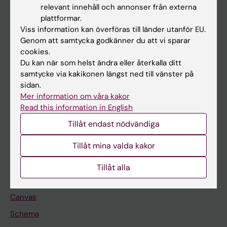
Huvudmeny
relevant innehåll och annonser från externa
plattformar.
Utbildning
Viss information kan överföras till länder utanför EU.
Forskarutbildning
Genom att samtycka godkänner du att vi sparar
cookies.
Forskning
Du kan när som helst ändra eller återkalla ditt
Om KI
samtycke via kakikonen längst ned till vänster på
sidan.
Mer information om våra kakor
På gång
Read this information in English
Nyheter
Tillåt endast nödvändiga
Kalender
Tillåt mina valda kakor
Student
Tillåt alla
Ladok
Canvas
Schema