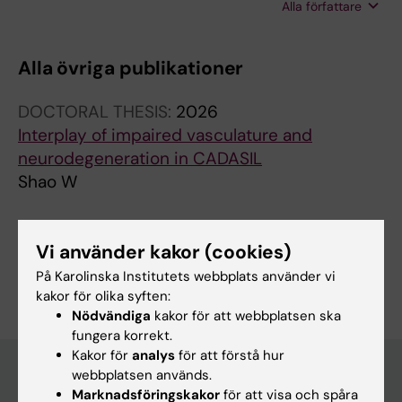
Alla författare
Bjørnholm K; Isla AG; Uhlén P; Kalaria R; Lesnik
Oberstein SAJ; Lendahl U; EnriqueArroyo-
García L; Jin S; Karlström H
Alla övriga publikationer
DOCTORAL THESIS:
2026
Interplay of impaired vasculature and
neurodegeneration in CADASIL
Shao W
Vi använder kakor (cookies)
Är du Wenchao Shao?
På Karolinska Institutets webbplats använder vi
Redigera din profil
kakor för olika syften:
Nödvändiga
kakor för att webbplatsen ska
fungera korrekt.
Kakor för
analys
för att förstå hur
webbplatsen används.
Marknadsföringskakor
för att visa och spåra