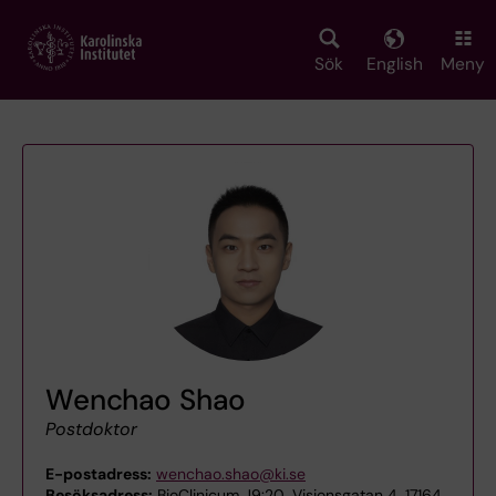
Skip
to
main
Sök
English
Meny
content
Wenchao Shao
Postdoktor
E-postadress:
wenchao.shao@ki.se
Besöksadress:
BioClinicum J9:20, Visionsgatan 4, 17164