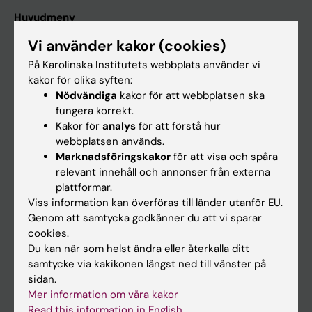
Huvudmeny
Utbildning
Vi använder kakor (cookies)
Forskarutbildning
På Karolinska Institutets webbplats använder vi
kakor för olika syften:
Forskning
Nödvändiga
kakor för att webbplatsen ska
Om KI
fungera korrekt.
Kakor för
analys
för att förstå hur
webbplatsen används.
På gång
Marknadsföringskakor
för att visa och spåra
relevant innehåll och annonser från externa
Nyheter
plattformar.
Kalender
Viss information kan överföras till länder utanför EU.
Genom att samtycka godkänner du att vi sparar
cookies.
Student
Du kan när som helst ändra eller återkalla ditt
Ladok
samtycke via kakikonen längst ned till vänster på
sidan.
Canvas
Mer information om våra kakor
Schema
Read this information in English