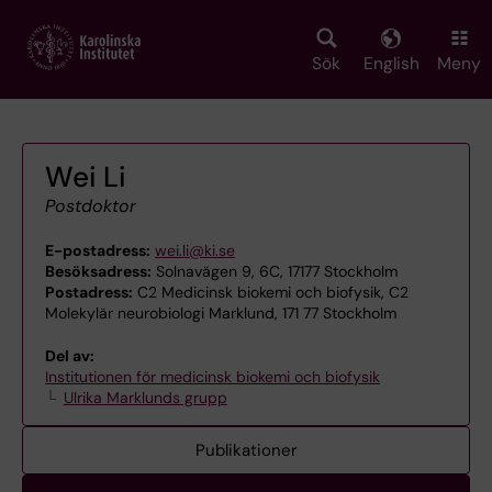
Skip
to
main
Sök
English
Meny
content
Wei Li
Postdoktor
E-postadress:
wei.li@ki.se
Besöksadress:
Solnavägen 9, 6C, 17177 Stockholm
Postadress:
C2 Medicinsk biokemi och biofysik, C2
Molekylär neurobiologi Marklund, 171 77 Stockholm
Del av:
Institutionen för medicinsk biokemi och biofysik
Ulrika Marklunds grupp
Publikationer