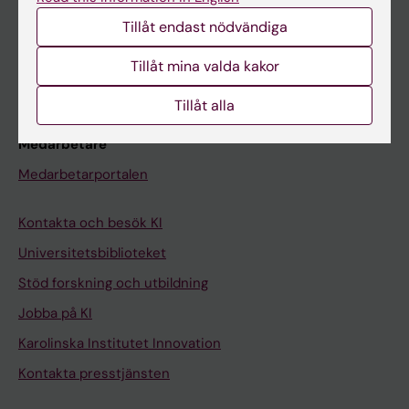
Studentmejlen
Tillåt endast nödvändiga
Kurs- och programwebbar
Tillåt mina valda kakor
Student på KI
Tillåt alla
Medarbetare
Medarbetarportalen
Kontakta och besök KI
Universitetsbiblioteket
Stöd forskning och utbildning
Jobba på KI
Karolinska Institutet Innovation
Kontakta presstjänsten