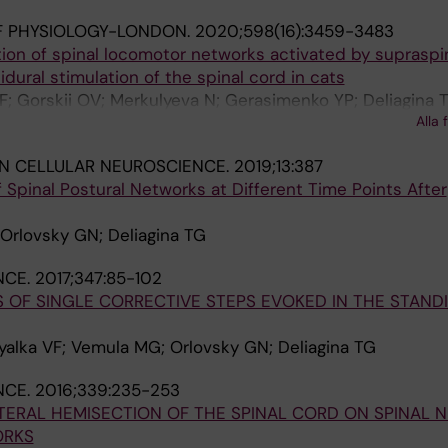
F PHYSIOLOGY-LONDON.
2020;598(16):3459-3483
ion of spinal locomotor networks activated by supraspi
ral stimulation of the spinal cord in cats
F; Gorskii OV; Merkulyeva N; Gerasimenko YP; Deliagina T
Alla 
IN CELLULAR NEUROSCIENCE.
2019;13:387
f Spinal Postural Networks at Different Time Points After
; Orlovsky GN; Deliagina TG
NCE.
2017;347:85-102
 OF SINGLE CORRECTIVE STEPS EVOKED IN THE STAND
Lyalka VF; Vemula MG; Orlovsky GN; Deliagina TG
NCE.
2016;339:235-253
TERAL HEMISECTION OF THE SPINAL CORD ON SPINAL 
ORKS