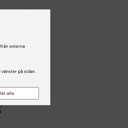
 från externa
for
l vänster på sidan.
llåt alla
n
G