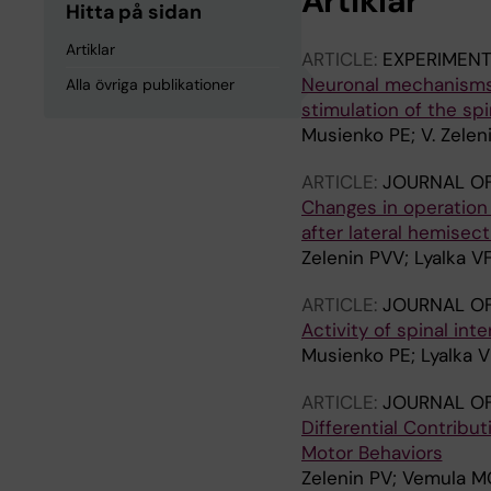
Artiklar
Hitta på sidan
Artiklar
ARTICLE:
EXPERIMEN
Neuronal mechanisms u
Alla övriga publikationer
stimulation of the spi
Musienko PE; V. Zeleni
ARTICLE:
JOURNAL O
Changes in operation 
after lateral hemisect
Zelenin PVV; Lyalka V
ARTICLE:
JOURNAL O
Activity of spinal in
Musienko PE; Lyalka VF
ARTICLE:
JOURNAL O
Differential Contribu
Motor Behaviors
Zelenin PV; Vemula MG