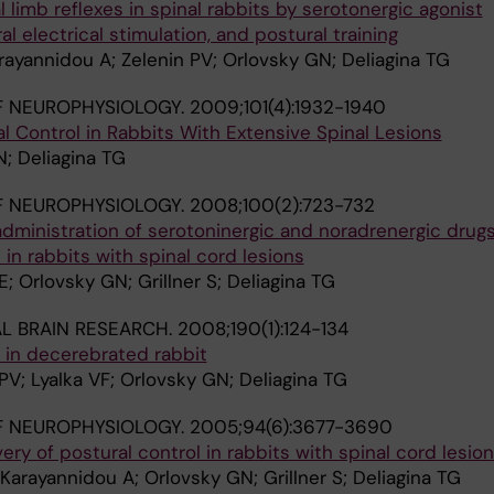
al limb reflexes in spinal rabbits by serotonergic agonist
al electrical stimulation, and postural training
arayannidou A; Zelenin PV; Orlovsky GN; Deliagina TG
F NEUROPHYSIOLOGY.
2009;101(4):1932-1940
l Control in Rabbits With Extensive Spinal Lesions
N; Deliagina TG
F NEUROPHYSIOLOGY.
2008;100(2):723-732
 administration of serotoninergic and noradrenergic drug
in rabbits with spinal cord lesions
; Orlovsky GN; Grillner S; Deliagina TG
L BRAIN RESEARCH.
2008;190(1):124-134
 in decerebrated rabbit
PV; Lyalka VF; Orlovsky GN; Deliagina TG
F NEUROPHYSIOLOGY.
2005;94(6):3677-3690
ry of postural control in rabbits with spinal cord lesio
 Karayannidou A; Orlovsky GN; Grillner S; Deliagina TG