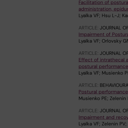
Facilitation of postur
administration, epidur
Lyalka VF; Hsu L-J; K
ARTICLE:
JOURNAL O
Impairment of Postura
Lyalka VF; Orlovsky G
ARTICLE:
JOURNAL O
Effect of intrathecal
postural performance 
Lyalka VF; Musienko PE
ARTICLE:
BEHAVIOURA
Postural performance
Musienko PE; Zelenin 
ARTICLE:
JOURNAL O
Impairment and recove
Lyalka VF; Zelenin PV;