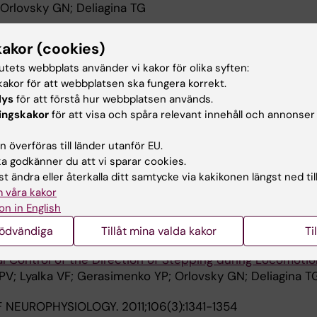
; Orlovsky GN; Deliagina TG
 REPORTS.
2016;6:27372
kakor (cookies)
alization on neurons of postural networks
tutets webbplats använder vi kakor för olika syften:
; Hsu L-J; Orlovsky GN; Deliagina TG
akor för att webbplatsen ska fungera korrekt.
lys
för att förstå hur webbplatsen används.
JOURNAL OF NEUROSCIENCE.
2015;41(2):168-181
ingskakor
för att visa och spåra relevant innehåll och annonser
neurons mediating postural limb reflexes provide a basis 
fferent planes
 överföras till länder utanför EU.
Lyalka VF; Orlovsky GN; Deliagina TG
 godkänner du att vi sparar cookies.
t ändra eller återkalla ditt samtycke via kakikonen längst ned til
F NEUROSCIENCE.
2013;33(48):18987-18998
 våra kakor
Spinalization on Individual Spinal Neurons
on in English
; Hsu L-J; Orlovsky GN; Deliagina TG
nödvändiga
Tillåt mina valda kakor
Ti
F NEUROSCIENCE.
2012;32(48):17442-17453
l Control of the Direction of Stepping during Locomotio
PV; Lyalka VF; Gerasimenko YP; Orlovsky GN; Deliagina T
F NEUROPHYSIOLOGY.
2011;106(3):1341-1354