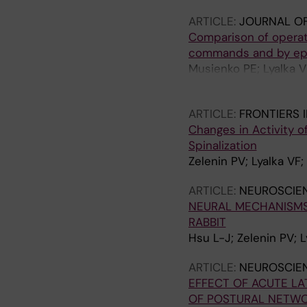
ARTICLE:
JOURNAL O
Comparison of operat
commands and by epidu
Musienko PE; Lyalka V
PV
ARTICLE:
FRONTIERS 
Changes in Activity o
Spinalization
Zelenin PV; Lyalka VF
ARTICLE:
NEUROSCIE
NEURAL MECHANISMS
RABBIT
Hsu L-J; Zelenin PV; 
ARTICLE:
NEUROSCIE
EFFECT OF ACUTE LA
OF POSTURAL NETW