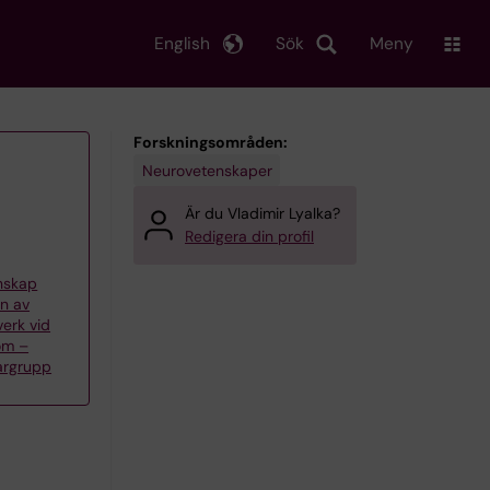
English
Sök
Meny
Forskningsområden:
Neurovetenskaper
Är du Vladimir Lyalka?
Redigera din profil
enskap
on av
erk vid
om –
kargrupp