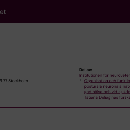
et
Del av:
Institutionen för neurovet
71 77 Stockholm
Organisation och funkti
posturala neuronala nätv
god hälsa och vid sjukd
Tatiana Deliaginas fors