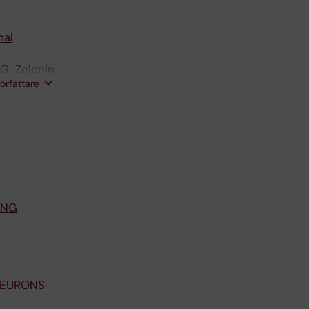
nal
G; Zelenin
författare
ING
NEURONS