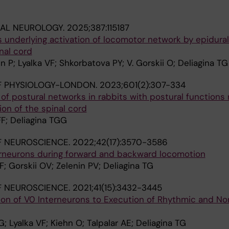
TAL NEUROLOGY.
2025;387:115187
nderlying activation of locomotor network by epidural 
nal cord
n P; Lyalka VF; Shkorbatova PY; V. Gorskii O; Deliagina TG
F PHYSIOLOGY-LONDON.
2023;601(2):307-334
of postural networks in rabbits with postural functions
ion of the spinal cord
FF; Deliagina TGG
F NEUROSCIENCE.
2022;42(17):3570-3586
terneurons during forward and backward locomotion
; Gorskii OV; Zelenin PV; Deliagina TG
F NEUROSCIENCE.
2021;41(15):3432-3445
tion of V0 Interneurons to Execution of Rhythmic and N
; Lyalka VF; Kiehn O; Talpalar AE; Deliagina TG