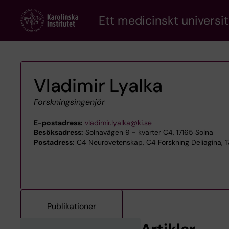
Skip
Ett medicinskt universit
to
main
content
Vladimir Lyalka
Forskningsingenjör
E-postadress:
vladimir.lyalka@ki.se
Besöksadress:
Solnavägen 9 - kvarter C4, 17165 Solna
Postadress:
C4 Neurovetenskap, C4 Forskning Deliagina, 1
Publikationer