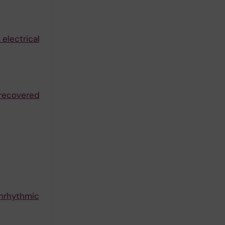
electrical
 recovered
onrhythmic