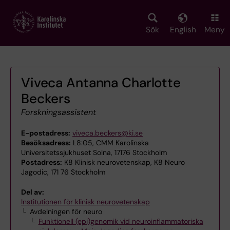
Skip
to
main
Sök
English
Meny
content
Viveca Antanna Charlotte
Beckers
Forskningsassistent
E-postadress:
viveca.beckers@ki.se
Besöksadress:
L8:05, CMM Karolinska
Universitetssjukhuset Solna, 17176 Stockholm
Postadress:
K8 Klinisk neurovetenskap, K8 Neuro
Jagodic, 171 76 Stockholm
Del av:
Institutionen för klinisk neurovetenskap
Avdelningen för neuro
Funktionell (epi)genomik vid neuroinflammatoriska