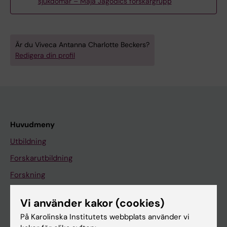
sjukdomar – Maja Jagodics forskargrupp
Är du Viveca Antanna Charlotte Beckers?
Redigera din profil
Huvudmeny
Utbildning
Forskarutbildning
Forskning
Om KI
Vi använder kakor (cookies)
På Karolinska Institutets webbplats använder vi
På gång