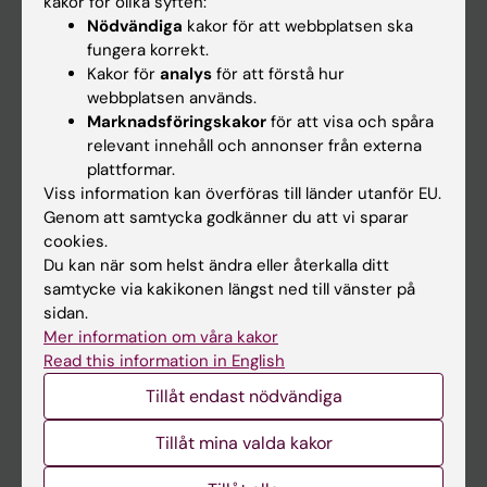
kakor för olika syften:
Nödvändiga
kakor för att webbplatsen ska
Nyheter
fungera korrekt.
Kalender
Kakor för
analys
för att förstå hur
webbplatsen används.
Marknadsföringskakor
för att visa och spåra
Student
relevant innehåll och annonser från externa
Ladok
plattformar.
Viss information kan överföras till länder utanför EU.
Canvas
Genom att samtycka godkänner du att vi sparar
Schema
cookies.
Du kan när som helst ändra eller återkalla ditt
Studentmejlen
samtycke via kakikonen längst ned till vänster på
Kurs- och programwebbar
sidan.
Mer information om våra kakor
Student på KI
Read this information in English
Tillåt endast nödvändiga
Medarbetare
Tillåt mina valda kakor
Medarbetarportalen