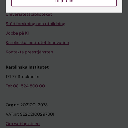
Tillåt alla
Kontakta och besök KI
Universitetsbiblioteket
Stöd forskning och utbildning
Jobba på KI
Karolinska Institutet Innovation
Kontakta presstjänsten
Karolinska Institutet
171 77 Stockholm
Tel: 08-524 800 00
Org.nr: 202100-2973
VAT.nr: SE202100297301
Om webbplatsen