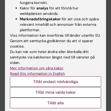
fungera korrekt.
Kakor för
analys
för att förstå hur
Student
webbplatsen används.
Marknadsföringskakor
för att visa och spåra
Ladok
relevant innehåll och annonser från externa
Canvas
plattformar.
Viss information kan överföras till länder utanför EU.
Schema
Genom att samtycka godkänner du att vi sparar
Studentmejlen
cookies.
Du kan när som helst ändra eller återkalla ditt
Kurs- och programwebbar
samtycke via kakikonen längst ned till vänster på
Student på KI
sidan.
Mer information om våra kakor
Read this information in English
Medarbetare
Tillåt endast nödvändiga
Medarbetarportalen
Tillåt mina valda kakor
Kontakta och besök KI
Tillåt alla
Universitetsbiblioteket