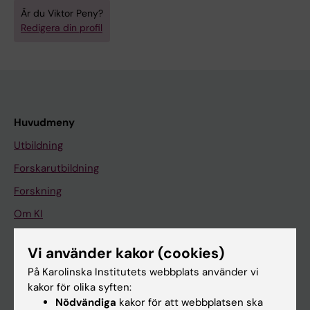
Är du Viktor Peny?
Redigera din profil
Huvudmeny
Utbildning
Forskarutbildning
Forskning
Om KI
Vi använder kakor (cookies)
På gång
På Karolinska Institutets webbplats använder vi
Nyheter
kakor för olika syften:
Nödvändiga
kakor för att webbplatsen ska
Kalender