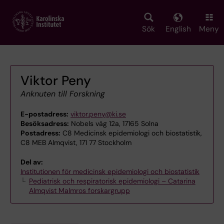
Skip
to
main
Sök
English
Meny
content
Viktor Peny
Anknuten till Forskning
E-postadress:
viktor.peny@ki.se
Besöksadress:
Nobels väg 12a, 17165 Solna
Postadress:
C8 Medicinsk epidemiologi och biostatistik,
C8 MEB Almqvist, 171 77 Stockholm
Del av:
Institutionen för medicinsk epidemiologi och biostatistik
Pediatrisk och respiratorisk epidemiologi – Catarina
Almqvist Malmros forskargrupp