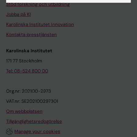
Stöd forskning och utbildning
Jobba på KI
Karolinska Institutet Innovation
Kontakta presstjänsten
Karolinska Institutet
171 77 Stockholm
Tel: 08-524 800 00
Org.nr: 202100-2973
VAT.nr: SE202100297301
Om webbplatsen
Tillgänglighetsredogörelse
Manage your cookies