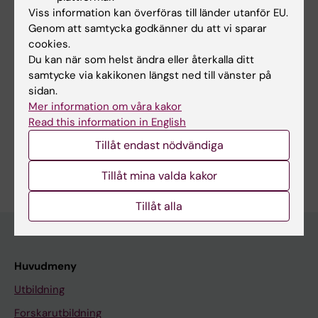
Register-based studies of sex steroid
Viss information kan överföras till länder utanför EU.
hormones and psychiatric disorders
Genom att samtycka godkänner du att vi sparar
cookies.
Ohlsson Gotby V
Du kan när som helst ändra eller återkalla ditt
samtycke via kakikonen längst ned till vänster på
sidan.
Mer information om våra kakor
Forskningsområden:
Read this information in English
Epidemiologi
Psykiatri
Tillåt endast nödvändiga
Är du Vide Ohlsson Gotby?
Redigera din profil
Tillåt mina valda kakor
Tillåt alla
Huvudmeny
Utbildning
Forskarutbildning