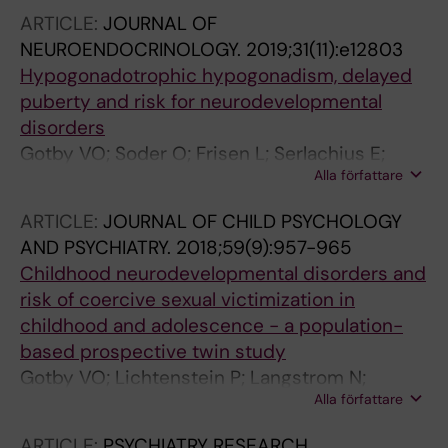
ARTICLE:
JOURNAL OF
NEUROENDOCRINOLOGY.
2019;31(11):e12803
Hypogonadotrophic hypogonadism, delayed
puberty and risk for neurodevelopmental
disorders
Gotby VO; Soder O; Frisen L; Serlachius E;
Alla författare
Bolte S; Almqvist C; Larsson H; Lichtenstein P;
Tammimies K
ARTICLE:
JOURNAL OF CHILD PSYCHOLOGY
AND PSYCHIATRY.
2018;59(9):957-965
Childhood neurodevelopmental disorders and
risk of coercive sexual victimization in
childhood and adolescence - a population-
based prospective twin study
Gotby VO; Lichtenstein P; Langstrom N;
Alla författare
Pettersson E
ARTICLE:
PSYCHIATRY RESEARCH.