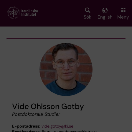
Skip
to
main
Sök
English
Meny
content
Vide Ohlsson Gotby
Postdoktorala Studier
E-postadress:
vide.gotby@ki.se
Besöksadress:
Barn- o ungdomspsykiatriskt