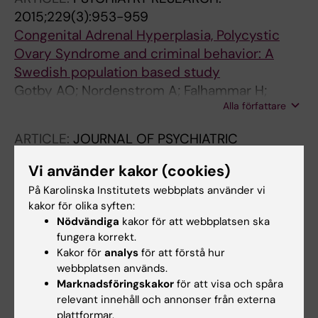
2015;229(3):953-959
Congenital Adrenal Hyperplasia, Polycystic
Ovary Syndrome and criminal behavior: A
Swedish population based study
Gotby AO; Nordenstrom A; Falhammar H;
Alla författare
Nordenskjold A; Hirschberg AL; Frisen L;
Landen M; Lichtenstein P
ARTICLE:
JOURNAL OF PSYCHIATRIC
RESEARCH.
2014;48(1):128-130
Vi använder kakor (cookies)
Klinefelter syndrome and risk of psychosis,
På Karolinska Institutets webbplats använder vi
autism and ADHD
kakor för olika syften:
Cederlof M; Gotby AO; Larsson H; Serlachius E;
Nödvändiga
kakor för att webbplatsen ska
Alla författare
Boman M; Langstrom N; Landen M;
fungera korrekt.
Lichtenstein P
Kakor för
analys
för att förstå hur
webbplatsen används.
Alla övriga publikationer
Marknadsföringskakor
för att visa och spåra
relevant innehåll och annonser från externa
DOCTORAL THESIS:
2023
plattformar.