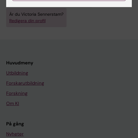
Psykologi (Exklusive tillämpad psykologi)
Är du Victoria Sennerstam?
Redigera din profil
Huvudmeny
Utbildning
Forskarutbildning
Forskning
Om KI
På gång
Nyheter