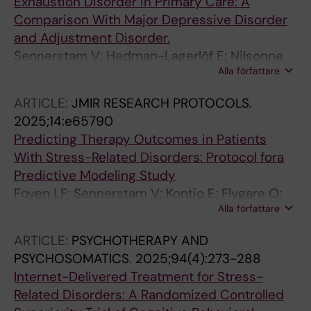
Exhaustion Disorder in Primary Care: A
Comparison With Major Depressive Disorder
and Adjustment Disorder.
Sennerstam V; Hedman-Lagerlöf E; Nilsonne
Alla författare
G; Lekander M; Rück C; Wallert J; Axelsson E;
Lindsäter E
ARTICLE:
JMIR RESEARCH PROTOCOLS.
2025;14:e65790
Predicting Therapy Outcomes in Patients
With Stress-Related Disorders: Protocol fora
Predictive Modeling Study
Foyen LF; Sennerstam V; Kontio E; Flygare O;
Alla författare
Boman M; Lindsater E
ARTICLE:
PSYCHOTHERAPY AND
PSYCHOSOMATICS.
2025;94(4):273-288
Internet-Delivered Treatment for Stress-
Related Disorders: A Randomized Controlled