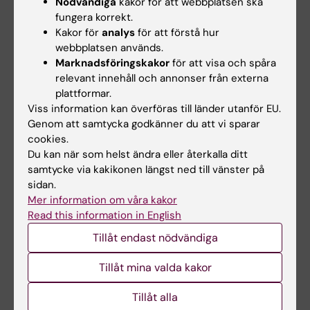
Nödvändiga
kakor för att webbplatsen ska
with stress-related disorders: a cross-
fungera korrekt.
sectional study using remote digital cognitive
Kakor för
analys
för att förstå hur
webbplatsen används.
testing ( vol 23 , 565 , 2023)
Marknadsföringskakor
för att visa och spåra
Foyen LF; Sennerstam V; Kontio E; Lekander M;
relevant innehåll och annonser från externa
Alla författare
Lagerlof EH; Lindsater E
plattformar.
Viss information kan överföras till länder utanför EU.
PUBLISHED CONFERENCE PAPER:
INTERNET
Genom att samtycka godkänner du att vi sparar
INTERVENTIONS-THE APPLICATION OF
cookies.
INFORMATION TECHNOLOGY IN MENTAL AND
Du kan när som helst ändra eller återkalla ditt
BEHAVIOURAL HEALTH.
2019;18:100263
samtycke via kakikonen längst ned till vänster på
sidan.
Individually tailored internet treatment in
Mer information om våra kakor
routine care: A feasibility study
Read this information in English
Kraepelien M; Svanborg C; Lallerstedt L;
Tillåt endast nödvändiga
Alla författare
Sennerstam V; Lindefors N; Kaldo V
Tillåt mina valda kakor
Tillåt alla
Forskningsområden: