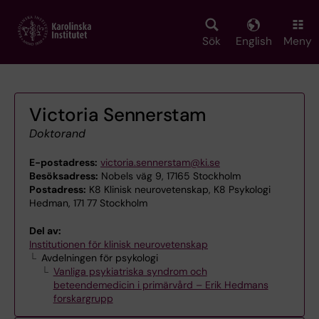
Skip
to
main
Sök
English
Meny
content
Victoria Sennerstam
Doktorand
E-postadress:
victoria.sennerstam@ki.se
Besöksadress:
Nobels väg 9, 17165 Stockholm
Postadress:
K8 Klinisk neurovetenskap, K8 Psykologi
Hedman, 171 77 Stockholm
Del av:
Institutionen för klinisk neurovetenskap
Avdelningen för psykologi
Vanliga psykiatriska syndrom och
beteendemedicin i primärvård – Erik Hedmans
forskargrupp