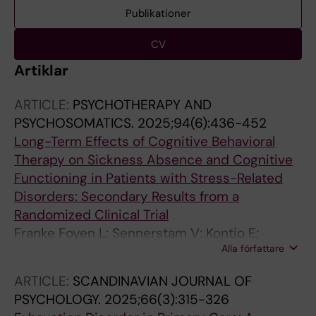
Publikationer
CV
Artiklar
ARTICLE:
PSYCHOTHERAPY AND
PSYCHOSOMATICS.
2025;94(6):436-452
Long-Term Effects of Cognitive Behavioral
Therapy on Sickness Absence and Cognitive
Functioning in Patients with Stress-Related
Disorders: Secondary Results from a
Randomized Clinical Trial
Franke Foyen L; Sennerstam V; Kontio E;
Alla författare
Lekander M; Hedman-Lagerlof E; Lindsater E
ARTICLE:
SCANDINAVIAN JOURNAL OF
PSYCHOLOGY.
2025;66(3):315-326