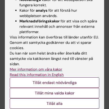
Kalender
fungera korrekt.
Kakor för
analys
för att förstå hur
webbplatsen används.
Student
Marknadsföringskakor
för att visa och spåra
Ladok
relevant innehåll och annonser från externa
plattformar.
Canvas
Viss information kan överföras till länder utanför EU.
Schema
Genom att samtycka godkänner du att vi sparar
cookies.
Studentmejlen
Du kan när som helst ändra eller återkalla ditt
Kurs- och programwebbar
samtycke via kakikonen längst ned till vänster på
sidan.
Student på KI
Mer information om våra kakor
Read this information in English
Medarbetare
Tillåt endast nödvändiga
Medarbetarportalen
Tillåt mina valda kakor
Kontakta och besök KI
Tillåt alla