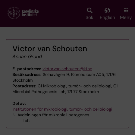
Skip
to
main
Sök
English
Meny
content
Victor van Schouten
Annan Grund
E-postadress:
victor.van.schouten@ki.se
Besöksadress:
Solnavägen 9, Biomedicum A05, 17176
Stockholm
Postadress:
C1 Mikrobiologi, tumör- och cellbiologi, C1
Microbial Pathogenesis Loh, 171 77 Stockholm
Del av:
Institutionen för mikrobiologi, tumör- och cellbiologi
Avdelningen för mikrobiell patogenes
Loh