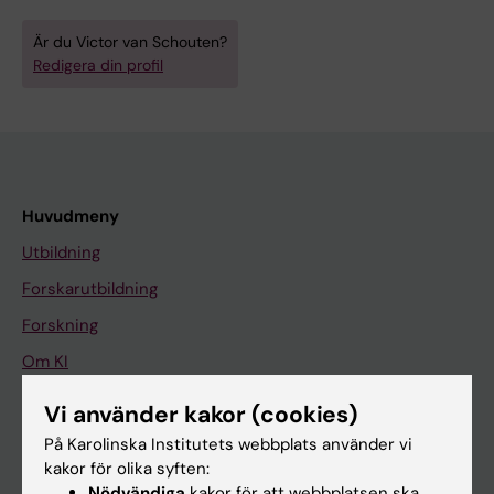
Är du Victor van Schouten?
Redigera din profil
Huvudmeny
Utbildning
Forskarutbildning
Forskning
Om KI
Vi använder kakor (cookies)
På gång
På Karolinska Institutets webbplats använder vi
kakor för olika syften:
Nyheter
Nödvändiga
kakor för att webbplatsen ska