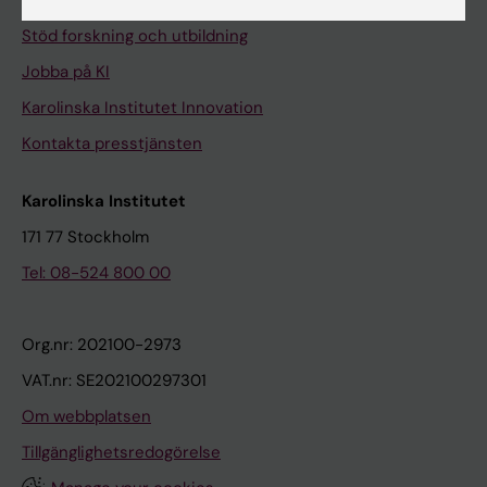
Universitetsbiblioteket
Stöd forskning och utbildning
Jobba på KI
Karolinska Institutet Innovation
Kontakta presstjänsten
Karolinska Institutet
171 77 Stockholm
Tel: 08-524 800 00
Org.nr: 202100-2973
VAT.nr: SE202100297301
Om webbplatsen
Tillgänglighetsredogörelse